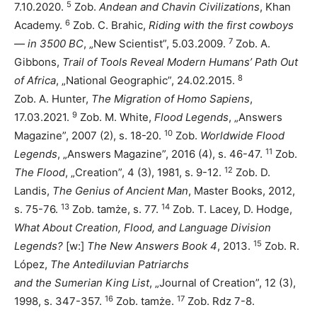
5
7.10.2020.
Zob.
Andean and Chavin Civilizations
, Khan
6
Academy.
Zob. C. Brahic,
Riding with the first cowboys
7
— in 3500 BC
, „New Scientist”, 5.03.2009.
Zob. A.
Gibbons,
Trail of Tools Reveal Modern Humans’ Path Out
8
of Africa
, „National Geographic”, 24.02.2015.
Zob. A. Hunter,
The Migration of Homo Sapiens
,
9
17.03.2021.
Zob. M. White,
Flood Legends
, „Answers
10
Magazine”, 2007 (2), s. 18-20.
Zob.
Worldwide Flood
11
Legends
, „Answers Magazine”, 2016 (4), s. 46-47.
Zob.
12
The Flood
, „Creation”, 4 (3), 1981, s. 9-12.
Zob. D.
Landis,
The Genius of Ancient Man
, Master Books, 2012,
13
14
s. 75-76.
Zob. tamże, s. 77.
Zob. T. Lacey, D. Hodge,
What About Creation, Flood, and Language Division
15
Legends?
[w:]
The New Answers Book 4
, 2013.
Zob. R.
López,
The Antediluvian Patriarchs
and the Sumerian King List
, „Journal of Creation”, 12 (3),
16
17
1998, s. 347-357.
Zob. tamże.
Zob. Rdz 7-8.