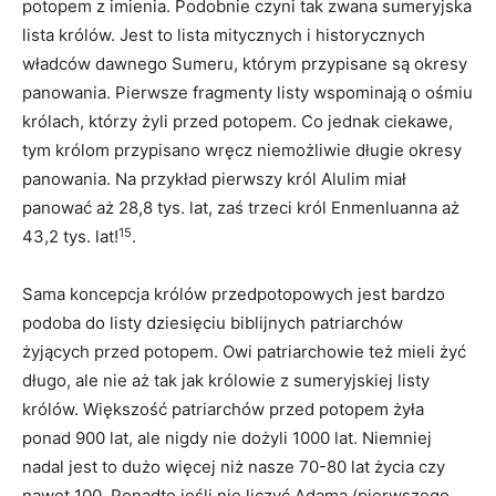
potopem z imienia. Podobnie czyni tak zwana sumeryjska
lista królów. Jest to lista mitycznych i historycznych
władców dawnego Sumeru, którym przypisane są okresy
panowania. Pierwsze fragmenty listy wspominają o ośmiu
królach, którzy żyli przed potopem. Co jednak ciekawe,
tym królom przypisano wręcz niemożliwie długie okresy
panowania. Na przykład pierwszy król Alulim miał
panować aż 28,8 tys. lat, zaś trzeci król Enmenluanna aż
15
43,2 tys. lat!
.
Sama koncepcja królów przedpotopowych jest bardzo
podoba do listy dziesięciu biblijnych patriarchów
żyjących przed potopem. Owi patriarchowie też mieli żyć
długo, ale nie aż tak jak królowie z sumeryjskiej listy
królów. Większość patriarchów przed potopem żyła
ponad 900 lat, ale nigdy nie dożyli 1000 lat. Niemniej
nadal jest to dużo więcej niż nasze 70-80 lat życia czy
nawet 100. Ponadto jeśli nie liczyć Adama (pierwszego