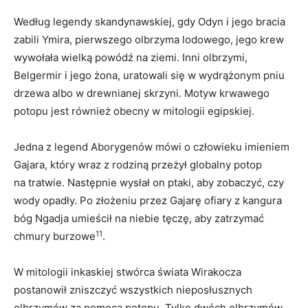
Według legendy skandynawskiej, gdy Odyn i jego bracia
zabili Ymira, pierwszego olbrzyma lodowego, jego krew
wywołała wielką powódź na ziemi. Inni olbrzymi,
Belgermir i jego żona, uratowali się w wydrążonym pniu
drzewa albo w drewnianej skrzyni. Motyw krwawego
potopu jest również obecny w mitologii egipskiej.
Jedna z legend Aborygenów mówi o człowieku imieniem
Gajara, który wraz z rodziną przeżył globalny potop
na tratwie. Następnie wysłał on ptaki, aby zobaczyć, czy
wody opadły. Po złożeniu przez Gajarę ofiary z kangura
bóg Ngadja umieścił na niebie tęczę, aby zatrzymać
11
chmury burzowe
.
W mitologii inkaskiej stwórca świata Wirakocza
postanowił zniszczyć wszystkich nieposłusznych
olbrzymów za pomocą potopu. Tylko dwóch olbrzymów,