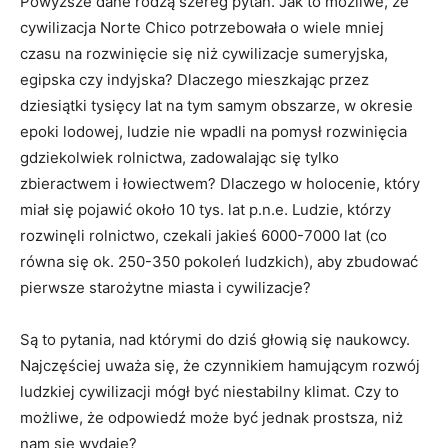
Powyższe dane rodzą szereg pytań. Jak to możliwe, że
cywilizacja Norte Chico potrzebowała o wiele mniej
czasu na rozwinięcie się niż cywilizacje sumeryjska,
egipska czy indyjska? Dlaczego mieszkając przez
dziesiątki tysięcy lat na tym samym obszarze, w okresie
epoki lodowej, ludzie nie wpadli na pomysł rozwinięcia
gdziekolwiek rolnictwa, zadowalając się tylko
zbieractwem i łowiectwem? Dlaczego w holocenie, który
miał się pojawić około 10 tys. lat p.n.e. Ludzie, którzy
rozwinęli rolnictwo, czekali jakieś 6000-7000 lat (co
równa się ok. 250-350 pokoleń ludzkich), aby zbudować
pierwsze starożytne miasta i cywilizacje?
Są to pytania, nad którymi do dziś głowią się naukowcy.
Najczęściej uważa się, że czynnikiem hamującym rozwój
ludzkiej cywilizacji mógł być niestabilny klimat. Czy to
możliwe, że odpowiedź może być jednak prostsza, niż
nam się wydaje?