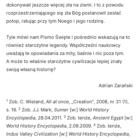
dokonywali jeszcze więcej zła na ziemi. I to z powodu
rozprzestrzeniającego się zła Bóg postanowił zesłać
potop, ratując przy tym Noego i jego rodzinę.
Tyle mówi nam Pismo Święte i pośrednio wskazują na to
również starożytne legendy. Współcześni naukowcy
uważają te opowiadania za mity, baśnie i nic poza tym.
A może to właśnie starożytne cywilizacje lepiej znały
swoją własną historię?
Adrian Zarański
1
Zob. C. Wieland,
All at once
, „Creation”, 2008, nr 31 (1),
2
s. 16.
Zob. J.J. Mark,
Sumer
[w:]
World History
3
Encyclopedia
, 28.04.2011.
Zob. tenże,
Ancient Egypt
[w:]
4
World History Encyclopedia
, 2.09.2009.
Zob. tenże,
Indus Valley Civilization
[w:]
World History Encyclopedia
,