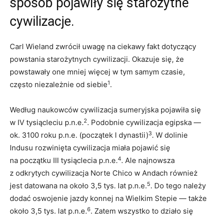
sposób pojawiły się starożytne
cywilizacje.
Carl Wieland zwrócił uwagę na ciekawy fakt dotyczący
powstania starożytnych cywilizacji. Okazuje się, że
powstawały one mniej więcej w tym samym czasie,
1
często niezależnie od siebie
.
Według naukowców cywilizacja sumeryjska pojawiła się
2
w IV tysiącleciu p.n.e.
. Podobnie cywilizacja egipska —
3
ok. 3100 roku p.n.e. (początek I dynastii)
. W dolinie
Indusu rozwinięta cywilizacja miała pojawić się
4
na początku III tysiąclecia p.n.e.
. Ale najnowsza
z odkrytych cywilizacja Norte Chico w Andach również
5
jest datowana na około 3,5 tys. lat p.n.e.
. Do tego należy
dodać oswojenie jazdy konnej na Wielkim Stepie — także
6
około 3,5 tys. lat p.n.e.
. Zatem wszystko to działo się