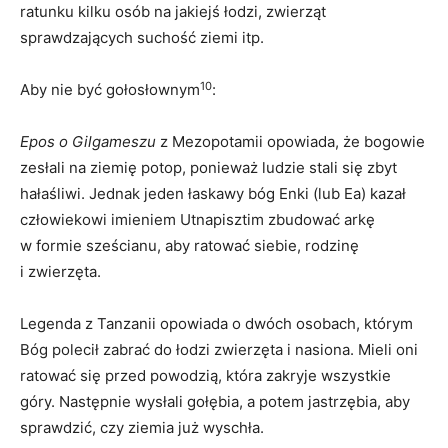
ratunku kilku osób na jakiejś łodzi, zwierząt
sprawdzających suchość ziemi itp.
10
Aby nie być gołosłownym
:
Epos o Gilgameszu
z Mezopotamii opowiada, że bogowie
zesłali na ziemię potop, ponieważ ludzie stali się zbyt
hałaśliwi. Jednak jeden łaskawy bóg Enki (lub Ea) kazał
człowiekowi imieniem Utnapisztim zbudować arkę
w formie sześcianu, aby ratować siebie, rodzinę
i zwierzęta.
Legenda z Tanzanii opowiada o dwóch osobach, którym
Bóg polecił zabrać do łodzi zwierzęta i nasiona. Mieli oni
ratować się przed powodzią, która zakryje wszystkie
góry. Następnie wysłali gołębia, a potem jastrzębia, aby
sprawdzić, czy ziemia już wyschła.