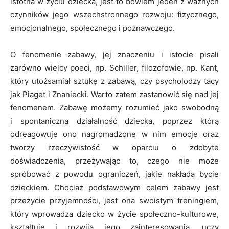
istotna w życiu dziecka, jest to bowiem jeden z ważnych
czynników jego wszechstronnego rozwoju: fizycznego,
emocjonalnego, społecznego i poznawczego.
O fenomenie zabawy, jej znaczeniu i istocie pisali
zarówno wielcy poeci, np. Schiller, filozofowie, np. Kant,
który utożsamiał sztukę z zabawą, czy psycholodzy tacy
jak Piaget i Znaniecki. Warto zatem zastanowić się nad jej
fenomenem. Zabawę możemy rozumieć jako swobodną
i spontaniczną działalność dziecka, poprzez którą
odreagowuje ono nagromadzone w nim emocje oraz
tworzy rzeczywistość w oparciu o zdobyte
doświadczenia, przeżywając to, czego nie może
spróbować z powodu ograniczeń, jakie nakłada bycie
dzieckiem. Chociaż podstawowym celem zabawy jest
przeżycie przyjemności, jest ona swoistym treningiem,
który wprowadza dziecko w życie społeczno-kulturowe,
kształtuje i rozwija jego zainteresowania, uczy