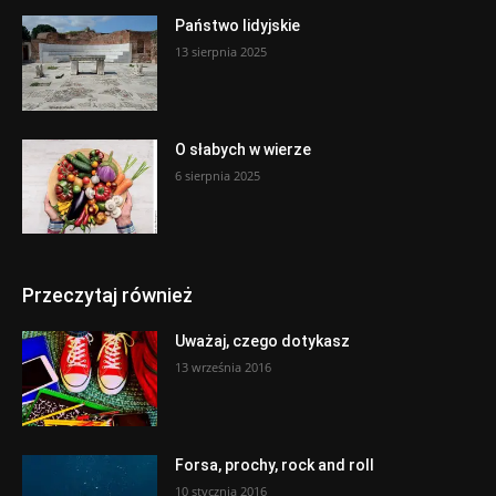
Państwo lidyjskie
13 sierpnia 2025
O słabych w wierze
6 sierpnia 2025
Przeczytaj również
Uważaj, czego dotykasz
13 września 2016
Forsa, prochy, rock and roll
10 stycznia 2016