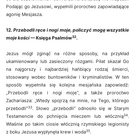
Podając go Jezusowi, wypełnili proroctwo zapowiadające
agonię Mesjasza.
12.
Przebodli ręce i nogi moje, policzyć mogę wszystkie
32
moje kości
— Księga Psalmów
.
Jezus mógł zginąć na różne sposoby, na przykład
ukamienowany lub zasieczony rózgami. Piłat skazał Go
na najgorszy i najbardziej hańbiący rodzaj śmierci,
stosowany wobec buntowników i kryminalistów. W ten
sposób wypełniła się kolejna mesjańska zapowiedź:
„Przebodli ręce i nogi moje”, a także proroctwo
Zachariasza: „Wtedy spojrzą na mnie, na Tego, którego
33
przebodli”
. Słowo „przebodli” odnosiło się w Starym
34
Testamencie do pchnięcia mieczem lub włócznią
.
Właśnie po takim ciosie włócznią rzymskiego legionisty
35
z boku Jezusa wypłynęła krew i woda
.