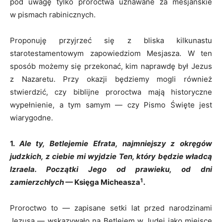
pod uwagę tylko proroctwa uznawane za mesjańskie
w pismach rabinicznych.
Proponuję przyjrzeć się z bliska kilkunastu
starotestamentowym zapowiedziom Mesjasza. W ten
sposób możemy się przekonać, kim naprawdę był Jezus
z Nazaretu. Przy okazji będziemy mogli również
stwierdzić, czy biblijne proroctwa mają historyczne
wypełnienie, a tym samym — czy Pismo Święte jest
wiarygodne.
1.
Ale ty, Betlejemie Efrata, najmniejszy z okręgów
judzkich, z ciebie mi wyjdzie Ten, który będzie władcą
Izraela. Początki Jego od prawieku, od dni
1
zamierzchłych
— Księga Micheasza
.
Proroctwo to — zapisane setki lat przed narodzinami
Jezusa — wskazywało na Betlejem w Judei jako miejsce