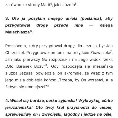
4
5
zarówno ze strony Marii
, jak i Józefa
.
3.
Oto ja posyłam mojego anioła [posłańca], aby
przygotował drogę przede mną
— Księga
6
Malachiasza
.
Posłańcem, który przygotował drogę dla Jezusa, był Jan
7
Chrzciciel. Przygotował on ludzi na przyjście Zbawiciela
.
Jan jako pierwszy Go rozpoznał i na Jego widok rzekł:
8
„Oto Baranek Boży”
. Gdy rozpoczęła się mesjańska
służba Jezusa, powiedział on skromnie, że wraz z tym
jego misja dobiegła końca: „Trzeba, by On wzrastał, a ja
9
żebym się umniejszał”
.
4.
Wesel się bardzo, córko syjońska! Wykrzykuj, córko
jeruzalemska! Oto twój król przychodzi do ciebie,
sprawiedliwy on i zwycięski, łagodny i jedzie na ośle,