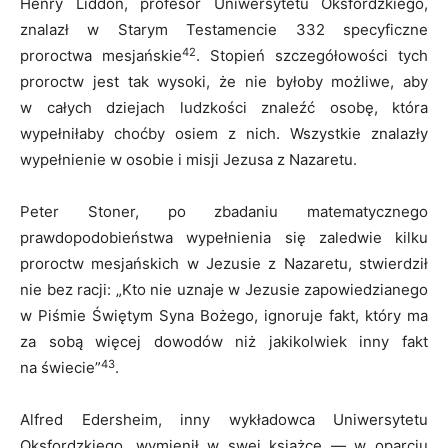
Henry Liddon, profesor Uniwersytetu Oksfordzkiego,
znalazł w Starym Testamencie 332 specyficzne
42
proroctwa mesjańskie
. Stopień szczegółowości tych
proroctw jest tak wysoki, że nie byłoby możliwe, aby
w całych dziejach ludzkości znaleźć osobę, która
wypełniłaby choćby osiem z nich. Wszystkie znalazły
wypełnienie w osobie i misji Jezusa z Nazaretu.
Peter Stoner, po zbadaniu matematycznego
prawdopodobieństwa wypełnienia się zaledwie kilku
proroctw mesjańskich w Jezusie z Nazaretu, stwierdził
nie bez racji: „Kto nie uznaje w Jezusie zapowiedzianego
w Piśmie Świętym Syna Bożego, ignoruje fakt, który ma
za sobą więcej dowodów niż jakikolwiek inny fakt
43
na świecie”
.
Alfred Edersheim, inny wykładowca Uniwersytetu
Oksfordzkiego, wymienił w swej książce — w oparciu