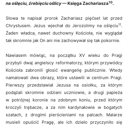
10
na oślęciu, źrebięciu oślicy
— Księga Zachariasza
.
Słowa te napisał prorok Zachariasz pięćset lat przed
11
Chrystusem. Jezus wjechał do Jerozolimy na oślęciu
.
Żaden władca, nawet duchowny Kościoła, nie wyglądał
tak skromnie jak On ani nie zachowywał się tak pokornie.
Nawiasem mówiąc, na początku XV wieku do Pragi
przybyli dwaj angielscy reformatorzy, którym przywódcy
Kościoła zabronili głosić ewangelię publicznie. Wtedy
namalowali dwa obrazy, które ustawili w centrum Pragi.
Pierwszy przedstawiał Jezusa na osiołku, za którym
podążali skromnie odziani uczniowie, a drugi papieża
w potrójnej koronie na zdobnym koniu, przed którym
kroczyli trębacze, a za nim kardynałowie w bogatych
szatach, z drogimi pierścieniami na palcach. Malarze
musieli opuścić Pragę, ale ich dzieło przyczyniło się