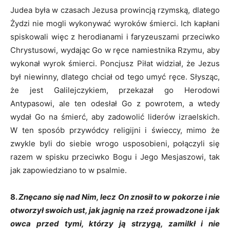
Judea była w czasach Jezusa prowincją rzymską, dlatego
Żydzi nie mogli wykonywać wyroków śmierci. Ich kapłani
spiskowali więc z herodianami i faryzeuszami przeciwko
Chrystusowi, wydając Go w ręce namiestnika Rzymu, aby
wykonał wyrok śmierci. Poncjusz Piłat widział, że Jezus
był niewinny, dlatego chciał od tego umyć ręce. Słysząc,
że jest Galilejczykiem, przekazał go Herodowi
Antypasowi, ale ten odesłał Go z powrotem, a wtedy
wydał Go na śmierć, aby zadowolić liderów izraelskich.
W ten sposób przywódcy religijni i świeccy, mimo że
zwykle byli do siebie wrogo usposobieni, połączyli się
razem w spisku przeciwko Bogu i Jego Mesjaszowi, tak
jak zapowiedziano to w psalmie.
8.
Znęcano się nad Nim, lecz On znosił to w pokorze i nie
otworzył swoich ust, jak jagnię na rzeź prowadzone i jak
owca przed tymi, którzy ją strzygą, zamilkł i nie