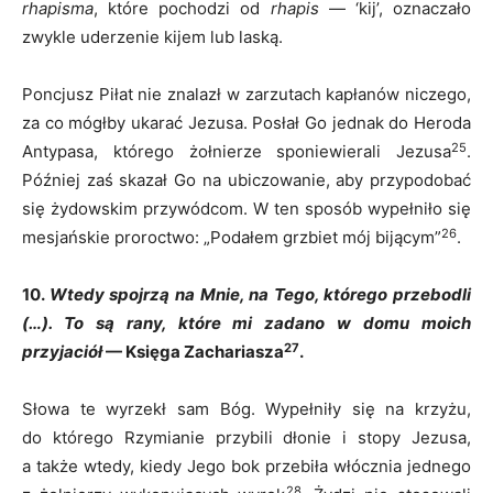
rhapisma
, które pochodzi od
rhapis
— ‘kij’, oznaczało
zwykle uderzenie kijem lub laską.
Poncjusz Piłat nie znalazł w zarzutach kapłanów niczego,
za co mógłby ukarać Jezusa. Posłał Go jednak do Heroda
25
Antypasa, którego żołnierze sponiewierali Jezusa
.
Później zaś skazał Go na ubiczowanie, aby przypodobać
się żydowskim przywódcom. W ten sposób wypełniło się
26
mesjańskie proroctwo: „Podałem grzbiet mój bijącym”
.
10.
Wtedy spojrzą na Mnie, na Tego, którego przebodli
(…). To są rany, które mi zadano w domu moich
27
przyjaciół
— Księga Zachariasza
.
Słowa te wyrzekł sam Bóg. Wypełniły się na krzyżu,
do którego Rzymianie przybili dłonie i stopy Jezusa,
a także wtedy, kiedy Jego bok przebiła włócznia jednego
28