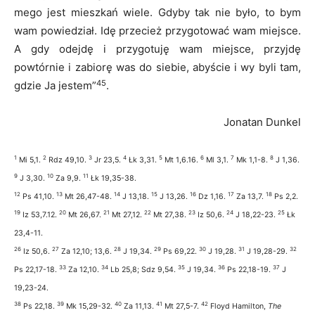
mego jest mieszkań wiele. Gdyby tak nie było, to bym
wam powiedział. Idę przecież przygotować wam miejsce.
A gdy odejdę i przygotuję wam miejsce, przyjdę
powtórnie i zabiorę was do siebie, abyście i wy byli tam,
45
gdzie Ja jestem”
.
Jonatan Dunkel
1
2
3
4
5
6
7
8
Mi 5,1.
Rdz 49,10.
Jr 23,5.
Łk 3,31.
Mt 1,6.16.
Ml 3,1.
Mk 1,1-8.
J 1,36.
9
10
11
J 3,30.
Za 9,9.
Łk 19,35-38.
12
13
14
15
16
17
18
Ps 41,10.
Mt 26,47-48.
J 13,18.
J 13,26.
Dz 1,16.
Za 13,7.
Ps 2,2.
19
20
21
22
23
24
25
Iz 53,7.12.
Mt 26,67.
Mt 27,12.
Mt 27,38.
Iz 50,6.
J 18,22-23.
Łk
23,4-11.
26
27
28
29
30
31
32
Iz 50,6.
Za 12,10; 13,6.
J 19,34.
Ps 69,22.
J 19,28.
J 19,28-29.
33
34
35
36
37
Ps 22,17-18.
Za 12,10.
Lb 25,8; Sdz 9,54.
J 19,34.
Ps 22,18-19.
J
19,23-24.
38
39
40
41
42
Ps 22,18.
Mk 15,29-32.
Za 11,13.
Mt 27,5-7.
Floyd Hamilton,
The