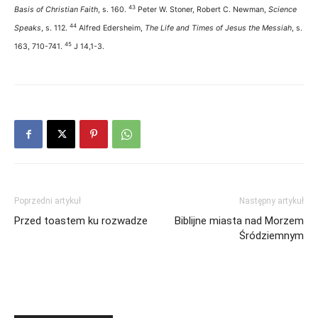
43
Basis of Christian Faith
, s. 160.
Peter W. Stoner, Robert C. Newman,
Science
44
Speaks
, s. 112.
Alfred Edersheim,
The Life and Times of Jesus the Messiah
, s.
45
163, 710-741.
J 14,1-3.
Poprzedni artykuł
Następny artykuł
Przed toastem ku rozwadze
Biblijne miasta nad Morzem
Śródziemnym