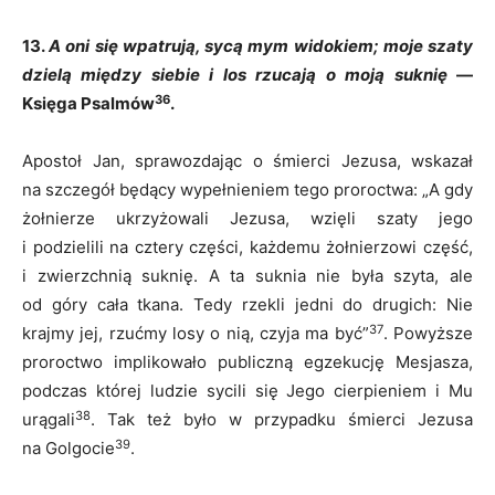
13.
A oni się wpatrują, sycą mym widokiem; moje szaty
dzielą między siebie i los rzucają o moją suknię
—
36
Księga Psalmów
.
Apostoł Jan, sprawozdając o śmierci Jezusa, wskazał
na szczegół będący wypełnieniem tego proroctwa: „A gdy
żołnierze ukrzyżowali Jezusa, wzięli szaty jego
i podzielili na cztery części, każdemu żołnierzowi część,
i zwierzchnią suknię. A ta suknia nie była szyta, ale
od góry cała tkana. Tedy rzekli jedni do drugich: Nie
37
krajmy jej, rzućmy losy o nią, czyja ma być”
. Powyższe
proroctwo implikowało publiczną egzekucję Mesjasza,
podczas której ludzie sycili się Jego cierpieniem i Mu
38
urągali
. Tak też było w przypadku śmierci Jezusa
39
na Golgocie
.