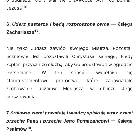
16
Jezusa”
.
6.
Uderz pasterza i będą rozproszone owce
— Księga
17
Zachariasza
.
Nie tylko Judasz zawiódł swojego Mistrza. Pozostali
uczniowie też pozostawili Chrystusa samego, kiedy
kapłani przyszli ze służbą, aby Go aresztować w ogrodzie
Getsemane. W ten sposób wypełniło się
starotestamentowe proroctwo, które zapowiadało
zachowanie uczniów Mesjasza w obliczu Jego
aresztowania.
7.
Królowie ziemi powstają i władcy spiskują wraz z nimi
przeciw Panu i przeciw Jego Pomazańcowi
— Księga
18
Psalmów
.