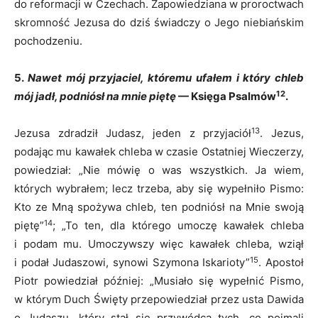
do reformacji w Czechach. Zapowiedziana w proroctwach
skromność Jezusa do dziś świadczy o Jego niebiańskim
pochodzeniu.
5.
Nawet mój przyjaciel, któremu ufałem i który chleb
12
mój jadł, podniósł na mnie piętę
— Księga Psalmów
.
13
Jezusa zdradził Judasz, jeden z przyjaciół
. Jezus,
podając mu kawałek chleba w czasie Ostatniej Wieczerzy,
powiedział: „Nie mówię o was wszystkich. Ja wiem,
których wybrałem; lecz trzeba, aby się wypełniło Pismo:
Kto ze Mną spożywa chleb, ten podniósł na Mnie swoją
14
piętę”
; „To ten, dla którego umoczę kawałek chleba
i podam mu. Umoczywszy więc kawałek chleba, wziął
15
i podał Judaszowi, synowi Szymona Iskarioty”
. Apostoł
Piotr powiedział później: „Musiało się wypełnić Pismo,
w którym Duch Święty przepowiedział przez usta Dawida
o Judaszu, który stał się przywódcą tych, co pojmali