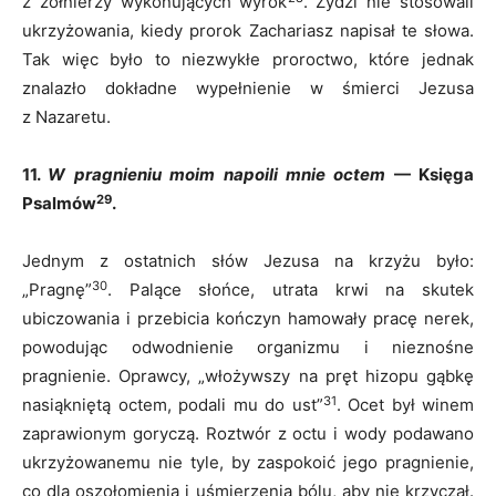
z żołnierzy wykonujących wyrok
. Żydzi nie stosowali
ukrzyżowania, kiedy prorok Zachariasz napisał te słowa.
Tak więc było to niezwykłe proroctwo, które jednak
znalazło dokładne wypełnienie w śmierci Jezusa
z Nazaretu.
11.
W pragnieniu moim napoili mnie octem
— Księga
29
Psalmów
.
Jednym z ostatnich słów Jezusa na krzyżu było:
30
„Pragnę”
. Palące słońce, utrata krwi na skutek
ubiczowania i przebicia kończyn hamowały pracę nerek,
powodując odwodnienie organizmu i nieznośne
pragnienie. Oprawcy, „włożywszy na pręt hizopu gąbkę
31
nasiąkniętą octem, podali mu do ust”
. Ocet był winem
zaprawionym goryczą. Roztwór z octu i wody podawano
ukrzyżowanemu nie tyle, by zaspokoić jego pragnienie,
co dla oszołomienia i uśmierzenia bólu, aby nie krzyczał.