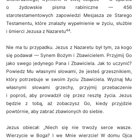
o żydowskie pisma rabiniczne — 456
starotestamentowych zapowiedzi Mesjasza ze Starego
Testamentu, które znalazły wypełnienie w życiu, służbie
44
i śmierci Jezusa z Nazaretu
.
Nie ma tu przypadku. Jezus z Nazaretu był tym, za kogo
się podawał — Synem Bożym i Zbawicielem. Przyjmij Go
jako swego jedynego Pana i Zbawiciela. Jak to uczynić?
Powiedz Mu własnymi słowami, że jesteś grzesznikiem,
który potrzebuje w swoim życiu Zbawiciela. Wyznaj Mu
własnymi słowami grzechy, przyjmij przebaczenie
i poproś, aby prowadził cię przez resztę życia. Jezus
będzie z tobą, aż zobaczysz Go, kiedy przyjdzie
powtórnie, aby zabrać zbawionych do siebie.
Jezus obiecał: „Niech się nie trwoży serce wasze.
Wierzycie w Boga? I we Mnie wierzcie! W domu Ojca