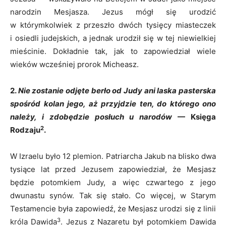
narodzin Mesjasza. Jezus mógł się urodzić
w którymkolwiek z przeszło dwóch tysięcy miasteczek
i osiedli judejskich, a jednak urodził się w tej niewielkiej
mieścinie. Dokładnie tak, jak to zapowiedział wiele
wieków wcześniej prorok Micheasz.
2.
Nie zostanie odjęte berło od Judy ani laska pasterska
spośród kolan jego, aż przyjdzie ten, do którego ono
należy, i zdobędzie posłuch u narodów
— Księga
2
Rodzaju
.
W Izraelu było 12 plemion. Patriarcha Jakub na blisko dwa
tysiące lat przed Jezusem zapowiedział, że Mesjasz
będzie potomkiem Judy, a więc czwartego z jego
dwunastu synów. Tak się stało. Co więcej, w Starym
Testamencie była zapowiedź, że Mesjasz urodzi się z linii
3
króla Dawida
. Jezus z Nazaretu był potomkiem Dawida