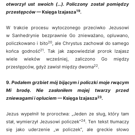
otworzył ust swoich (…). Policzony został pomiędzy
19
przestępców
— Księga Izajasza
.
W trakcie procesu wytoczonego przeciwko Jezusowi
w Sanhedrynie bezprawnie Go znieważano, opluwano,
20
policzkowano i bito
, ale Chrystus zachował do samego
21
końca godność
. Tak jak zapowiedział prorok Izajasz
wiele wieków wcześniej, zaliczono Go między
22
przestępców, gdyż zawisł między dwoma
.
9.
Podałem grzbiet mój bijącym i policzki moje rwącym
Mi brodę. Nie zasłoniłem mojej twarzy przed
23
zniewagami i opluciem
— Księga Izajasza
.
Jezus wypełnił te proroctwa: „Jeden ze sług, który tam
24
stał, wymierzył Jezusowi policzek”
. Ten tekst tłumaczy
się jako uderzenie „w policzek”, ale greckie słowo