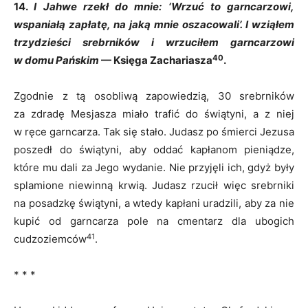
14.
I Jahwe rzekł do mnie: ‘Wrzuć to garncarzowi,
wspaniałą zapłatę, na jaką mnie oszacowali’. I wziąłem
trzydzieści srebrników i wrzuciłem garncarzowi
40
w domu Pańskim
— Księga Zachariasza
.
Zgodnie z tą osobliwą zapowiedzią, 30 srebrników
za zdradę Mesjasza miało trafić do świątyni, a z niej
w ręce garncarza. Tak się stało. Judasz po śmierci Jezusa
poszedł do świątyni, aby oddać kapłanom pieniądze,
które mu dali za Jego wydanie. Nie przyjęli ich, gdyż były
splamione niewinną krwią. Judasz rzucił więc srebrniki
na posadzkę świątyni, a wtedy kapłani uradzili, aby za nie
kupić od garncarza pole na cmentarz dla ubogich
41
cudzoziemców
.
* * *