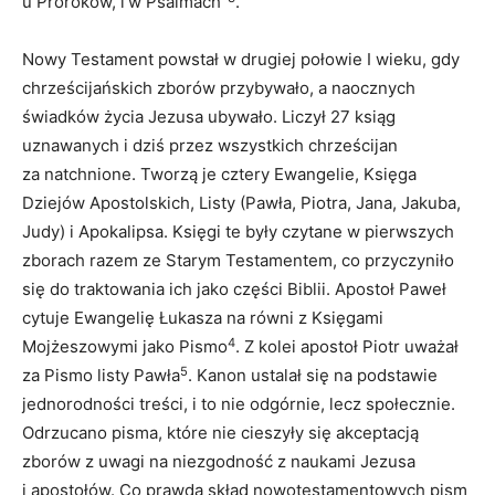
u Proroków, i w Psalmach”
.
Nowy Testament powstał w drugiej połowie I wieku, gdy
chrześcijańskich zborów przybywało, a naocznych
świadków życia Jezusa ubywało. Liczył 27 ksiąg
uznawanych i dziś przez wszystkich chrześcijan
za natchnione. Tworzą je cztery Ewangelie, Księga
Dziejów Apostolskich, Listy (Pawła, Piotra, Jana, Jakuba,
Judy) i Apokalipsa. Księgi te były czytane w pierwszych
zborach razem ze Starym Testamentem, co przyczyniło
się do traktowania ich jako części Biblii. Apostoł Paweł
cytuje Ewangelię Łukasza na równi z Księgami
4
Mojżeszowymi jako Pismo
. Z kolei apostoł Piotr uważał
5
za Pismo listy Pawła
. Kanon ustalał się na podstawie
jednorodności treści, i to nie odgórnie, lecz społecznie.
Odrzucano pisma, które nie cieszyły się akceptacją
zborów z uwagi na niezgodność z naukami Jezusa
i apostołów. Co prawda skład nowotestamentowych pism