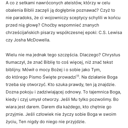
A co z setkami nawróconych ateistów, którzy w celu
obalenia Biblii zaczęli ją dogłębnie poznawać? Czyż to
nie paradoks, że ci wojowniczy sceptycy schylili w końcu
przed nią głowę? Choćby wspomnieć znanych
chrześcijańskich pisarzy współczesnej epoki: C.S. Lewisa
czy Josha McDowella.
Wielu nie ma jednak tego szczęścia. Dlaczego? Chrystus
tłumaczył, że znać Biblię to coś więcej, niż znać tekst
biblijny. Mówił o mocy Bożej i o sobie jako Tym,
11
do którego Pismo Święte prowadzi
. Na działanie Boga
trzeba się otworzyć. Kto szuka prawdy, ten ją znajdzie.
Dozna pokoju i zadziwiającej odnowy. To tajemnica Boga,
kiedy i czyj umysł otworzy. Jeśli Mu tylko pozwolimy. Bo
wiara jest darem. Darem dla każdego, kto chętnie go
przyjmie. Jeśli człowiek nie życzy sobie Boga w swoim
życiu, Ten nigdy do niego nie przyjdzie.