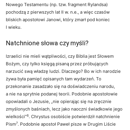
Nowego Testamentu (np. tzw. fragment Rylandsa)
pochodzą z pierwszych lat II w. n.e., a więc czasów
bliskich apostołowi Janowi, który zmarł pod koniec
I wieku.
Natchnione słowa czy myśli?
Izraelici nie mieli wątpliwości, czy Biblia jest Słowem
Bożym, czy tylko księgą pisaną przez próbujących
narzucić swą władzę ludzi. Dlaczego? Bo w ich narodzie
żywa była pamięć opisanych tam wydarzeń. To
przekonanie zasadzało się na doświadczeniu narodu,
a nie na sprytnie podanej teorii. Podobnie apostołowie
opowiadali o Jezusie, „nie opierając się na zręcznie
zmyślonych baśniach, lecz jako naoczni świadkowie jego
6
wielkości”
. Chrystus osobiście potwierdził natchnienie
7
Pism
. Podobnie apostoł Paweł pisze w Drugim Liście