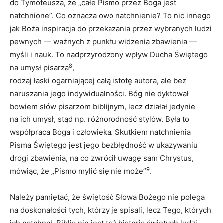
do Tymoteusza, że „całe Pismo przez Boga jest
natchnione”. Co oznacza owo natchnienie? To nic innego
jak Boża inspiracja do przekazania przez wybranych ludzi
pewnych — ważnych z punktu widzenia zbawienia —
myśli i nauk. To nadprzyrodzony wpływ Ducha Świętego
8
na umysł pisarza
,
rodzaj łaski ogarniającej całą istotę autora, ale bez
naruszania jego indywidualności. Bóg nie dyktował
bowiem słów pisarzom biblijnym, lecz działał jedynie
na ich umysł, stąd np. różnorodność stylów. Była to
współpraca Boga i człowieka. Skutkiem natchnienia
Pisma Świętego jest jego bezbłędność w ukazywaniu
drogi zbawienia, na co zwrócił uwagę sam Chrystus,
9
mówiąc, że „Pismo mylić się nie może”
.
Należy pamiętać, że świętość Słowa Bożego nie polega
na doskonałości tych, którzy je spisali, lecz Tego, których
ich natchnął. Biblia nie jest też historią świętych ludzi