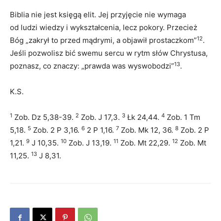
Biblia nie jest księgą elit. Jej przyjęcie nie wymaga
od ludzi wiedzy i wykształcenia, lecz pokory. Przecież
12
Bóg „zakrył to przed mądrymi, a objawił prostaczkom”
.
Jeśli pozwolisz bić swemu sercu w rytm słów Chrystusa,
13
poznasz, co znaczy: „prawda was wyswobodzi”
.
K.S.
1
2
3
4
Zob. Dz 5,38-39.
Zob. J 17,3.
Łk 24,44.
Zob. 1 Tm
5
6
7
8
5,18.
Zob. 2 P 3,16.
2 P 1,16.
Zob. Mk 12, 36.
Zob. 2 P
9
10
11
12
1,21.
J 10,35.
Zob. J 13,19.
Zob. Mt 22,29.
Zob. Mt
13
11,25.
J 8,31.