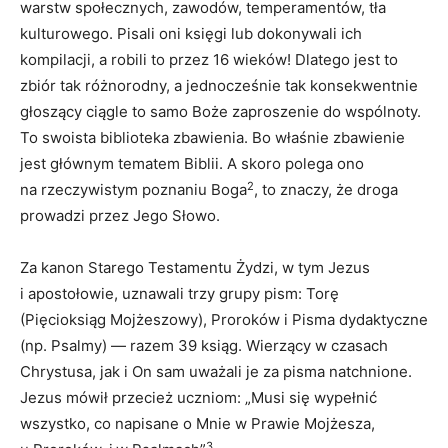
warstw społecznych, zawodów, temperamentów, tła
kulturowego. Pisali oni księgi lub dokonywali ich
kompilacji, a robili to przez 16 wieków! Dlatego jest to
zbiór tak różnorodny, a jednocześnie tak konsekwentnie
głoszący ciągle to samo Boże zaproszenie do wspólnoty.
To swoista biblioteka zbawienia. Bo właśnie zbawienie
jest głównym tematem Biblii. A skoro polega ono
2
na rzeczywistym poznaniu Boga
, to znaczy, że droga
prowadzi przez Jego Słowo.
Za kanon Starego Testamentu Żydzi, w tym Jezus
i apostołowie, uznawali trzy grupy pism: Torę
(Pięcioksiąg Mojżeszowy), Proroków i Pisma dydaktyczne
(np. Psalmy) — razem 39 ksiąg. Wierzący w czasach
Chrystusa, jak i On sam uważali je za pisma natchnione.
Jezus mówił przecież uczniom: „Musi się wypełnić
wszystko, co napisane o Mnie w Prawie Mojżesza,
3