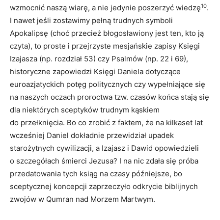
10
wzmocnić naszą wiarę, a nie jedynie poszerzyć wiedzę
.
I nawet jeśli zostawimy pełną trudnych symboli
Apokalipsę (choć przecież błogosławiony jest ten, kto ją
czyta), to proste i przejrzyste mesjańskie zapisy Księgi
Izajasza (np. rozdział 53) czy Psalmów (np. 22 i 69),
historyczne zapowiedzi Księgi Daniela dotyczące
euroazjatyckich potęg politycznych czy wypełniające się
na naszych oczach proroctwa tzw. czasów końca stają się
dla niektórych sceptyków trudnym kąskiem
do przełknięcia. Bo co zrobić z faktem, że na kilkaset lat
wcześniej Daniel dokładnie przewidział upadek
starożytnych cywilizacji, a Izajasz i Dawid opowiedzieli
o szczegółach śmierci Jezusa? I na nic zdała się próba
przedatowania tych ksiąg na czasy późniejsze, bo
sceptycznej koncepcji zaprzeczyło odkrycie biblijnych
zwojów w Qumran nad Morzem Martwym.