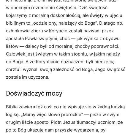
w obecnym rozumieniu świętości. Dziś świętość
kojarzymy z moralną doskonałością, ale święty w ujęciu
biblijnym to „oddzielony, należący do Boga”. Dlatego np.
członkowie zboru w Koryncie zostali nazwani przez
apostoła Pawła świętymi, choć — jak wynika z obydwu
listów — dalecy byli od moralnej choćby poprawności.
Człowiek jest świętym w takim stopniu, w jakim należy
do Boga. A że Koryntianie naznaczeni byli pieczęcią
chrztu i wyznali swoją zależność od Boga, Jego świętość
została im użyczona.
Doświadczyć mocy
Biblia zawiera też coś, co nie wpisuje się w żadną ludzką
logikę. „Mamy więc słowo prorockie” — pisze w swym
drugim liście apostoł Piotr. Jezus tłumaczył uczniom, że
po to Bóg ukazuje nam przyszłe wydarzenia, by