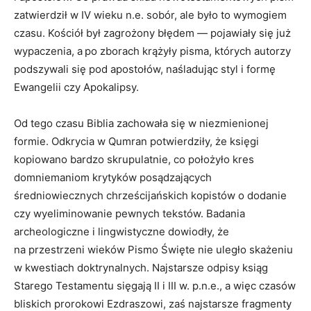
zatwierdził w IV wieku n.e. sobór, ale było to wymogiem
czasu. Kościół był zagrożony błędem — pojawiały się już
wypaczenia, a po zborach krążyły pisma, których autorzy
podszywali się pod apostołów, naśladując styl i formę
Ewangelii czy Apokalipsy.
Od tego czasu Biblia zachowała się w niezmienionej
formie. Odkrycia w Qumran potwierdziły, że księgi
kopiowano bardzo skrupulatnie, co położyło kres
domniemaniom krytyków posądzających
średniowiecznych chrześcijańskich kopistów o dodanie
czy wyeliminowanie pewnych tekstów. Badania
archeologiczne i lingwistyczne dowiodły, że
na przestrzeni wieków Pismo Święte nie uległo skażeniu
w kwestiach doktrynalnych. Najstarsze odpisy ksiąg
Starego Testamentu sięgają II i III w. p.n.e., a więc czasów
bliskich prorokowi Ezdraszowi, zaś najstarsze fragmenty