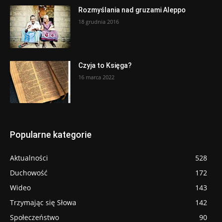
Rozmyślania nad gruzami Aleppo
18 grudnia 2016
Czyja to Księga?
16 marca 2022
Popularne kategorie
Aktualności
528
Duchowość
172
Wideo
143
Trzymając się Słowa
142
Społeczeństwo
90