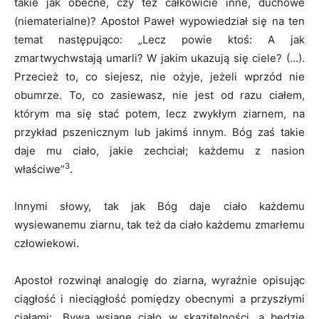
takie jak obecne, czy też całkowicie inne, duchowe
(niematerialne)? Apostoł Paweł wypowiedział się na ten
temat następująco: „Lecz powie ktoś: A jak
zmartwychwstają umarli? W jakim ukazują się ciele? (…).
Przecież to, co siejesz, nie ożyje, jeżeli wprzód nie
obumrze. To, co zasiewasz, nie jest od razu ciałem,
którym ma się stać potem, lecz zwykłym ziarnem, na
przykład pszenicznym lub jakimś innym. Bóg zaś takie
daje mu ciało, jakie zechciał; każdemu z nasion
3
właściwe”
.
Innymi słowy, tak jak Bóg daje ciało każdemu
wysiewanemu ziarnu, tak też da ciało każdemu zmarłemu
człowiekowi.
Apostoł rozwinął analogię do ziarna, wyraźnie opisując
ciągłość i nieciągłość pomiędzy obecnymi a przyszłymi
ciałami: „Bywa wsiane ciało w skazitelności, a będzie