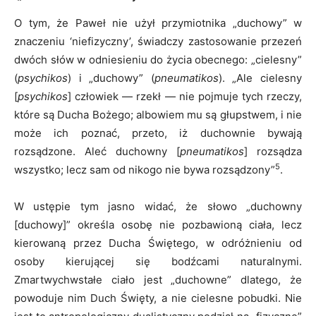
O tym, że Paweł nie użył przymiotnika „duchowy” w
znaczeniu ‘niefizyczny’, świadczy zastosowanie przezeń
dwóch słów w odniesieniu do życia obecnego: „cielesny”
(
psychikos
) i „duchowy” (
pneumatikos
). „Ale cielesny
[
psychikos
] człowiek — rzekł — nie pojmuje tych rzeczy,
które są Ducha Bożego; albowiem mu są głupstwem, i nie
może ich poznać, przeto, iż duchownie bywają
rozsądzone. Aleć duchowny [
pneumatikos
] rozsądza
5
wszystko; lecz sam od nikogo nie bywa rozsądzony”
.
W ustępie tym jasno widać, że słowo „duchowny
[duchowy]” określa osobę nie pozbawioną ciała, lecz
kierowaną przez Ducha Świętego, w odróżnieniu od
osoby kierującej się bodźcami naturalnymi.
Zmartwychwstałe ciało jest „duchowne” dlatego, że
powoduje nim Duch Święty, a nie cielesne pobudki. Nie