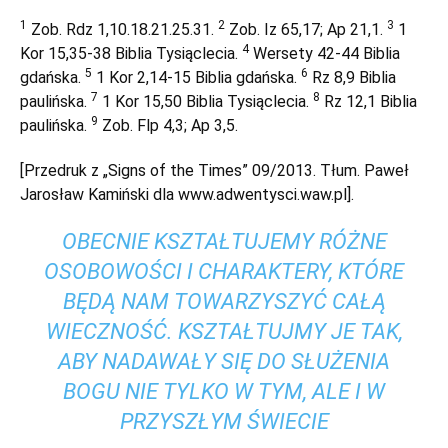
1
2
3
Zob. Rdz 1,10.18.21.25.31.
Zob. Iz 65,17; Ap 21,1.
1
4
Kor 15,35-38 Biblia Tysiąclecia.
Wersety 42-44 Biblia
5
6
gdańska.
1 Kor 2,14-15 Biblia gdańska.
Rz 8,9 Biblia
7
8
paulińska.
1 Kor 15,50 Biblia Tysiąclecia.
Rz 12,1 Biblia
9
paulińska.
Zob. Flp 4,3; Ap 3,5.
[Przedruk z „Signs of the Times” 09/2013. Tłum. Paweł
Jarosław Kamiński dla www.adwentysci.waw.pl].
OBECNIE KSZTAŁTUJEMY RÓŻNE
OSOBOWOŚCI I CHARAKTERY, KTÓRE
BĘDĄ NAM TOWARZYSZYĆ CAŁĄ
WIECZNOŚĆ. KSZTAŁTUJMY JE TAK,
ABY NADAWAŁY SIĘ DO SŁUŻENIA
BOGU NIE TYLKO W TYM, ALE I W
PRZYSZŁYM ŚWIECIE