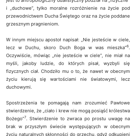
jest to antropologiczny dualistyczny podział na „fizyczne”
i „duchowe”, tylko moralne rozróżnienie na życie pod
przewodnictwem Ducha Świętego oraz na życie poddane
grzesznym pragnieniom.
W innym miejscu apostoł napisał: „Nie jesteście w ciele,
6
lecz w Duchu, skoro Duch Boga w was mieszka”
.
Oczywiście, mówiąc „nie jesteście w ciele”, nie miał na
myśli, jakoby ludzie, do których pisał, wyzbyli się
fizycznych ciał. Chodziło mu o to, że nawet w obecnym
życiu kierują się wartościami nie światowymi, lecz
duchowymi.
Spostrzeżenia te pomagają nam zrozumieć Pawłowe
stwierdzenie, że „ciało i krew nie mogą posiąść królestwa
7
Bożego”
. Stwierdzenie to zwraca po prostu uwagę na
brak w przyszłym świecie występujących w obecnym
życiu naturalnych skłonności do grzechu, gdyż odkupieni