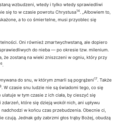
ostaną wzbudzeni, wtedy i tylko wtedy sprawiedliwi
14
nie się to w czasie powrotu Chrystusa
. „Albowiem to,
skażone, a to co śmiertelne, musi przyoblec się
rtelności. Oni również zmartwychwstaną, ale dopiero
u sprawiedliwych do nieba — po okresie tzw. milenium.
, że zostaną na wieki zniszczeni w ogniu, który przy
16
.
17
nywana do snu, w którym zmarli są pogrążeni
. Także
8
. W czasie snu ludzie nie są świadomi tego, co się
 ulatuje w tym czasie z ich ciała, by cieszyć się
 zdarzeń, które się dzieją wokół nich, ani upływu
 nadchodzi w końcu czas przebudzenia. Obecnie ci,
 nie czują. Jednak gdy zabrzmi głos trąby Bożej, obudzą