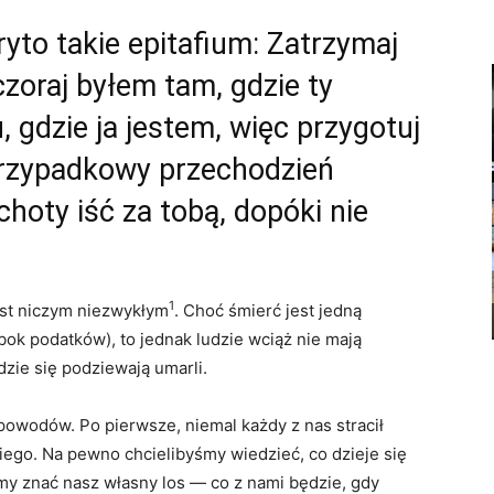
o takie epitafium: Zatrzymaj
wczoraj byłem tam, gdzie ty
u, gdzie ja jestem, więc przygotuj
Przypadkowy przechodzień
hoty iść za tobą, dopóki nie
1
st niczym niezwykłym
. Choć śmierć jest jedną
ok podatków), to jednak ludzie wciąż nie mają
dzie się podziewają umarli.
 powodów. Po pierwsze, niemal każdy z nas stracił
ego. Na pewno chcielibyśmy wiedzieć, co dzieje się
yśmy znać nasz własny los — co z nami będzie, gdy