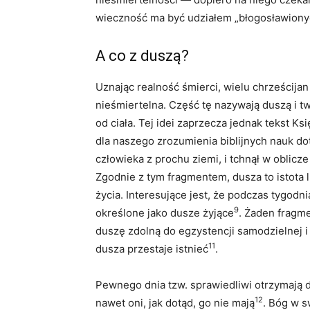
wieczność ma być udziałem „błogosławionych
A co z duszą?
Uznając realność śmierci, wielu chrześcijan 
nieśmiertelna. Część tę nazywają duszą i tw
od ciała. Tej idei zaprzecza jednak tekst K
dla naszego zrozumienia biblijnych nauk do
człowieka z prochu ziemi, i tchnął w oblicze
Zgodnie z tym fragmentem, dusza to istota l
życia. Interesujące jest, że podczas tygodn
9
określone jako dusze żyjące
. Żaden fragme
duszę zdolną do egzystencji samodzielnej i 
11
dusza przestaje istnieć
.
Pewnego dnia tzw. sprawiedliwi otrzymają da
12
nawet oni, jak dotąd, go nie mają
. Bóg w s