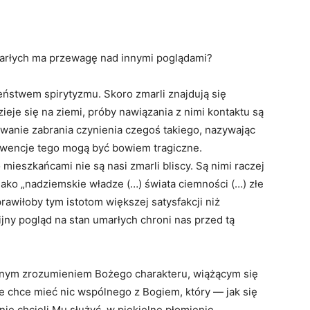
umarłych ma przewagę nad innymi poglądami?
eństwem spirytyzmu. Skoro zmarli znajdują się
ieje się na ziemi, próby nawiązania z nimi kontaktu są
anie zabrania czynienia czegoś takiego, nazywając
kwencje tego mogą być bowiem tragiczne.
 mieszkańcami nie są nasi zmarli bliscy. Są nimi raczej
jako „nadziemskie władze (…) świata ciemności (…) złe
sprawiłoby tym istotom większej satysfakcji niż
jny pogląd na stan umarłych chroni nas przed tą
ędnym zrozumieniem Bożego charakteru, wiążącym się
e chce mieć nic wspólnego z Bogiem, który — jak się
ie chcieli Mu służyć, w piekielne płomienie