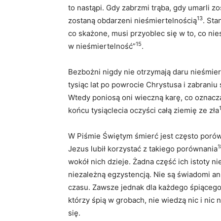
to nastąpi. Gdy zabrzmi trąba, gdy umarli z
13
zostaną obdarzeni nieśmiertelnością
. Sta
co skażone, musi przyoblec się w to, co nie
15
w nieśmiertelność”
.
Bezbożni nigdy nie otrzymają daru nieśmie
tysiąc lat po powrocie Chrystusa i zabrani
Wtedy poniosą oni wieczną karę, co oznacza
końcu tysiąclecia oczyści całą ziemię ze zła
W Piśmie Świętym śmierć jest często porów
1
Jezus lubił korzystać z takiego porównania
wokół nich dzieje. Żadna część ich istoty nie
niezależną egzystencją. Nie są świadomi ani
czasu. Zawsze jednak dla każdego śpiącego
którzy śpią w grobach, nie wiedzą nic i nic
się.