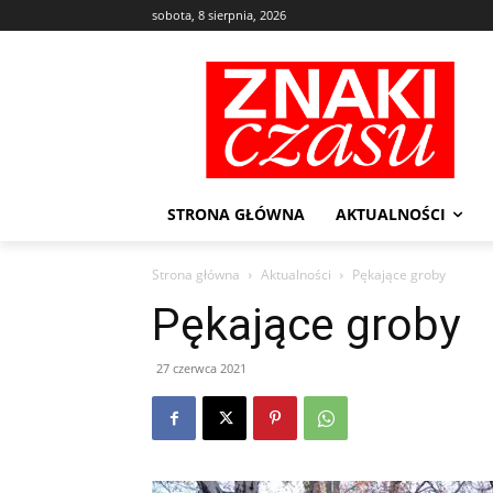
sobota, 8 sierpnia, 2026
STRONA GŁÓWNA
AKTUALNOŚCI
Strona główna
Aktualności
Pękające groby
Pękające groby
27 czerwca 2021