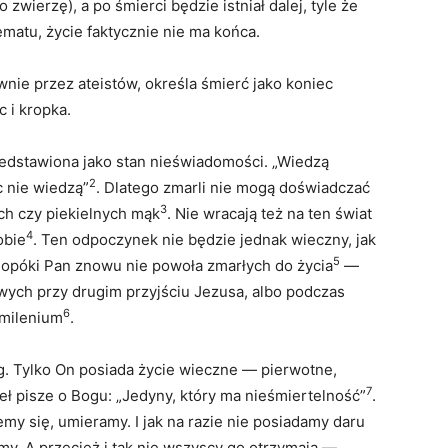
 zwierzę), a po śmierci będzie istniał dalej, tyle że
ematu, życie faktycznie nie ma końca.
nie przez ateistów, określa śmierć jako koniec
 i kropka.
edstawiona jako stan nieświadomości. „Wiedzą
2
c nie wiedzą”
. Dlatego zmarli nie mogą doświadczać
3
ch czy piekielnych mąk
. Nie wracają też na ten świat
4
obie
. Ten odpoczynek nie będzie jednak wieczny, jak
5
, dopóki Pan znowu nie powoła zmarłych do życia
—
ych przy drugim przyjściu Jezusa, albo podczas
6
milenium
.
g. Tylko On posiada życie wieczne — pierwotne,
7
eł pisze o Bogu: „Jedyny, który ma nieśmiertelność”
.
emy się, umieramy. I jak na razie nie posiadamy daru
y. A przecież i tak nie wszyscy go otrzymają —