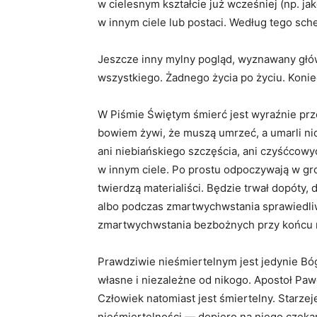
w cielesnym kształcie już wcześniej (np. jako
w innym ciele lub postaci. Według tego sch
Jeszcze inny mylny pogląd, wyznawany głów
wszystkiego. Żadnego życia po życiu. Koniec
W Piśmie Świętym śmierć jest wyraźnie prz
bowiem żywi, że muszą umrzeć, a umarli ni
ani niebiańskiego szczęścia, ani czyśćcowy
w innym ciele. Po prostu odpoczywają w gr
twierdzą materialiści. Będzie trwał dopóty
albo podczas zmartwychwstania sprawiedliw
zmartwychwstania bezbożnych przy końcu 
Prawdziwie nieśmiertelnym jest jedynie Bó
własne i niezależne od nikogo. Apostoł Paw
Człowiek natomiast jest śmiertelny. Starzej
nieśmiertelności — dopiero na niego czekam