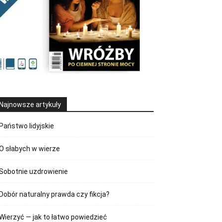
Najnowsze artykuły
Państwo lidyjskie
O słabych w wierze
Sobotnie uzdrowienie
Dobór naturalny prawda czy fikcja?
Wierzyć — jak to łatwo powiedzieć