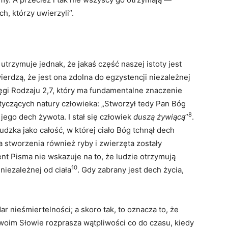
, którzy uwierzyli”.
utrzymuje jednak, że jakaś część naszej istoty jest
ierdzą, że jest ona zdolna do egzystencji niezależnej
sięgi Rodzaju 2,7, który ma fundamentalne znaczenie
tyczących natury człowieka: „Stworzył tedy Pan Bóg
8
 jego dech żywota. I stał się człowiek
duszą żywiącą
”
.
udzka jako całość, w której ciało Bóg tchnął dech
ia stworzenia również ryby i zwierzęta zostały
nt Pisma nie wskazuje na to, że ludzie otrzymują
10
niezależnej od ciała
. Gdy zabrany jest dech życia,
r nieśmiertelności; a skoro tak, to oznacza to, że
woim Słowie rozprasza wątpliwości co do czasu, kiedy