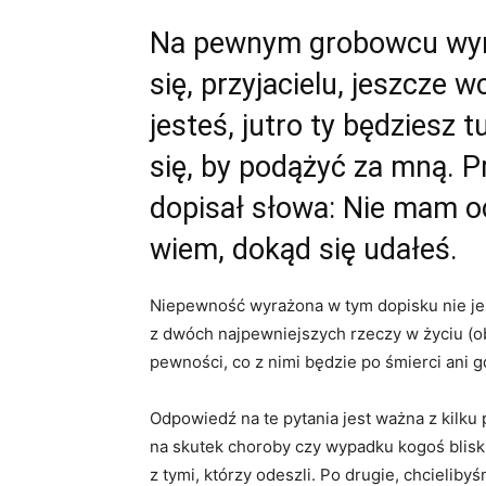
Na pewnym grobowcu wyryt
się, przyjacielu, jeszcze 
jesteś, jutro ty będziesz t
się, by podążyć za mną. 
dopisał słowa: Nie mam oc
wiem, dokąd się udałeś.
Niepewność wyrażona w tym dopisku nie je
z dwóch najpewniejszych rzeczy w życiu (ob
pewności, co z nimi będzie po śmierci ani g
Odpowiedź na te pytania jest ważna z kilku
na skutek choroby czy wypadku kogoś bliski
z tymi, którzy odeszli. Po drugie, chcielib