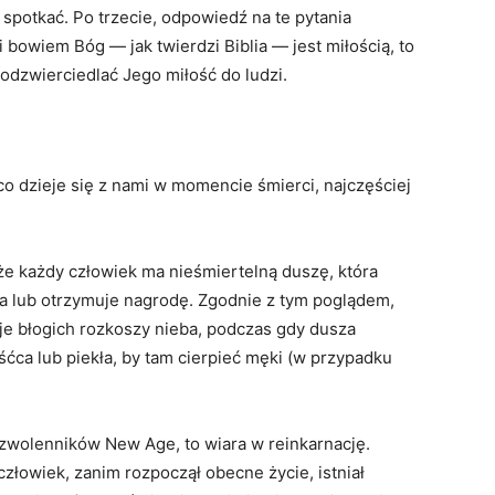
potkać. Po trzecie, odpowiedź na te pytania
 bowiem Bóg — jak twierdzi Biblia — jest miłością, to
 odzwierciedlać Jego miłość do ludzi.
co dzieje się z nami w momencie śmierci, najczęściej
że każdy człowiek ma nieśmiertelną duszę, która
na lub otrzymuje nagrodę. Zgodnie z tym poglądem,
e błogich rozkoszy nieba, podczas gdy dusza
ćca lub piekła, by tam cierpieć męki (w przypadku
zwolenników New Age, to wiara w reinkarnację.
człowiek, zanim rozpoczął obecne życie, istniał