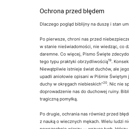
Ochrona przed błędem
Dlaczego pogląd biblijny na duszę i stan 
Po pierwsze, chroni nas przed niebezpiecz
w stanie nieświadomości, nie wiedząc, co dz
daremne. Co więcej, Pismo Święte zdecydow
19
tego typu praktyki obrzydliwością
. Konse
Niewątpliwie istnieje świat duchów, ale jego
upadli aniołowie opisani w Piśmie Świętym 
20
duchy w okręgach niebieskich”
. Nic nie 
doprowadzenie nas do duchowej ruiny. Bibli
tragiczną pomyłką.
Po drugie, ochrania nas również przed bł
z nauką o wiecznych mękach. Wielu ludzi ni
powszechnie wierzy — wrzuca tych, którzy n