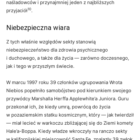
naśladowców i przynajmniej jeden z najbliższych
10
przyjaciół
.
Niebezpieczna wiara
Z tych właśnie względów sekty stanowią
niebezpieczeństwo dla zdrowia psychicznego
i duchowego, a także dla życia — zarówno doczesnego,
jak i tego w przyszłym świecie.
W marcu 1997 roku 39 członków ugrupowania Wrota
Niebios popełniło samobójstwo pod kierunkiem swojego
przywódcy Marshalla Herffa Applewhite’a Juniora. Guru
przekonał ich, że kiedy umrą, powrócą do życia
w pozaziemskim statku kosmicznym, który — jak twierdził
— miał lecieć w warkoczu zbliżającej się do Ziemi komety
Hale’a-Boppa. Kiedy władze wkroczyły na ranczo sekty
w kalifornijskiej miejscowość Santa Fe, znalazły 39 zwłok