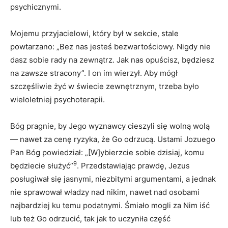
psychicznymi.
Mojemu przyjacielowi, który był w sekcie, stale
powtarzano: „Bez nas jesteś bezwartościowy. Nigdy nie
dasz sobie rady na zewnątrz. Jak nas opuścisz, będziesz
na zawsze stracony”. I on im wierzył. Aby mógł
szczęśliwie żyć w świecie zewnętrznym, trzeba było
wieloletniej psychoterapii.
Bóg pragnie, by Jego wyznawcy cieszyli się wolną wolą
— nawet za cenę ryzyka, że Go odrzucą. Ustami Jozuego
Pan Bóg powiedział: „[W]ybierzcie sobie dzisiaj, komu
9
będziecie służyć”
. Przedstawiając prawdę, Jezus
posługiwał się jasnymi, niezbitymi argumentami, a jednak
nie sprawował władzy nad nikim, nawet nad osobami
najbardziej ku temu podatnymi. Śmiało mogli za Nim iść
lub też Go odrzucić, tak jak to uczyniła część