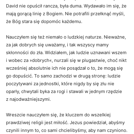
David nie opuścił rancza, była duma. Wydawało im się, że
mają gorącą linię z Bogiem. Nie potrafili przełknąć myśli,
że Bóg stara się dopomóc każdemu.
Nauczyłem się też niemało o ludzkiej naturze. Nieważne,
za jak dobrych się uważamy, i tak wszyscy mamy
skłonności do zła. Widziałem, jak ludzie uznawani wszem
i wobec za »dobrych«, nurzali się w plugastwie, choć nikt
wcześniej absolutnie ich nie posądzał o to, że mogą się
go dopuścić. To samo zachodzi w drugą stronę: ludzie
poczytywani za jednostki, które nigdy by się złu nie
oparły, chwytali byka za rogi i stawali w jednym rzędzie
z najodważniejszymi.
Wreszcie nauczyłem się, że kluczem do wszelkiej
prawdziwej religii jest miłość. Jezus powiedział, abyśmy
czynili innym to, co sami chcielibyśmy, aby nam czyniono.