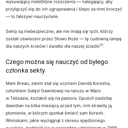
wysuwający niebiblijne roszczenia — nalegający, aby
przyłączyć się do ich ugrupowania i ślepo za nimi kroczyć
— to fałszywi nauczyciele.
Sekty są niebezpieczne, ale nie imają się tych, którzy
zostali oświeceni przez Słowo Boże — tę cudowną lampę
15
dla naszych kroków i światło dla naszej ścieżki
.
Czego można się nauczyć od byłego
członka sekty
Mark Breau, zanim stał się uczniem Davida Koresha,
członkiem Gałęzi Dawidowej na ranczu w Waco
w Teksasie, kształcił się na pastora. Opuścił siedzibę
dawidian na kilka miesięcy przed tym, nim strawiły ją
płomienie, w których spotkał śmierć sam Koresh.
Wnioskami, jakie wyciągnął z okresu spędzonego
w sekcie, podzielił się w wywiadzie udzielonym w 1999