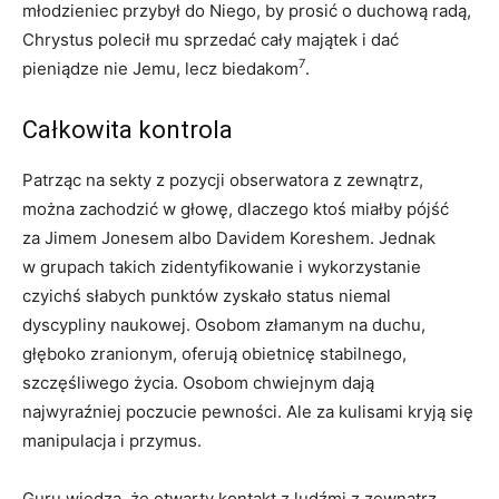
młodzieniec przybył do Niego, by prosić o duchową radą,
Chrystus polecił mu sprzedać cały majątek i dać
7
pieniądze nie Jemu, lecz biedakom
.
Całkowita kontrola
Patrząc na sekty z pozycji obserwatora z zewnątrz,
można zachodzić w głowę, dlaczego ktoś miałby pójść
za Jimem Jonesem albo Davidem Koreshem. Jednak
w grupach takich zidentyfikowanie i wykorzystanie
czyichś słabych punktów zyskało status niemal
dyscypliny naukowej. Osobom złamanym na duchu,
głęboko zranionym, oferują obietnicę stabilnego,
szczęśliwego życia. Osobom chwiejnym dają
najwyraźniej poczucie pewności. Ale za kulisami kryją się
manipulacja i przymus.
Guru wiedzą, że otwarty kontakt z ludźmi z zewnątrz