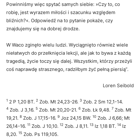
Powinniśmy więc spytać samych siebie: »Czy to, co
robię, jest wyrazem miłości i szacunku względem
bliźnich?«. Odpowiedź na to pytanie pokaże, czy
znajdujemy się na dobrej drodze.
W Waco zginęło wielu ludzi. Wyciągnięto również wiele
niełatwych do przełknięcia lekcji, ale jak to bywa z każdą
tragedią, życie toczy się dalej. Wszystkim, którzy przeżyli
coś naprawdę strasznego, radziłbym żyć pełną piersią”.
Loren Seibold
1
2
3
2 P 1,20 BT.
Zob. Mt 24,23-26.
Zob. 2 Sm 12,1-14.
4
5
6
7
Zob. J 3,16.
Zob. Mt 20,20-21.
Zob. Łk 9,48.
Zob. Mt
8
9
10
19,21.
Zob. J 17,15-16.
Joz 24,15 BW.
Zob. J 6,66; Mt
11
12
13
14
26,14-16.
Zob. J 10,10.
Zob. J 8,11.
Iz 1,18 BT.
Iz
15
8,20.
Zob. Ps 119,105.