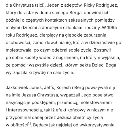
dla Chrystusa (sic!). Jeden z adeptów, Ricky Rodriguez,
który dorastał w domu samego Berga, opowiedział
później o częstych kontaktach seksualnych pomiędzy
małymi dziećmi a dorosłymi członkami rodziny. W 1995
roku Rodriguez, cierpiący na głębokie zaburzenia
osobowości, zamordował nianię, która w dzieciństwie go
molestowała, po czym odebrał sobie życie. Zostawił
po sobie kasetę wideo z nagraniem, na którym wyjaśnia,
że pomścił wszystkie dzieci, którym sekta Dzieci Boga
wyrządziła krzywdę na całe życie.
Jakkolwiek Jones, Jeffs, Koresh i Berg powoływali się
na imię Jezusa Chrystusa, wypaczali Jego poselstwo,
nasycając je podstępem, przemocą, molestowaniem
i interesownością, tak iż efekt końcowy w niczym nie
przypominał danej przez Jezusa obietnicy życia
11
w obfitości
. Będący jak najdalej od wykorzystywania