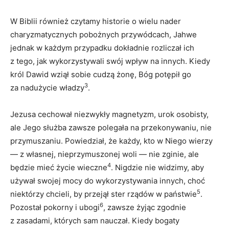
W Biblii również czytamy historie o wielu nader
charyzmatycznych pobożnych przywódcach, Jahwe
jednak w każdym przypadku dokładnie rozliczał ich
z tego, jak wykorzystywali swój wpływ na innych. Kiedy
król Dawid wziął sobie cudzą żonę, Bóg potępił go
3
za nadużycie władzy
.
Jezusa cechował niezwykły magnetyzm, urok osobisty,
ale Jego służba zawsze polegała na przekonywaniu, nie
przymuszaniu. Powiedział, że każdy, kto w Niego wierzy
— z własnej, nieprzymuszonej woli — nie zginie, ale
4
będzie mieć życie wieczne
. Nigdzie nie widzimy, aby
używał swojej mocy do wykorzystywania innych, choć
5
niektórzy chcieli, by przejął ster rządów w państwie
.
6
Pozostał pokorny i ubogi
, zawsze żyjąc zgodnie
z zasadami, których sam nauczał. Kiedy bogaty