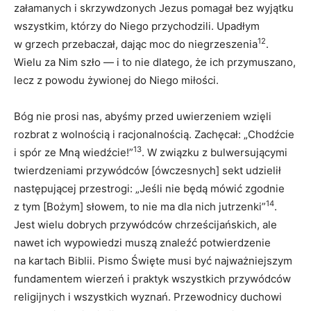
załamanych i skrzywdzonych Jezus pomagał bez wyjątku
wszystkim, którzy do Niego przychodzili. Upadłym
12
w grzech przebaczał, dając moc do niegrzeszenia
.
Wielu za Nim szło — i to nie dlatego, że ich przymuszano,
lecz z powodu żywionej do Niego miłości.
Bóg nie prosi nas, abyśmy przed uwierzeniem wzięli
rozbrat z wolnością i racjonalnością. Zachęcał: „Chodźcie
13
i spór ze Mną wiedźcie!”
. W związku z bulwersującymi
twierdzeniami przywódców [ówczesnych] sekt udzielił
następującej przestrogi: „Jeśli nie będą mówić zgodnie
14
z tym [Bożym] słowem, to nie ma dla nich jutrzenki”
.
Jest wielu dobrych przywódców chrześcijańskich, ale
nawet ich wypowiedzi muszą znaleźć potwierdzenie
na kartach Biblii. Pismo Święte musi być najważniejszym
fundamentem wierzeń i praktyk wszystkich przywódców
religijnych i wszystkich wyznań. Przewodnicy duchowi