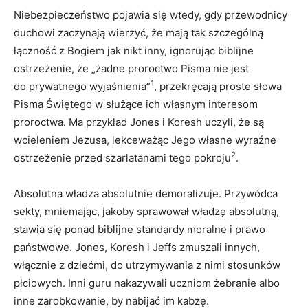
Niebezpieczeństwo pojawia się wtedy, gdy przewodnicy
duchowi zaczynają wierzyć, że mają tak szczególną
łączność z Bogiem jak nikt inny, ignorując biblijne
ostrzeżenie, że „żadne proroctwo Pisma nie jest
1
do prywatnego wyjaśnienia”
, przekręcają proste słowa
Pisma Świętego w służące ich własnym interesom
proroctwa. Ma przykład Jones i Koresh uczyli, że są
wcieleniem Jezusa, lekceważąc Jego własne wyraźne
2
ostrzeżenie przed szarlatanami tego pokroju
.
Absolutna władza absolutnie demoralizuje. Przywódca
sekty, mniemając, jakoby sprawował władzę absolutną,
stawia się ponad biblijne standardy moralne i prawo
państwowe. Jones, Koresh i Jeffs zmuszali innych,
włącznie z dziećmi, do utrzymywania z nimi stosunków
płciowych. Inni guru nakazywali uczniom żebranie albo
inne zarobkowanie, by nabijać im kabzę.