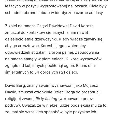
leżących w pozycji wyprostowanej na łóżkach. Ciała były
schludnie ubrane i obute w identyczne czarne adidasy.
Z kolei na ranczo Gałęzi Dawidowej David Koresh
zmuszał do kontaktów cielesnych z nim nawet
dziesięcioletnie dziewczynki. Kiedy władze zjawiły się,
aby go aresztować, Koresh i jego zwolennicy
odpowiedzieli strzałami z broni palnej. Zabudowania
na ranczo stanęły w płomieniach. Kilkoro wyznawców
zginęło od kul, innych pochłonął ogień. Bilans ofiar
śmiertelnych to 54 dorosłych i 21 dzieci.
David Berg, znany swoim wyznawcom jako Mojżesz
Dawid, zmuszał członkinie Dzieci Boga do prostytucji
religijnej zwanej
flirty fishing
(werbowanie przez
podryw). Uważał, że w niebie ludzie podziękują mu za to,
że imał się wszelkich sposobów, byle pozyskać ich