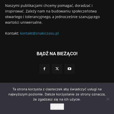
Naszymi publikacjami chcemy pomagać, doradzać i
inspirować. Zależy nam na budowaniu społeczeństwa
otwartego i tolerancyjnego, a jednocześnie szanującego
wartości uniwersalne.
Kontakt:
kontakt@znakiczasu.pl
BĄDŹ NA BIEŻĄCO!
Ta strona korzysta z ciasteczek aby świadczyć usługi na
© Wydawnictwo Znaki Czasu. Wdrożenie:
Go3.pl
najwyższym poziomie. Dalsze korzystanie ze strony oznacza,
że zgadzasz się na ich użycie.
Polityka prywatności
Regulamin dodawania komentarzy
O nas
Zgoda
Kontakt