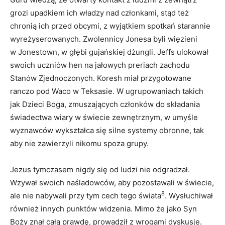
grozi upadkiem ich władzy nad członkami, stąd też
chronią ich przed obcymi, z wyjątkiem spotkań starannie
wyreżyserowanych. Zwolennicy Jonesa byli więzieni
w Jonestown, w głębi gujańskiej dżungli. Jeffs ulokował
swoich uczniów hen na jałowych preriach zachodu
Stanów Zjednoczonych. Koresh miał przygotowane
ranczo pod Waco w Teksasie. W ugrupowaniach takich
jak Dzieci Boga, zmuszających członków do składania
świadectwa wiary w świecie zewnętrznym, w umyśle
wyznawców wykształca się silne systemy obronne, tak
aby nie zawierzyli nikomu spoza grupy.
Jezus tymczasem nigdy się od ludzi nie odgradzał.
Wzywał swoich naśladowców, aby pozostawali w świecie,
8
ale nie nabywali przy tym cech tego świata
. Wysłuchiwał
również innych punktów widzenia. Mimo że jako Syn
Boży znał całą prawdę, prowadził z wrogami dyskusje.