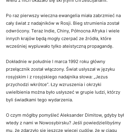
wielu z nich okazało się skrytymi chrześcijanami.
Po raz pierwszy wieczna ewangelia miała zabrzmieć na
cały świat z nadajników w Rosji. Bieg strumienia został
odwrócony. Teraz Indie, Chiny, Północna Afryka i wiele
innych krajów będą mogły czerpać ze źródła, które
wcześniej wypluwało tylko ateistyczną pro­pagandę.
Dokładnie w południe l marca 1992 roku główny
przełącznik został włączony. Świat usłyszał w języku
rosyjskim i z rosyjskiego nadajnika słowa: „Jezus
przychodzi wkrótce”. Łzy wzruszenia i okrzyki
uwielbienia można było usłyszeć w grupie ludzi, którzy
byli świadkami tego wydarzenia.
O czym mógłby pomyśleć Aleksander Dimitow, gdyby był
wtedy z nami w Nowosybirsku? Jeśli powiedzielibyśmy
mu, że zdarzyło się jeszcze więcej cudów, że w ciągu