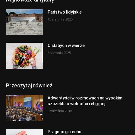
Państwo lidyjskie
13 sierpnia 2025
O słabych w wierze
6 sierpnia 2025
Przeczytaj również
Adwentyści w rozmowach na wysokim
szczeblu o wolności religijnej
9 września 2018
Pragnąc grzechu