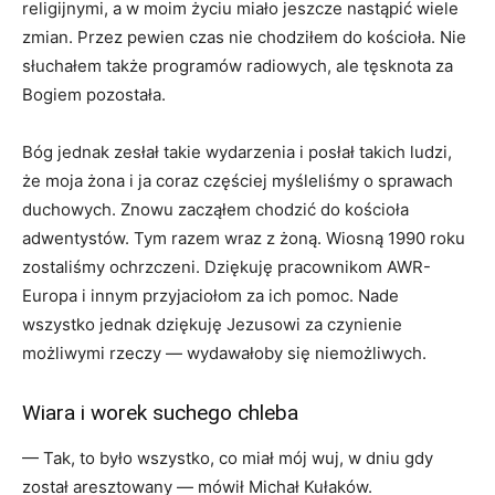
religijnymi, a w moim życiu miało jeszcze nastąpić wiele
zmian. Przez pewien czas nie chodziłem do kościoła. Nie
słuchałem także programów radiowych, ale tęsknota za
Bogiem pozostała.
Bóg jednak zesłał takie wydarzenia i posłał takich ludzi,
że moja żona i ja coraz częściej myśleliśmy o sprawach
duchowych. Znowu zacząłem chodzić do kościoła
adwentystów. Tym razem wraz z żoną. Wiosną 1990 roku
zostaliśmy ochrzczeni. Dziękuję pracownikom AWR-
Europa i innym przyjaciołom za ich pomoc. Nade
wszystko jednak dziękuję Jezusowi za czynienie
możliwymi rzeczy — wydawało­by się niemożliwych.
Wiara i worek suchego chleba
— Tak, to było wszystko, co miał mój wuj, w dniu gdy
został aresztowany — mówił Michał Kułaków.