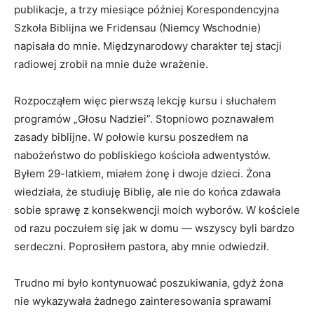
publikacje, a trzy miesiące później Korespondencyjna
Szkoła Biblijna we Fridensau (Niemcy Wschodnie)
napisała do mnie. Międzynarodowy charakter tej stacji
radiowej zrobił na mnie duże wrażenie.
Rozpocząłem więc pierwszą lekcję kursu i słuchałem
programów „Głosu Nadziei”. Stopniowo poznawałem
zasady biblijne. W połowie kursu poszedłem na
nabożeństwo do pobliskiego koś­cioła adwentystów.
Byłem 29-latkiem, miałem żonę i dwoje dzieci. Żona
wiedziała, że studiuję Biblię, ale nie do końca zdawała
sobie sprawę z konsekwencji moich wyborów. W kościele
od razu poczułem się jak w domu — wszyscy byli bardzo
serdeczni. Poprosiłem pastora, aby mnie odwiedził.
Trudno mi było kontynuować poszukiwania, gdyż żona
nie wykazywała żadnego zainteresowania sprawami