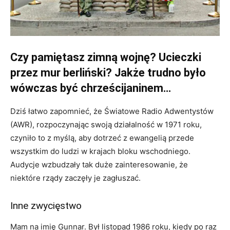
Czy pamiętasz zimną wojnę? Ucieczki
przez mur berliński? Jakże trudno było
wówczas być chrześcijaninem…
Dziś łatwo zapomnieć, że Światowe Radio Adwentystów
(AWR), rozpoczynając swoją dzia­łalność w 1971 roku,
czyniło to z myślą, aby dotrzeć z ewangelią przede
wszystkim do ludzi w krajach bloku wschodniego.
Audycje wzbudzały tak duże zainteresowa­nie, że
niektóre rządy zaczęły je zagłuszać.
Inne zwycięstwo
Mam na imię Gunnar. Był listopad 1986 roku, kiedy po raz