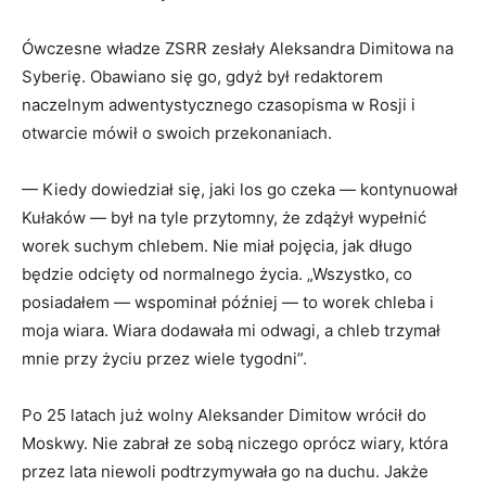
Ówczesne władze ZSRR zesłały Aleksandra Dimitowa na
Syberię. Obawiano się go, gdyż był redaktorem
naczelnym adwentystycznego czasopisma w Rosji i
otwarcie mówił o swoich przekonaniach.
— Kiedy dowiedział się, jaki los go czeka — kontynuował
Kułaków — był na tyle przytomny, że zdążył wypełnić
worek suchym chlebem. Nie miał pojęcia, jak długo
będzie odcięty od normalnego życia. „Wszystko, co
posiadałem — wspominał później — to worek chleba i
moja wiara. Wiara dodawała mi odwagi, a chleb trzymał
mnie przy życiu przez wiele tygodni”.
Po 25 latach już wolny Aleksander Dimitow wrócił do
Moskwy. Nie zabrał ze sobą niczego oprócz wiary, która
przez lata niewoli podtrzymywała go na duchu. Jakże