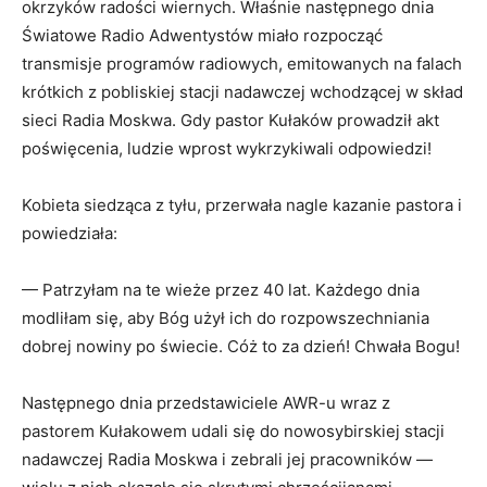
okrzyków radości wiernych. Właśnie następnego dnia
Światowe Radio Adwentystów miało rozpocząć
transmisje programów radiowych, emitowanych na falach
krótkich z pobliskiej stacji nadawczej wchodzącej w skład
sieci Radia Moskwa. Gdy pastor Kułaków prowadził akt
poświęcenia, ludzie wprost wykrzykiwali odpowiedzi!
Kobieta siedząca z tyłu, przerwała nagle kazanie pastora i
powie­działa:
— Patrzyłam na te wieże przez 40 lat. Każdego dnia
modliłam się, aby Bóg użył ich do rozpowsze­chniania
dobrej nowiny po świecie. Cóż to za dzień! Chwała Bogu!
Następnego dnia przedstawiciele AWR-u wraz z
pastorem Kułakowem udali się do nowosybirskiej stacji
nadawczej Radia Moskwa i zebrali jej pracowników —