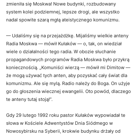
zmieniła się Moskwa! Nowe budynki, rozbudowany
system kolei podziemnej, lepsze drogi, ale wszystko
nadal spowite szarą mgłą ateistycznego komunizmu.
— Udaliśmy się na przejażdżkę. Mijaliśmy wielkie anteny
Radia Moskwa — mówił Kułaków — o, tak, on wiedział
wiele o dzia­łalności tego radia. W obozie słuchanie
propagandowych programów Radia Moskwa było przykrą
koniecznością. „Komuniści wierzą — mówił mi Dimitow —
że mogą używać tych anten, aby pozyskać cały świat dla
komunizmu. Ale się mylą. Radio należy do Boga. On użyje
go do głoszenia wiecznej ewangelii. Oto powód, dlaczego
te anteny tutaj stoją!”.
Gdy 29 lutego 1992 roku pastor Kułaków wypowiadał te
słowa w Kościele Adwentystów Dnia Siódmego w
Nowosybirsku na Sybe­rii, krokwie budynku drżały od