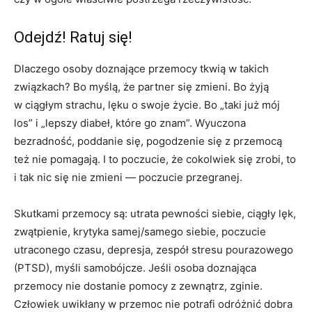
Odejdź! Ratuj się!
Dlaczego osoby doznające przemocy tkwią w takich
związkach? Bo myślą, że partner się zmieni. Bo żyją
w ciągłym strachu, lęku o swoje życie. Bo „taki już mój
los” i „lepszy diabeł, które go znam”. Wyuczona
bezradność, poddanie się, pogodzenie się z przemocą
też nie pomagają. I to poczucie, że cokolwiek się zrobi, to
i tak nic się nie zmieni — poczucie przegranej.
Skutkami przemocy są: utrata pewności siebie, ciągły lęk,
zwątpienie, krytyka samej/samego siebie, poczucie
utraconego czasu, depresja, zespół stresu pourazowego
(PTSD), myśli samobójcze. Jeśli osoba doznająca
przemocy nie dostanie pomocy z zewnątrz, zginie.
Człowiek uwikłany w przemoc nie potrafi odróżnić dobra