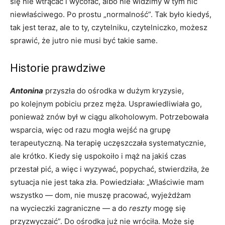
się nie wtrącać i wycofać, albo nie widzimy w tym nic
niewłaściwego. Po prostu „normalność”. Tak było kiedyś,
tak jest teraz, ale to ty, czytelniku, czytelniczko, możesz
sprawić, że jutro nie musi być takie same.
Historie prawdziwe
Antonina
przyszła do ośrodka w dużym kryzysie,
po kolejnym pobiciu przez męża. Usprawiedliwiała go,
ponieważ znów był w ciągu alkoholowym. Potrzebowała
wsparcia, więc od razu mogła wejść na grupę
terapeutyczną. Na terapię uczęszczała systematycznie,
ale krótko. Kiedy się uspokoiło i mąż na jakiś czas
przestał pić, a więc i wyzywać, popychać, stwierdziła, że
sytuacja nie jest taka zła. Powiedziała: „Właściwie mam
wszystko — dom, nie muszę pracować, wyjeżdżam
na wycieczki zagraniczne — a do
reszty
mogę się
przyzwyczaić”. Do ośrodka już nie wróciła. Może się