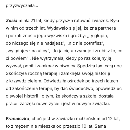
przyzwyczaiła…
Zosia
miała 21 lat, kiedy przyszła ratować związek. Była
w nim od trzech lat. Wydawało się jej, że zna partnera
i potrafi znosić jego wyzwiska i groźby: ,,ty głupia,
do niczego się nie nadajesz”, ,,nic nie potrafisz”,
„wylądujesz na ulicy”, ,,to ja cię utrzymuję i zrobisz to, co
ci powiem” . Nie wytrzymała, kiedy po raz kolejny ją
wyzwał, pobił i zamknął w piwnicy. Spędziła tam całą noc.
Skończyła roczną terapię i zamknęła swoją historię
z krzywdzicielem. Odwiedziła ośrodek po trzech latach
od zakończenia terapii, by dać świadectwo, opowiedzieć
o swojej historii i o tym, że skończyła szkołę, dostała
pracę, zaczęła nowe życie i jest w nowym związku.
Franciszka
, choć jest w zawiązku małżeńskim od 12 lat,
to z mężem nie mieszka od przeszło 10 lat. Sama