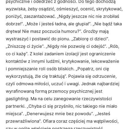
psychicznie i odedrzeć z godności. Do tego dochodzą
wyzwiska
, żeby osądzić, ośmieszyć, ocenić, skrytykować,
poniżyć, zaszantażować. „Nigdy jeszcze nic nie zrobiłaś
dobrze!”. „Może i jesteś ładna, ale głupia!”. „Nie bądź taka
drętwa! Nie masz poczucia humoru?”.
Groźby
mają
wystraszyć i postawić do pionu. „Zabiorę ci dzieci”.
„Zniszczę ci życie”. „Nigdy nie pozwolę ci odejść”. „Rób,
co ci każę”. Z kolei zadaniem
izolacji
jest ograniczenie
kontaktów z innymi ludźmi, krytykowanie, lekceważenie
i pomniejszanie roli osób bliskich. „Popatrz, oni cię
wykorzystują, źle cię traktują”. Pojawia się
odrzucenie
,
czyli odmowa miłości, uczuć i uwagi. Jednak najbardziej
wyrafinowaną formą przemocy psychicznej jest
gaslighting
. Ma na celu zanegowanie rzeczywistości
partnerki. „Chyba ci się przyśniło, nic takiego nie miało
miejsca”. „Denerwujesz mnie bez powodu”. „Jesteś
przewrażliwiona”. Ofiara coraz częściej ma wątpliwości,
czy w ogóle właściwie postrzega rzeczywistość.