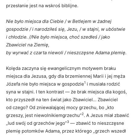
przesłanie jest na wskroś biblijne.
Nie było miejsca dla Ciebie / w Betlejem w żadnej
gospodzie / i narodziłeś się, Jezu, / w stajni, w ubóstwie
i chłodzie. //
Nie było miejsca, choć szedłeś / jako
Zbawiciel na Ziemię,
by wyrwać z czarta niewoli / nieszczęsne Adama plemię.
Kolęda zaczyna się ewangelicznym motywem braku
miejsca dla Jezusa, gdy dla brzemiennej Marii i jej męża
1
Józefa nie było miejsca w gospodzie
i musiała rodzić
syna w stajni. I ten kontrast — że brak miejsca dla kogoś,
kto przyszedł na ten świat jako Zbawiciel… Zbawiciel
od czego? Od zniewalającej mocy grzechu, bo „kto
2
grzeszy, jest niewolnikiemgrzechu”
. A Jezus miał zbawić
3
„lud swój od grzechów jego”
— zbawić to nieszczęsne
plemię potomków Adama, przez którego „grzech wszedł