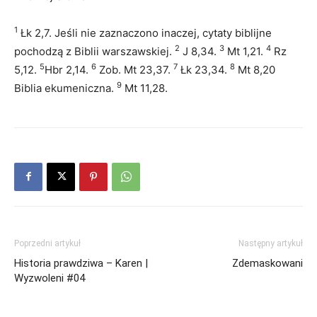
1
Łk 2,7. Jeśli nie zaznaczono inaczej, cytaty biblijne
2
3
4
pochodzą z Biblii warszawskiej.
J 8,34.
Mt 1,21.
Rz
5
6
7
8
5,12.
Hbr 2,14.
Zob. Mt 23,37.
Łk 23,34.
Mt 8,20
9
Biblia ekumeniczna.
Mt 11,28.
Poprzedni artykuł
Następny artykuł
Historia prawdziwa – Karen |
Zdemaskowani
Wyzwoleni #04