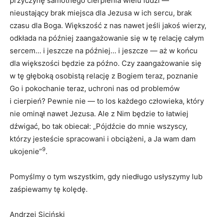
przyczynę samotnego cierpienia wielu ludzi —
nieustający brak miejsca dla Jezusa w ich sercu, brak
czasu dla Boga. Większość z nas nawet jeśli jakoś wierzy,
odkłada na później zaangażowanie się w tę relację całym
sercem… i jeszcze na później… i jeszcze — aż w końcu
dla większości będzie za późno. Czy zaangażowanie się
w tę głęboką osobistą relację z Bogiem teraz, poznanie
Go i pokochanie teraz, uchroni nas od problemów
i cierpień? Pewnie nie — to los każdego człowieka, który
nie ominął nawet Jezusa. Ale z Nim będzie to łatwiej
dźwigać, bo tak obiecał: „Pójdźcie do mnie wszyscy,
którzy jesteście spracowani i obciążeni, a Ja wam dam
9
ukojenie”
.
Pomyślmy o tym wszystkim, gdy niedługo usłyszymy lub
zaśpiewamy tę kolędę.
Andrzej Siciński