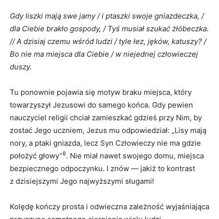
Gdy liszki mają swe jamy / i ptaszki swoje gniazdeczka, /
dla Ciebie brakło gospody, / Tyś musiał szukać żłóbeczka.
// A dzisiaj czemu wśród ludzi / tyle łez, jęków, katuszy? /
Bo nie ma miejsca dla Ciebie / w niejednej człowieczej
duszy.
Tu ponownie pojawia się motyw braku miejsca, który
towarzyszył Jezusowi do samego końca. Gdy pewien
nauczyciel religii chciał zamieszkać gdzieś przy Nim, by
zostać Jego uczniem, Jezus mu odpowiedział: „Lisy mają
nory, a ptaki gniazda, lecz Syn Człowieczy nie ma gdzie
8
położyć głowy”
. Nie miał nawet swojego domu, miejsca
bezpiecznego odpoczynku. I znów — jakiż to kontrast
z dzisiejszymi Jego najwyższymi sługami!
Kolędę kończy prosta i odwieczna zależność wyjaśniająca