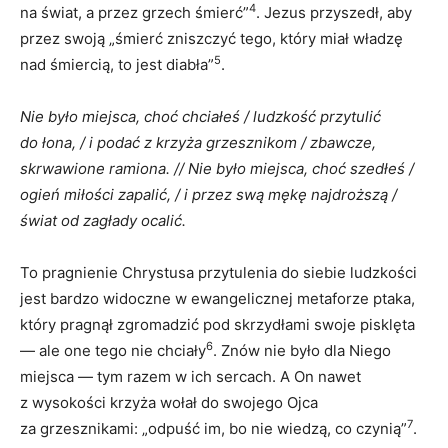
4
na świat, a przez grzech śmierć”
. Jezus przyszedł, aby
przez swoją „śmierć zniszczyć tego, który miał władzę
5
nad śmiercią, to jest diabła”
.
Nie było miejsca, choć chciałeś / ludzkość przytulić
do łona, / i podać z krzyża grzesznikom / zbawcze,
skrwawione ramiona. // Nie było miejsca, choć szedłeś /
ogień miłości zapalić, / i przez swą mękę najdroższą /
świat od zagłady ocalić.
To pragnienie Chrystusa przytulenia do siebie ludzkości
jest bardzo widoczne w ewangelicznej metaforze ptaka,
który pragnął zgromadzić pod skrzydłami swoje pisklęta
6
— ale one tego nie chciały
. Znów nie było dla Niego
miejsca — tym razem w ich sercach. A On nawet
z wysokości krzyża wołał do swojego Ojca
7
za grzesznikami: „odpuść im, bo nie wiedzą, co czynią”
.