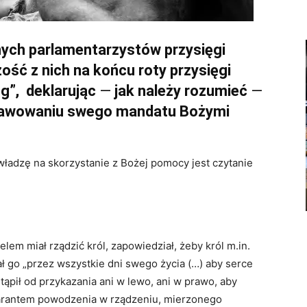
ych parlamentarzystów przysięgi
ść z nich na końcu roty przysięgi
g”, deklarując
—
jak należy rozumieć
—
prawowaniu swego mandatu Bożymi
adzę na skorzystanie z Bożej pomocy jest czytanie
lem miał rządzić król, zapowiedział, żeby król m.in.
ał go „przez wszystkie dni swego życia (…) aby serce
stąpił od przykazania ani w lewo, ani w prawo, aby
warantem powodzenia w rządzeniu, mierzonego