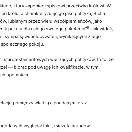
kiego, który zapobiegł spiskowi przeciwko królowi. W
o królu, a charakteryzując go jako polityka, Biblia
ów, lubianym przez wielu współplemieńców, jako
8
znik pokoju dla całego swojego pokolenia”
. Jak widać,
 i sympatią współobywateli, wynikającymi z jego
z społecznego pokoju.
i starotestamentowych wierzących polityków, to to, że
raczej — biorąc pod uwagę ich kwalifikacje, w tym
ich upomniała.
lacje pomiędzy władzą a poddanymi oraz
oddanych wyglądał tak: „książęta narodów