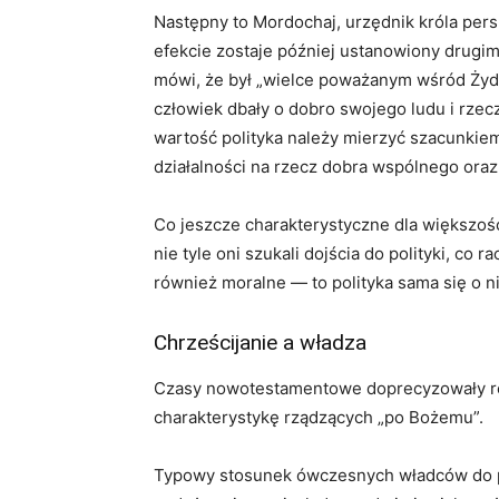
Następny to Mordochaj, urzędnik króla pers
efekcie zostaje później ustanowiony drugim p
mówi, że był „wielce poważanym wśród Żyd
człowiek dbały o dobro swojego ludu i rzec
wartość polityka należy mierzyć szacunkiem
działalności na rzecz dobra wspólnego ora
Co jeszcze charakterystyczne dla większośc
nie tyle oni szukali dojścia do polityki, co 
również moralne — to polityka sama się o n
Chrześcijanie a władza
Czasy nowotestamentowe doprecyzowały re
charakterystykę rządzących „po Bożemu”.
Typowy stosunek ówczesnych władców do p