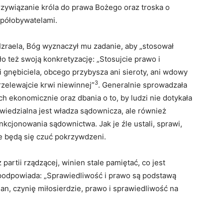
rzywiązanie króla do prawa Bożego oraz troska o
spółobywatelami.
Izraela, Bóg wyznaczył mu zadanie, aby „stosował
o też swoją konkretyzację: „Stosujcie prawo i
ki gnębiciela, obcego przybysza ani sieroty, ani wdowy
3
przelewajcie krwi niewinnej”
. Generalnie sprowadzała
h ekonomicznie oraz dbania o to, by ludzi nie dotykała
owiedzialna jest władza sądownicza, ale również
kcjonowania sądownictwa. Jak je źle ustali, sprawi,
e będą się czuć pokrzywdzeni.
 partii rządzącej, winien stale pamiętać, co jest
odpowiada: „Sprawiedliwość i prawo są podstawą
an, czynię miłosierdzie, prawo i sprawiedliwość na