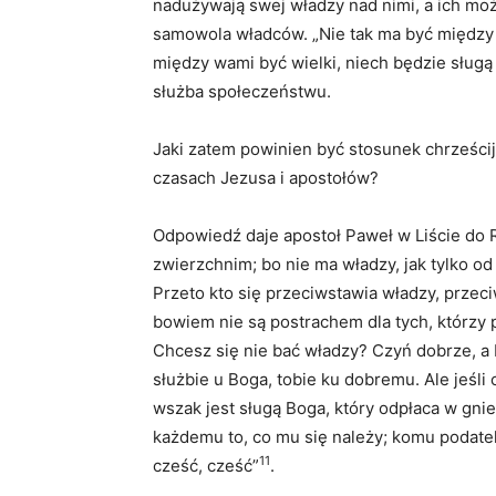
nadużywają swej władzy nad nimi, a ich mo
samowola władców. „Nie tak ma być między 
między wami być wielki, niech będzie sług
służba społeczeństwu.
Jaki zatem powinien być stosunek chrześcija
czasach Jezusa i apostołów?
Odpowiedź daje apostoł Paweł w Liście do 
zwierzchnim; bo nie ma władzy, jak tylko od
Przeto kto się przeciwstawia władzy, prze
bowiem nie są postrachem dla tych, którzy pe
Chcesz się nie bać władzy? Czyń dobrze, a 
służbie u Boga, tobie ku dobremu. Ale jeśli 
wszak jest sługą Boga, który odpłaca w gnie
każdemu to, co mu się należy; komu podatek
11
cześć, cześć”
.