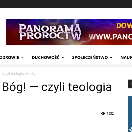
ZDROWIE
DUCHOWOŚĆ
SPOŁECZEŃSTWO
NAU
 czyli teologia władzy
óg! — czyli teologia
1852