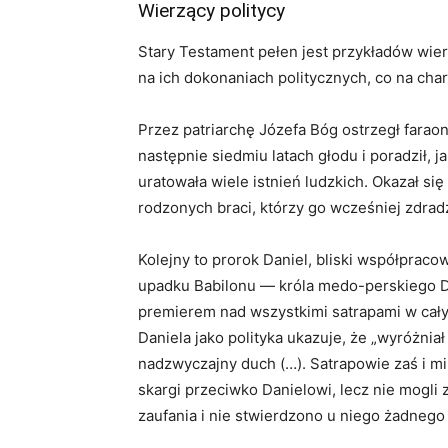
Wierzący politycy
Stary Testament pełen jest przykładów wier
na ich dokonaniach politycznych, co na char
Przez patriarchę Józefa Bóg ostrzegł farao
następnie siedmiu latach głodu i poradził, 
uratowała wiele istnień ludzkich. Okazał si
rodzonych braci, którzy go wcześniej zdradzi
Kolejny to prorok Daniel, bliski współprac
upadku Babilonu — króla medo-perskiego Da
premierem nad wszystkimi satrapami w całym
Daniela jako polityka ukazuje, że „wyróżnia
nadzwyczajny duch (…). Satrapowie zaś i m
skargi przeciwko Danielowi, lecz nie mogli 
zaufania i nie stwierdzono u niego żadnego