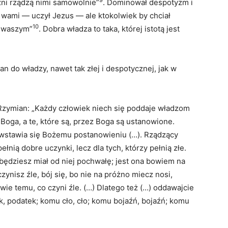
9
żni rządzą nimi samowolnie”
. Dominował despotyzm i
wami — uczył Jezus — ale ktokolwiek by chciał
10
ą waszym”
. Dobra władza to taka, której istotą jest
n do władzy, nawet tak złej i despotycznej, jak w
Rzymian: „Każdy człowiek niech się poddaje władzom
 Boga, a te, które są, przez Boga są ustanowione.
ciwstawia się Bożemu postanowieniu (…). Rządzący
łnią dobre uczynki, lecz dla tych, którzy pełnią złe.
będziesz miał od niej pochwałę; jest ona bowiem na
czynisz źle, bój się, bo nie na próżno miecz nosi,
wie temu, co czyni źle. (…) Dlatego też (…) oddawajcie
, podatek; komu cło, cło; komu bojaźń, bojaźń; komu