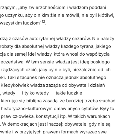
erzącym, „aby zwierzchnościom i władzom poddani i
 uczynku, aby o nikim źle nie mówili, nie byli kłótliwi,
12
 wszystkim ludziom”
.
zą z czasów autorytarnej władzy cezarów. Nie należy
robaty dla absolutnej władzy każdego tyrana, jakiego
acja dla samej idei władzy, która wnosi do współżycia
ieczeństwa. W tym sensie władza jest ideą boskiego
ządzących czcić, jacy by nie byli, niezależnie od ich
ki. Taki szacunek nie oznacza jednak absolutnego i
Kiedykolwiek władza zażąda od obywateli działań
wtedy — i tylko wtedy — takie ludzkie
ierując się biblijną zasadą, że bardziej trzeba słuchać
e historyczno-kulturowym omawianych cytatów. Były to
 praw człowieka, konstytucji itp. W takich warunkach
W demokracjach jest inaczej: obywatele, gdy nie są
tywnie i w przyjętych prawem formach wyrażać swe