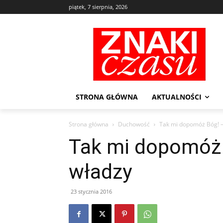
piątek, 7 sierpnia, 2026
STRONA GŁÓWNA
AKTUALNOŚCI
Strona główna
Duchowość
Tak mi dopomóż Bóg! —
Tak mi dopomóż B
władzy
23 stycznia 2016