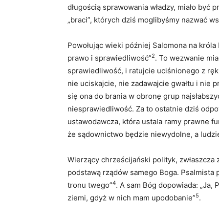
długością sprawowania władzy, miało być p
„braci”, których dziś moglibyśmy nazwać w
Powołując wieki później Salomona na króla 
2
prawo i sprawiedliwość”
. To wezwanie miał
sprawiedliwość, i ratujcie uciśnionego z rę
nie uciskajcie, nie zadawajcie gwałtu i nie 
się ona do brania w obronę grup najsłabszyc
niesprawiedliwość. Za to ostatnie dziś odp
ustawodawcza, która ustala ramy prawne fun
że sądownictwo będzie niewydolne, a ludzi
Wierzący chrześcijański polityk, zwłaszcza z
podstawą rządów samego Boga. Psalmista p
4
tronu twego”
. A sam Bóg dopowiada: „Ja, P
5
ziemi, gdyż w nich mam upodobanie”
.