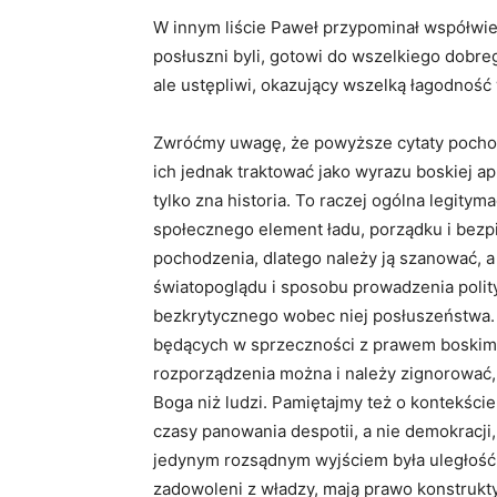
W innym liście Paweł przypominał współwi
posłuszni byli, gotowi do wszelkiego dobrego
ale ustępliwi, okazujący wszelką łagodność
Zwróćmy uwagę, że powyższe cytaty pochod
ich jednak traktować jako wyrazu boskiej ap
tylko zna historia. To raczej ogólna legitym
społecznego element ładu, porządku i bezp
pochodzenia, dlatego należy ją szanować, a r
światopoglądu i sposobu prowadzenia polity
bezkrytycznego wobec niej posłuszeństwa. 
będących w sprzeczności z prawem boskim, 
rozporządzenia można i należy zignorować, k
Boga niż ludzi. Pamiętajmy też o kontekści
czasy panowania despotii, a nie demokracji,
jedynym rozsądnym wyjściem była uległość. 
zadowoleni z władzy, mają prawo konstruk