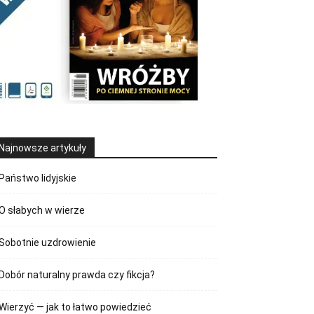
Najnowsze artykuły
Państwo lidyjskie
O słabych w wierze
Sobotnie uzdrowienie
Dobór naturalny prawda czy fikcja?
Wierzyć — jak to łatwo powiedzieć