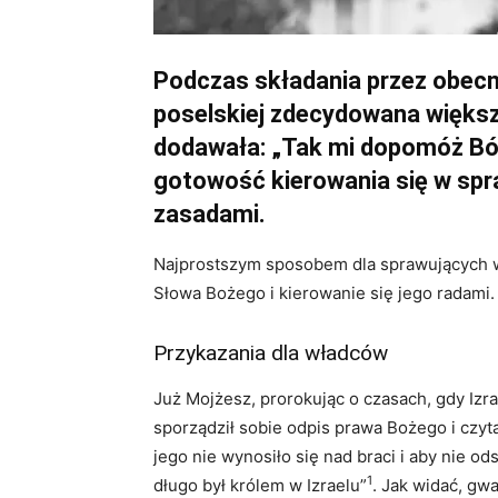
Podczas składania przez obecn
poselskiej zdecydowana większo
dodawała: „Tak mi dopomóż Bó
gotowość kierowania się w s
zasadami.
Najprostszym sposobem dla sprawujących wł
Słowa Bożego i kierowanie się jego radami.
Przykazania dla władców
Już Mojżesz, prorokując o czasach, gdy Izrae
sporządził sobie odpis prawa Bożego i czyt
jego nie wynosiło się nad braci i aby nie od
1
długo był królem w Izraelu”
. Jak widać, g