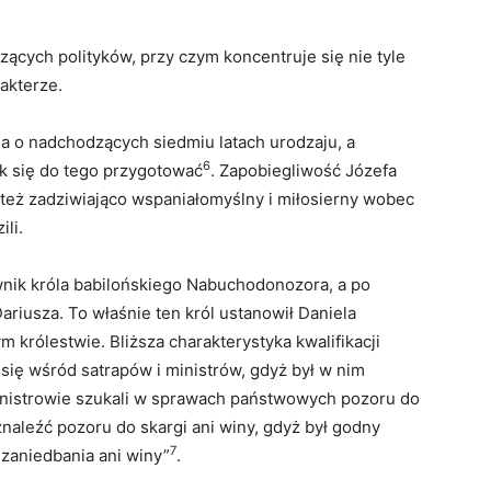
zących polityków, przy czym koncentruje się nie tyle
akterze.
na o nadchodzących siedmiu latach urodzaju, a
6
jak się do tego przygotować
. Zapobiegliwość Józefa
ę też zadziwiająco wspaniałomyślny i miłosierny wobec
li.
ownik króla babilońskiego Nabuchodonozora, a po
riusza. To właśnie ten król ustanowił Daniela
 królestwie. Bliższa charakterystyka kwalifikacji
ł się wśród satrapów i ministrów, gdyż był w nim
inistrowie szukali w sprawach państwowych pozoru do
znaleźć pozoru do skargi ani winy, gdyż był godny
7
 zaniedbania ani winy”
.