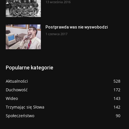
13 września 2016
Postprawda was nie wyswobodzi
1 czerwca 2017
Popularne kategorie
Aktualności
528
Duchowość
172
Wideo
143
Trzymając się Słowa
142
Społeczeństwo
90