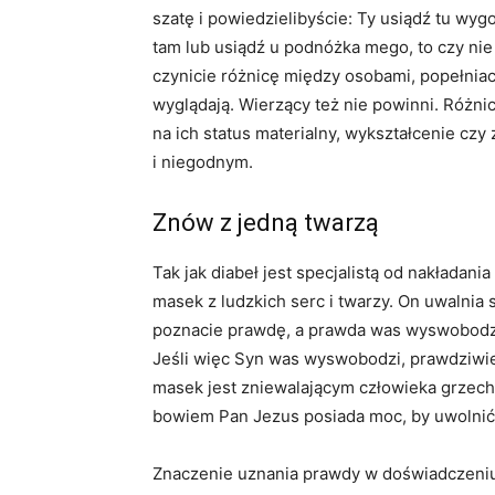
szatę i powiedzielibyście: Ty usiądź tu wyg
tam lub usiądź u podnóżka mego, to czy nie 
czynicie różnicę między osobami, popełniac
wyglądają. Wierzący też nie powinni. Róż
na ich status materialny, wykształcenie c
i niegodnym.
Znów z jedną twarzą
Tak jak diabeł jest specjalistą od nakładani
masek z ludzkich serc i twarzy. On uwalnia 
poznacie prawdę, a prawda was wyswobodzi. 
Jeśli więc Syn was wyswobodzi, prawdziwi
masek jest zniewalającym człowieka grzech
bowiem Pan Jezus posiada moc, by uwolnić 
Znaczenie uznania prawdy w doświadczeniu