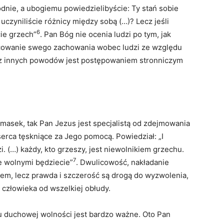
odnie, a ubogiemu powiedzielibyście: Ty stań sobie
uczyniliście różnicy między sobą (…)? Lecz jeśli
6
ie grzech”
. Pan Bóg nie ocenia ludzi po tym, jak
nicowanie swego zachowania wobec ludzi ze względu
zy z innych powodów jest postępowaniem stronniczym
a masek, tak Pan Jezus jest specjalistą od zdejmowania
serca tęskniące za Jego pomocą. Powiedział: „I
(…) każdy, kto grzeszy, jest niewolnikiem grzechu.
7
e wolnymi będziecie”
. Dwulicowość, nakładanie
em, lecz prawda i szczerość są drogą do wyzwolenia,
człowieka od wszelkiej obłudy.
 duchowej wolności jest bardzo ważne. Oto Pan