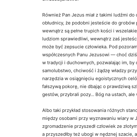
Również Pan Jezus miał z takimi ludźmi do 
obłudnicy, że podobni jesteście do grobów 
wewnątrz są pełne trupich kości i wszelakie
ludziom sprawiedliwi, wewnątrz zaś jesteśc
może być zepsucie człowieka. Pod pozorami
współczesnych Panu Jezusowi — choć dziś j
w tradycji i duchownych, pozwalając im, b
samolubstwo, chciwość i żądzę władzy przyw
narzędzia w osiągnięciu egoistycznych ce
fałszywą pokorę, nie dbając o prawdziwą s
gestów, przybrali pozy… Bóg na ustach, ale
Albo taki przykład stosowania różnych stan
między osobami przy wyznawaniu wiary w J
zgromadzenie przyszedł człowiek ze złotymi
a przyszedłby też ubogi w nędznej szacie, a