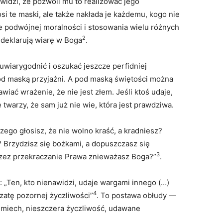
 widzi, że pozwoli mu to realizować jego
osi te maski, ale także nakłada je każdemu, kogo nie
yle podwójnej moralności i stosowania wielu różnych
2
 deklarują wiarę w Boga
.
wiarygodnić i oszukać jeszcze perfidniej
od maską przyjaźni. A pod maską świętości można
awiać wrażenie, że nie jest złem. Jeśli ktoś udaje,
 twarzy, że sam już nie wie, która jest prawdziwa.
czego głosisz, że nie wolno kraść, a kradniesz?
 Brzydzisz się bożkami, a dopuszczasz się
3
rzez przekraczanie Prawa znieważasz Boga?”
.
 „Ten, kto nienawidzi, udaje wargami innego (…)
4
zatę pozornej życzliwości”
. To postawa obłudy —
uśmiech, nieszczera życzliwość, udawane