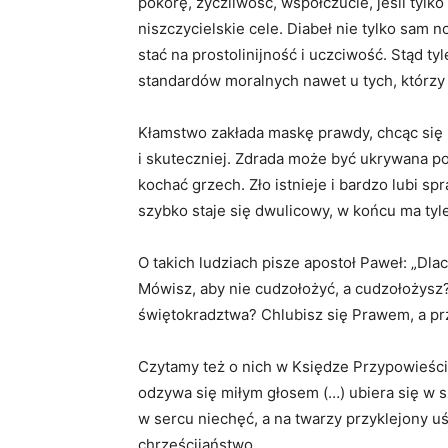
pokorę, życzliwość, współczucie, jeśli tylko
niszczycielskie cele. Diabeł nie tylko sam n
stać na prostolinijność i uczciwość. Stąd t
standardów moralnych nawet u tych, którzy
Kłamstwo zakłada maskę prawdy, chcąc się u
i skuteczniej. Zdrada może być ukrywana p
kochać grzech. Zło istnieje i bardzo lubi spr
szybko staje się dwulicowy, w końcu ma tyle
O takich ludziach pisze apostoł Paweł: „Dla
Mówisz, aby nie cudzołożyć, a cudzołożysz?
świętokradztwa? Chlubisz się Prawem, a p
Czytamy też o nich w Księdze Przypowieści:
odzywa się miłym głosem (…) ubiera się w s
w sercu niechęć, a na twarzy przyklejony 
chrześcijaństwo.