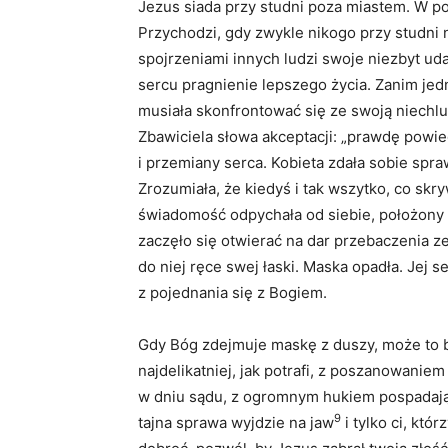
Jezus siada przy studni poza miastem. W p
Przychodzi, gdy zwykle nikogo przy studni 
spojrzeniami innych ludzi swoje niezbyt ud
sercu pragnienie lepszego życia. Zanim je
musiała skonfrontować się ze swoją niechlub
Zbawiciela słowa akceptacji: „prawdę powie
i przemiany serca. Kobieta zdała sobie spraw
Zrozumiała, że kiedyś i tak wszytko, co sk
świadomość odpychała od siebie, położony z
zaczęło się otwierać na dar przebaczenia z
do niej ręce swej łaski. Maska opadła. Jej 
z pojednania się z Bogiem.
Gdy Bóg zdejmuje maskę z duszy, może to by
najdelikatniej, jak potrafi, z poszanowaniem
w dniu sądu, z ogromnym hukiem pospadają 
9
tajna sprawa wyjdzie na jaw
i tylko ci, któ