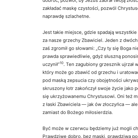
dobroć, pozwól, by Jezus zabrał twoją złość
zakładać maskę czystości, pozwól Chrystuso
naprawdę szlachetne.
Jest takie miejsce, gdzie spadają wszystki
za nasze grzechy Zbawiciel. Jeden z dwóch
zaś zgromił go słowami: „Czy ty się Boga ni
prawda sprawiedliwie, gdyż słuszną ponosimy
10
uczynił”
. Ten zagubiony grzesznik ujrzał
który może go zbawić od grzechu i uratowa
pod maską zepsucia czy obojętności ukrywa
skruszony łotr zakończył swoje życie jako 
się ukrzyżowanemu Chrystusowi. Oni też mo
z łaski Zbawiciela — jak ów złoczyńca — ale 
zamiast do Bożego miłosierdzia.
Być może w czerwcu będziemy już mogli ch
Prawdziwe dobro, bez maski, prawdziwa p