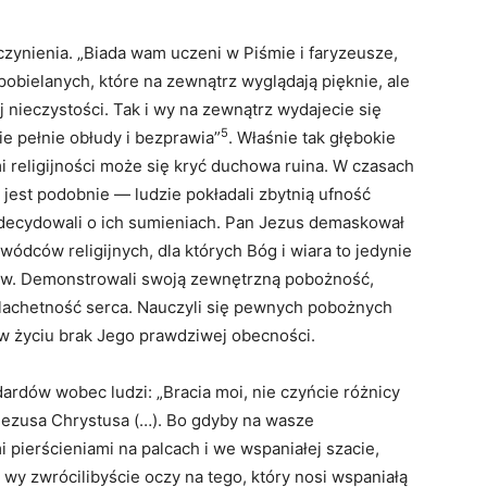
czynienia. „Biada wam uczeni w Piśmie i faryzeusze,
pobielanych, które na zewnątrz wyglądają pięknie, ale
j nieczystości. Tak i wy na zewnątrz wydajecie się
5
ie pełnie obłudy i bezprawia”
. Właśnie tak głębokie
 religijności może się kryć duchowa ruina. W czasach
est podobnie — ludzie pokładali zbytnią ufność
y decydowali o ich sumieniach. Pan Jezus demaskował
ódców religijnych, dla których Bóg i wiara to jedynie
lów. Demonstrowali swoją zewnętrzną pobożność,
zlachetność serca. Nauczyli się pewnych pobożnych
 w życiu brak Jego prawdziwej obecności.
dardów wobec ludzi: „Bracia moi, nie czyńcie różnicy
ezusa Chrystusa (…). Bo gdyby na wasze
 pierścieniami na palcach i we wspaniałej szacie,
 wy zwrócilibyście oczy na tego, który nosi wspaniałą