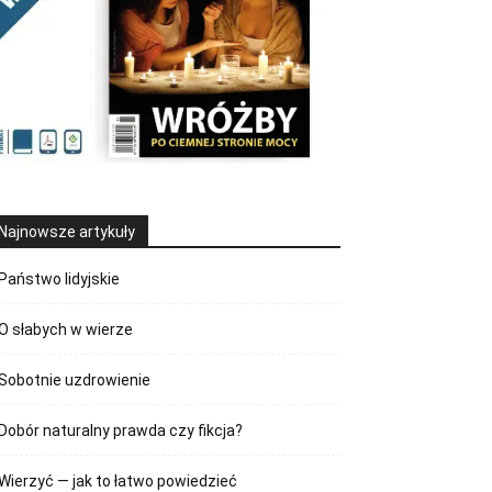
Najnowsze artykuły
Państwo lidyjskie
O słabych w wierze
Sobotnie uzdrowienie
Dobór naturalny prawda czy fikcja?
Wierzyć — jak to łatwo powiedzieć