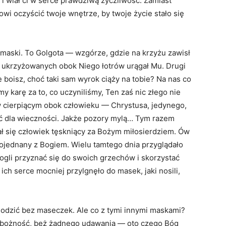
 i wlał ci w serce prawdziwą życzliwość. Zamiast
wi oczyścić twoje wnętrze, by twoje życie stało się
e maski. To Golgota — wzgórze, gdzie na krzyżu zawisł
 ukrzyżowanych obok Niego łotrów urągał Mu. Drugi
e boisz, choć taki sam wyrok ciąży na tobie? Na nas co
 karę za to, co uczyniliśmy, Ten zaś nic złego nie
 w cierpiącym obok człowieku — Chrystusa, jedynego,
ć dla wieczności. Jakże pozory mylą… Tym razem
ł się człowiek tęskniący za Bożym miłosierdziem. Ów
pojednany z Bogiem. Wielu tamtego dnia przyglądało
gli przyznać się do swoich grzechów i skorzystać
ich serce mocniej przylgnęło do masek, jaki nosili,
odzić bez maseczek. Ale co z tymi innymi maskami?
obożność, beż żadnego udawania — oto czego Bóg