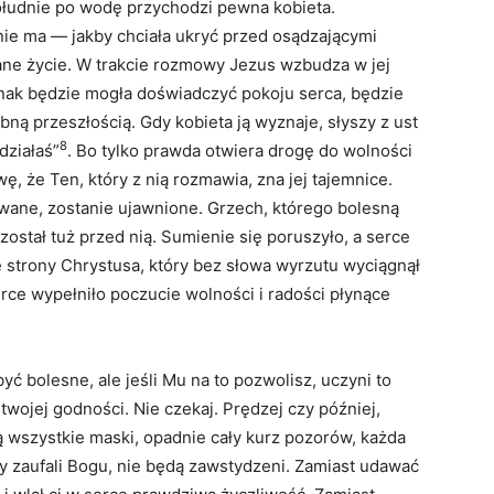
ołudnie po wodę przychodzi pewna kobieta.
nie ma — jakby chciała ukryć przed osądzającymi
ane życie. W trakcie rozmowy Jezus wzbudza w jej
dnak będzie mogła doświadczyć pokoju serca, będzie
ną przeszłością. Gdy kobieta ją wyznaje, słyszy z ust
8
działaś”
. Bo tylko prawda otwiera drogę do wolności
ę, że Ten, który z nią rozmawia, zna jej tajemnice.
rywane, zostanie ujawnione. Grzech, którego bolesną
ostał tuż przed nią. Sumienie się poruszyło, a serce
e strony Chrystusa, który bez słowa wyrzutu wyciągnął
serce wypełniło poczucie wolności i radości płynące
ć bolesne, ale jeśli Mu na to pozwolisz, uczyni to
 twojej godności. Nie czekaj. Prędzej czy później,
wszystkie maski, opadnie cały kurz pozorów, każda
rzy zaufali Bogu, nie będą zawstydzeni. Zamiast udawać