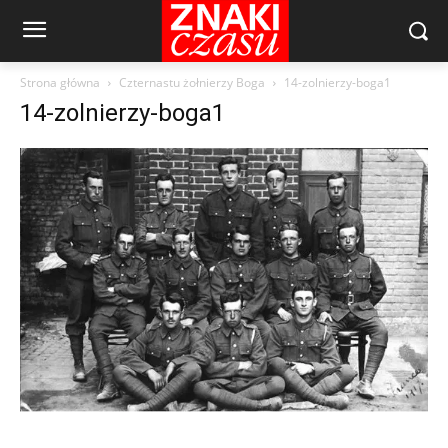
Strona główna
Czternastu żołnierzy Boga
14-zolnierzy-boga1
14-zolnierzy-boga1