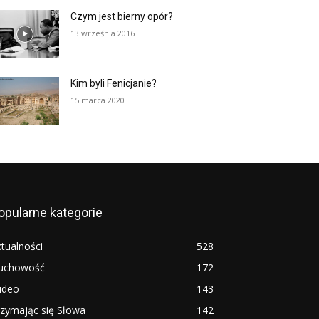
Czym jest bierny opór?
13 września 2016
Kim byli Fenicjanie?
15 marca 2020
opularne kategorie
tualności
528
uchowość
172
ideo
143
rzymając się Słowa
142