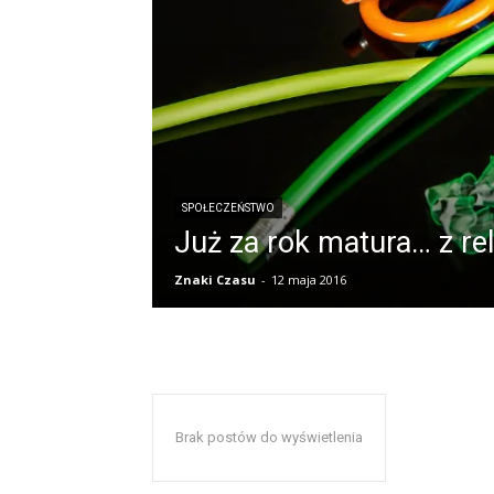
SPOŁECZEŃSTWO
Już za rok matura… z reli
Znaki Czasu
-
12 maja 2016
Brak postów do wyświetlenia