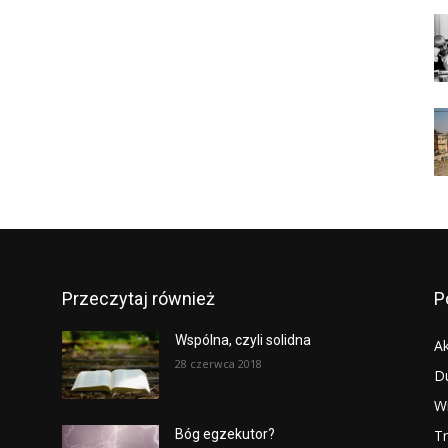
Przeczytaj również
P
Wspólna, czyli solidna
Ak
28 czerwca 2018
D
W
T
Bóg egzekutor?