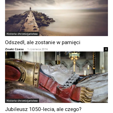
Historia chrześcijaństwa
Odszedł, ale zostanie w pamięci
Znaki Czasu
-
1 czerwca 2016
0
Historia chrześcijaństwa
Jubileusz 1050-lecia, ale czego?