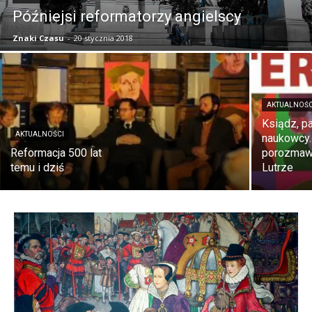
Późniejsi reformatorzy angielscy
Znaki Czasu
-
20 stycznia 2018
AKTUALNOŚC
Ksiądz, pa
AKTUALNOŚCI
naukowcy
Reformacja 500 lat
porozmawi
temu i dziś
Lutrze