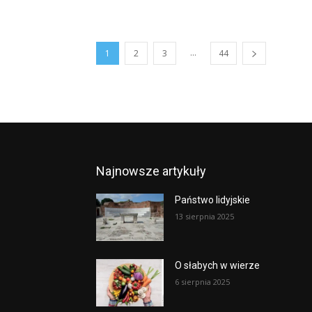
...
1
2
3
44
Najnowsze artykuły
Państwo lidyjskie
13 sierpnia 2025
O słabych w wierze
6 sierpnia 2025