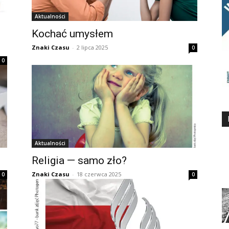
Aktualności
Kochać umysłem
Znaki Czasu
-
2 lipca 2025
0
0
Aktualności
Religia — samo zło?
Znaki Czasu
-
18 czerwca 2025
0
0