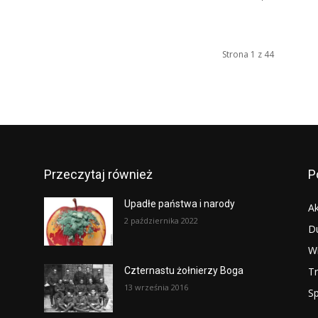
Strona 1 z 44
Przeczytaj również
P
Upadłe państwa i narody
Ak
2 października 2022
D
W
T
Czternastu żołnierzy Boga
13 września 2016
S