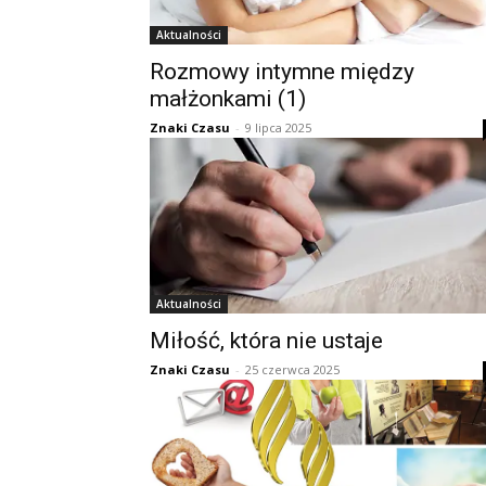
Aktualności
Rozmowy intymne między
małżonkami (1)
Znaki Czasu
-
9 lipca 2025
Aktualności
Miłość, która nie ustaje
Znaki Czasu
-
25 czerwca 2025