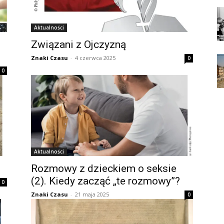
Aktualności
Związani z Ojczyzną
Znaki Czasu
-
4 czerwca 2025
0
0
Aktualności
Rozmowy z dzieckiem o seksie
(2). Kiedy zacząć „te rozmowy”?
0
Znaki Czasu
-
21 maja 2025
0