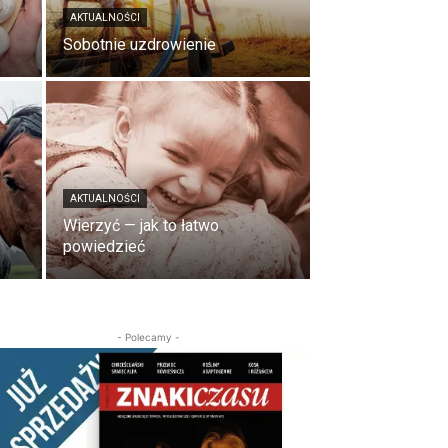
AKTUALNOŚCI
Sobotnie uzdrowienie
AKTUALNOŚCI
Wierzyć — jak to łatwo
powiedzieć
- Polecamy -