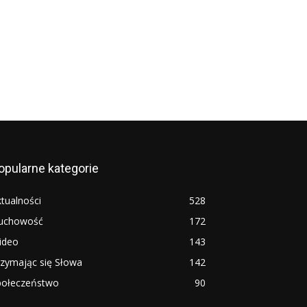
opularne kategorie
tualności
528
uchowość
172
ideo
143
rzymając się Słowa
142
połeczeństwo
90