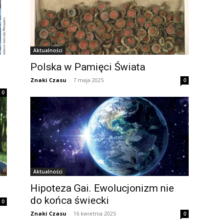
Aktualności
Polska w Pamięci Świata
Znaki Czasu
-
7 maja 2025
0
0
Aktualności
Hipoteza Gai. Ewolucjonizm nie
do końca świecki
0
Znaki Czasu
-
16 kwietnia 2025
0