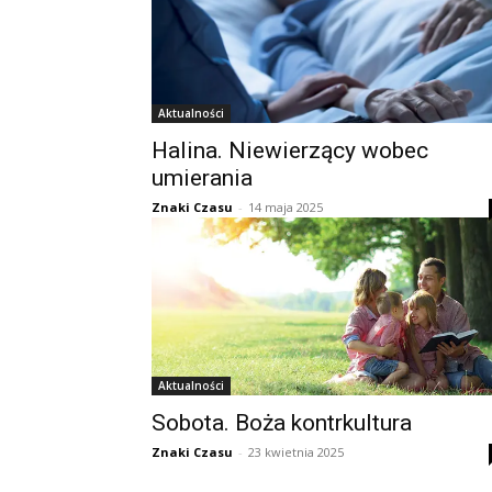
Aktualności
Halina. Niewierzący wobec
umierania
Znaki Czasu
-
14 maja 2025
Aktualności
Sobota. Boża kontrkultura
Znaki Czasu
-
23 kwietnia 2025