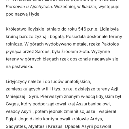
Persowie u Ajschylosa
. Wcześniej, w
Iliadzie
, występuje
pod nazwą Hyde.
Królestwo lidyjskie istniało do roku 546 p.n.e. Lidia była
krainą bardzo żyzną i bogatą. Posiadała doskonałe tereny
rolnicze. W górach wydobywano metale, rzeka Paktolos
płynąca przez Sardes, była źródłem złota. Wyżynne
tereny w górnych biegach rzek doskonale nadawały się
na pastwiska.
Lidyjczycy należeli do ludów anatolijskich,
zamieszkujących w II i I tys. p.n.e. dzisiejsze tereny Azji
Mniejszej i Syrii. Pierwszym znanym władcą lidyjskim był
Gyges, który podporządkował kraj Aszurbanipalowi,
władcy Asyrii, potem jednak zmienił sojusze i wspierał
Egipt. Jego dzieło kontynuowali królowie Ardys,
Sadyattes, Alyattes i Krezus. Upadek Asyrii pozwolił