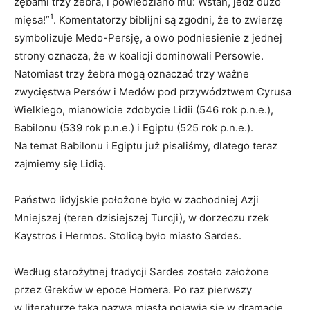
zębami trzy żebra, i powiedziano mu: Wstań, jedz dużo
1
mięsa!”
. Komentatorzy biblijni są zgodni, że to zwierzę
symbolizuje Medo-Persję, a owo podniesienie z jednej
strony oznacza, że w koalicji dominowali Persowie.
Natomiast trzy żebra mogą oznaczać trzy ważne
zwycięstwa Persów i Medów pod przywództwem Cyrusa
Wielkiego, mianowicie zdobycie Lidii (546 rok p.n.e.),
Babilonu (539 rok p.n.e.) i Egiptu (525 rok p.n.e.).
Na temat Babilonu i Egiptu już pisaliśmy, dlatego teraz
zajmiemy się Lidią.
Państwo lidyjskie położone było w zachodniej Azji
Mniejszej (teren dzisiejszej Turcji), w dorzeczu rzek
Kaystros i Hermos. Stolicą było miasto Sardes.
Według starożytnej tradycji Sardes zostało założone
przez Greków w epoce Homera. Po raz pierwszy
w literaturze taka nazwa miasta pojawia się w dramacie