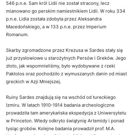
546 p.n.e. Sam król Lidii nie został stracony, lecz
mianowano go perskim namiestnikiem Lidii. W roku 334
p.n.e. Lidia została zdobyta przez Aleksandra
Macedońskiego, a w 133 p.n.e. przez Imperium
Romanum.
Skarby zgromadzone przez Krezusa w Sardes stały się
już przysłowiowe u starożytnych Persów i Greków. Jego
złoto, jak wspomnieliśmy, było wydobywane z rzeki
Paktolos oraz pochodziło z wymuszanych danin od miast
greckich w Azji Mniejszej.
Ruiny Sardes znajdują się na wschód od tureckiego
Izmiru. W latach 1910-1914 badania archeologiczne
prowadziła tam amerykańska ekspedycja z Uniwersytetu
w Princeton. Wtedy odkryto świątynię Artemidy i ponad
tysiąc grobów. Kolejne badania prowadził prof. M.A.