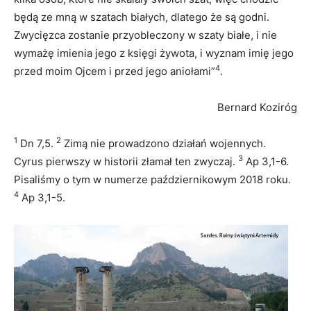
będą ze mną w szatach białych, dlatego że są godni.
Zwycięzca zostanie przyobleczony w szaty białe, i nie
wymażę imienia jego z księgi żywota, i wyznam imię jego
4
przed moim Ojcem i przed jego aniołami”
.
Bernard Koziróg
1
2
Dn 7,5.
Zimą nie prowadzono działań wojennych.
3
Cyrus pierwszy w historii złamał ten zwyczaj.
Ap 3,1-6.
Pisaliśmy o tym w numerze październikowym 2018 roku.
4
Ap 3,1-5.