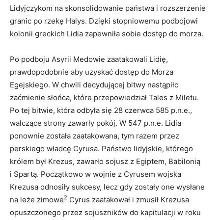
Lidyjczykom na skonsolidowanie państwa i rozszerzenie
granic po rzekę Halys. Dzięki stopniowemu podbojowi
kolonii greckich Lidia zapewniła sobie dostęp do morza.
Po podboju Asyrii Medowie zaatakowali Lidię,
prawdopodobnie aby uzyskać dostęp do Morza
Egejskiego. W chwili decydującej bitwy nastąpiło
zaćmienie słońca, które przepowiedział Tales z Miletu.
Po tej bitwie, która odbyła się 28 czerwca 585 p.n.e.,
walczące strony zawarły pokój. W 547 p.n.e. Lidia
ponownie została zaatakowana, tym razem przez
perskiego władcę Cyrusa. Państwo lidyjskie, którego
królem był Krezus, zawarło sojusz z Egiptem, Babilonią
i Spartą. Początkowo w wojnie z Cyrusem wojska
Krezusa odnosiły sukcesy, lecz gdy zostały one wysłane
2
na leże zimowe
Cyrus zaatakował i zmusił Krezusa
opuszczonego przez sojuszników do kapitulacji w roku