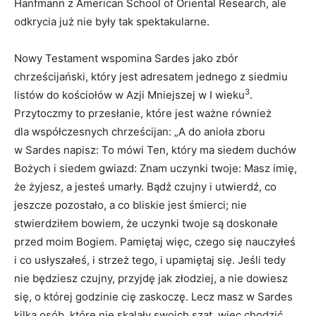
Hanfmann z American School of Oriental Research, ale
odkrycia już nie były tak spektakularne.
Nowy Testament wspomina Sardes jako zbór
chrześcijański, który jest adresatem jednego z siedmiu
3
listów do kościołów w Azji Mniejszej w I wieku
.
Przytoczmy to przesłanie, które jest ważne również
dla współczesnych chrześcijan: „A do anioła zboru
w Sardes napisz: To mówi Ten, który ma siedem duchów
Bożych i siedem gwiazd: Znam uczynki twoje: Masz imię,
że żyjesz, a jesteś umarły. Bądź czujny i utwierdź, co
jeszcze pozostało, a co bliskie jest śmierci; nie
stwierdziłem bowiem, że uczynki twoje są doskonałe
przed moim Bogiem. Pamiętaj więc, czego się nauczyłeś
i co usłyszałeś, i strzeż tego, i upamiętaj się. Jeśli tedy
nie będziesz czujny, przyjdę jak złodziej, a nie dowiesz
się, o której godzinie cię zaskoczę. Lecz masz w Sardes
kilka osób, które nie skalały swoich szat, więc chodzić