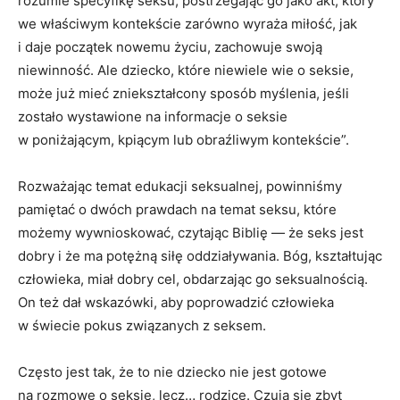
rozumie specyfikę seksu, postrzegając go jako akt, który
we właściwym kontekście zarówno wyraża miłość, jak
i daje początek nowemu życiu, zachowuje swoją
niewinność. Ale dziecko, które niewiele wie o seksie,
może już mieć zniekształcony sposób myślenia, jeśli
zostało wystawione na informacje o seksie
w poniżającym, kpiącym lub obraźliwym kontekście”.
Rozważając temat edukacji seksualnej, powinniśmy
pamiętać o dwóch prawdach na temat seksu, które
możemy wywnioskować, czytając Biblię — że seks jest
dobry i że ma potężną siłę oddziaływania. Bóg, kształtując
człowieka, miał dobry cel, obdarzając go seksualnością.
On też dał wskazówki, aby poprowadzić człowieka
w świecie pokus związanych z seksem.
Często jest tak, że to nie dziecko nie jest gotowe
na rozmowę o seksie, lecz… rodzice. Czują się zbyt