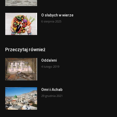
O słabych w wierze
6 sierpnia 2025
Przeczytaj również
Oddaleni
4 lutego 2019
Omri i Achab
29 grudnia 2021