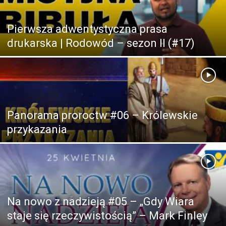
Pierwsza adwentystyczna prasa
drukarska | Rodowód – sezon II (#17)
Panorama proroctw #06 – Królewskie
przykazania
Na nowo z nadzieją #05 – „Gdy Wiara
staje się rzeczywistością” – Mark Finley