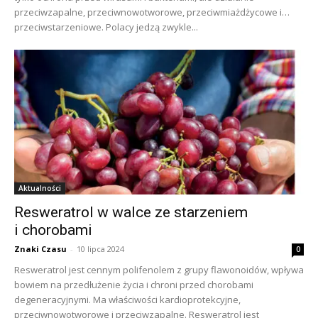
przeciwzapalne, przeciwnowotworowe, przeciwmiażdżycowe i…
przeciwstarzeniowe. Polacy jedzą zwykle...
Aktualności
Resweratrol w walce ze starzeniem
i chorobami
Znaki Czasu
-
10 lipca 2024
0
Resweratrol jest cennym polifenolem z grupy flawonoidów, wpływa
bowiem na przedłużenie życia i chroni przed chorobami
degeneracyjnymi. Ma właściwości kardioprotekcyjne,
przeciwnowotworowe i przeciwzapalne. Resweratrol jest