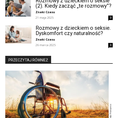
Rozmowy z dzieckiem o seksie
(2). Kiedy zacząć „te rozmowy”?
Znaki Czasu
21 maja 2025
0
Rozmowy z dzieckiem o seksie.
Dyskomfort czy naturalność?
Znaki Czasu
26 marca 2025
0
PRZECZYTAJ RÓWNIEŻ