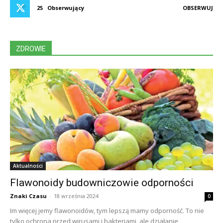
25
Obserwujący
OBSERWUJ
ZDROWIE
Aktualności
Flawonoidy budowniczowie odporności
Znaki Czasu
-
18 września 2024
0
Im więcej jemy flawonoidów, tym lepszą mamy odporność. To nie
tylko ochrona przed wirusami i bakteriami, ale działanie