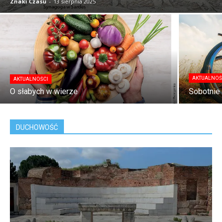
Znaki Czasu
-
13 sierpnia 2025
AKTUALNOŚ
AKTUALNOŚCI
O słabych w wierze
Sobotnie
DUCHOWOŚĆ