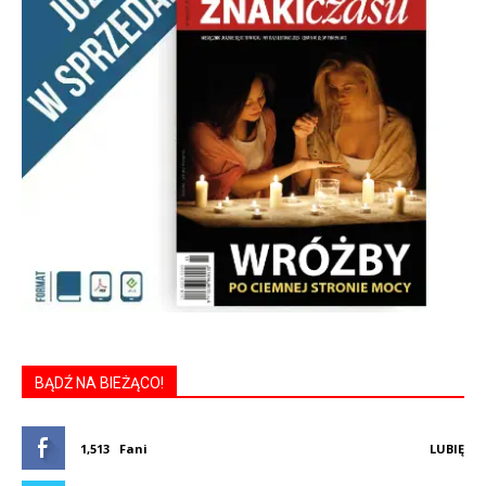
BĄDŹ NA BIEŻĄCO!
1,513
Fani
LUBIĘ