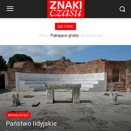
NA TOPIE
Wspomnienia policyjnego emeryta
AKTUALNOŚCI
Państwo lidyjskie