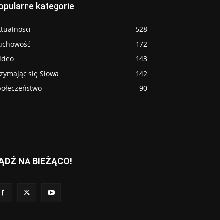
opularne kategorie
tualności
528
uchowość
172
ideo
143
rzymając się Słowa
142
połeczeństwo
90
ĄDŹ NA BIEŻĄCO!