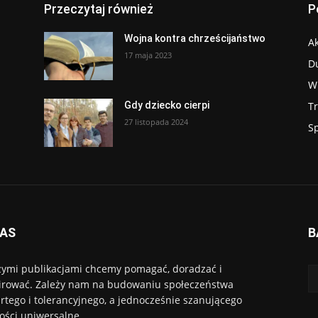
Przeczytaj również
P
Wojna kontra chrześcijaństwo
Ak
17 maja 2023
D
W
T
Gdy dziecko cierpi
27 listopada 2024
S
NAS
B
ymi publikacjami chcemy pomagać, doradzać i
irować. Zależy nam na budowaniu społeczeństwa
rtego i tolerancyjnego, a jednocześnie szanującego
ości uniwersalne.