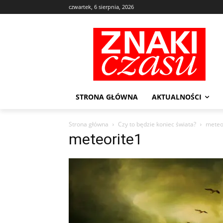
czwartek, 6 sierpnia, 2026
STRONA GŁÓWNA
AKTUALNOŚCI
Strona główna
Czy to będzie koniec świata?
meteo
meteorite1