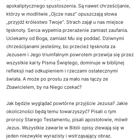
apokaliptycznego spustoszenia. Są nawet chrześcijanie,
którzy w modlitwie „Ojcze nasz” opuszczają słowa
„przyjdź królestwo Twoje”. Strach zajął u nas miejsce
tęsknoty. Serca wypełnia przerażenie zamiast zaufania.
Uciekamy od Boga, zamiast Mu się poddać. Dziwnymi
chrześcijanami jesteśmy, bo przecież tęsknota za
Jezusem i Jego triumfalnym powrotem przewija się przez
wszystkie karty Pisma Świętego, dominuje w biblijnej
refleksji nad odkupieniem i rzeczami ostatecznymi
świata. A może po prostu za mało nas łączy ze
Zbawicielem, by na Niego czekać?
Jak będzie wyglądać powtórne przyjście Jezusa? Jakie
okoliczności będą temu towarzyszyć? Pisali o tym
prorocy Starego Testamentu, pisali apostołowie, mówił
Jezus. Wszystkie zawarte w Biblii opisy zlewają się w
jeden niezwykle wyrazisty i wstrząsający obraz.