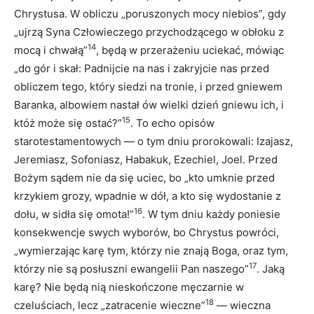
Chrystusa. W obliczu „poruszonych mocy niebios”, gdy
„ujrzą Syna Człowieczego przychodzącego w obłoku z
14
mocą i chwałą”
, będą w przerażeniu uciekać, mówiąc
„do gór i skał: Padnijcie na nas i zakryjcie nas przed
obliczem tego, który siedzi na tronie, i przed gniewem
Baranka, albowiem nastał ów wielki dzień gniewu ich, i
15
któż może się ostać?”
. To echo opisów
starotestamentowych ― o tym dniu prorokowali: Izajasz,
Jeremiasz, Sofoniasz, Habakuk, Ezechiel, Joel. Przed
Bożym sądem nie da się uciec, bo „kto umknie przed
krzykiem grozy, wpadnie w dół, a kto się wydostanie z
16
dołu, w sidła się omota!”
. W tym dniu każdy poniesie
konsekwencje swych wyborów, bo Chrystus powróci,
„wymierzając karę tym, którzy nie znają Boga, oraz tym,
17
którzy nie są posłuszni ewangelii Pan naszego”
. Jaką
karę? Nie będą nią nieskończone męczarnie w
18
czeluściach, lecz „zatracenie wieczne”
― wieczna