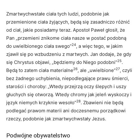
Zmartwychwstałe ciała tych ludzi, podobnie jak
przemienione ciała żyjących, będą się zasadniczo różnić
od ciał, jakie posiadamy teraz. Apostoł Paweł głosił, że
Pan „przemieni znikome ciała nasze w postać podobną
24
do uwielbionego ciała swego”
, a więc tego, w jakim
zjawił się po wzbudzeniu z martwych. Jan dodaje, że gdy
25
się Chrystus objawi, „będziemy do Niego podobni”
.
26
27
Będą to zatem ciała materialne
, ale „uwielbione”
, czyli
bez żadnego uchybienia, niepodlegające prawu śmierci,
starości i choroby: „Wtedy przejrzą oczy ślepych i uszy
głuchych się otworzą. Wtedy chromy jak jeleń wyskoczy i
28
język niemych krzyknie wesoło”
. Zbawieni nie będą
podlegać prawom materii ani doczesnemu porządkowi
rzeczy, podobnie jak zmartwychwstały Jezus.
Podwójne obywatelstwo