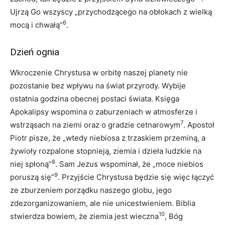
Ujrzą Go wszyscy „przychodzącego na obłokach z wielką
6
mocą i chwałą”
.
Dzień ognia
Wkroczenie Chrystusa w orbitę naszej planety nie
pozostanie bez wpływu na świat przyrody. Wybije
ostatnia godzina obecnej postaci świata. Księga
Apokalipsy wspomina o zaburzeniach w atmosferze i
7
wstrząsach na ziemi oraz o gradzie cetnarowym
. Apostoł
Piotr pisze, że „wtedy niebiosa z trzaskiem przeminą, a
żywioły rozpalone stopnieją, ziemia i dzieła ludzkie na
8
niej spłoną”
. Sam Jezus wspominał, że „moce niebios
9
poruszą się”
. Przyjście Chrystusa będzie się więc łączyć
ze zburzeniem porządku naszego globu, jego
zdezorganizowaniem, ale nie unicestwieniem. Biblia
10
stwierdza bowiem, że ziemia jest wieczna
, Bóg