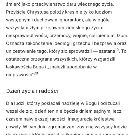
śmierć jako przeciwieństwo daru wiecznego życia.
Przyjście Chrystusa położy kres nie tylko ludziom
występnym i duchowym ignorantom, ale w ogóle
wszystkim złym przejawom ziemskiego życia:
niesprawiedliwości, przemocy, wojnie, cierpieniom, łzom.
Oznacza zakończenie ideologii grzechu i bezprawia oraz
19
unicestwienie tego, który zło sprowadził ― szatana
. To
ostateczna przegrana wszystkich, którzy wzgardzili
łaskawością Boga i „znaleźli upodobanie w
20
nieprawości”
.
Dzień życia i radości
Dla ludzi, którzy pokładali nadzieję w Bogu i odrzucali
wszelkie zło, dzień ten nie będzie dniem sądnym, lecz
czasem największej radości, inauguracją królestwa
chwały. W tym dniu zgromadzeni zostaną wszyscy ludzie
dobrej woli, którzy zostali odkupieni, przyjęli zaproszenie