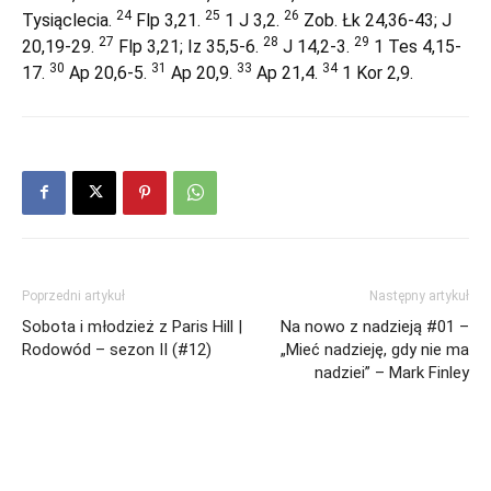
24
25
26
Tysiąclecia.
Flp 3,21.
1 J 3,2.
Zob. Łk 24,36-43; J
27
28
29
20,19-29.
Flp 3,21; Iz 35,5-6.
J 14,2-3.
1 Tes 4,15-
30
31
33
34
17.
Ap 20,6-5.
Ap 20,9.
Ap 21,4.
1 Kor 2,9.
Poprzedni artykuł
Następny artykuł
Sobota i młodzież z Paris Hill |
Na nowo z nadzieją #01 –
Rodowód – sezon II (#12)
„Mieć nadzieję, gdy nie ma
nadziei” – Mark Finley