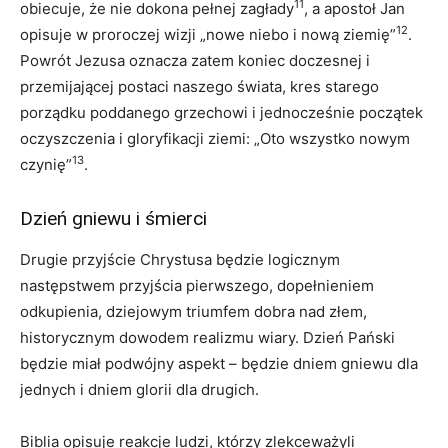
11
obiecuje, że nie dokona pełnej zagłady
, a apostoł Jan
12
opisuje w proroczej wizji „nowe niebo i nową ziemię”
.
Powrót Jezusa oznacza zatem koniec doczesnej i
przemijającej postaci naszego świata, kres starego
porządku poddanego grzechowi i jednocześnie początek
oczyszczenia i gloryfikacji ziemi: „Oto wszystko nowym
13
czynię”
.
Dzień gniewu i śmierci
Drugie przyjście Chrystusa będzie logicznym
następstwem przyjścia pierwszego, dopełnieniem
odkupienia, dziejowym triumfem dobra nad złem,
historycznym dowodem realizmu wiary. Dzień Pański
będzie miał podwójny aspekt – będzie dniem gniewu dla
jednych i dniem glorii dla drugich.
Biblia opisuje reakcje ludzi, którzy zlekceważyli