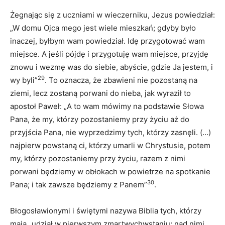
Żegnając się z uczniami w wieczerniku, Jezus powiedział:
„W domu Ojca mego jest wiele mieszkań; gdyby było
inaczej, byłbym wam powiedział. Idę przygotować wam
miejsce. A jeśli pójdę i przygotuję wam miejsce, przyjdę
znowu i wezmę was do siebie, abyście, gdzie Ja jestem, i
29
wy byli”
. To oznacza, że zbawieni nie pozostaną na
ziemi, lecz zostaną porwani do nieba, jak wyraził to
apostoł Paweł: „A to wam mówimy na podstawie Słowa
Pana, że my, którzy pozostaniemy przy życiu aż do
przyjścia Pana, nie wyprzedzimy tych, którzy zasnęli. (…)
najpierw powstaną ci, którzy umarli w Chrystusie, potem
my, którzy pozostaniemy przy życiu, razem z nimi
porwani będziemy w obłokach w powietrze na spotkanie
30
Pana; i tak zawsze będziemy z Panem”
.
Błogosławionymi i świętymi nazywa Biblia tych, którzy
mają „udział w pierwszym zmartwychwstaniu; nad nimi