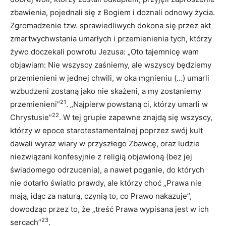
zbawienia, pojednali się z Bogiem i doznali odnowy życia.
Zgromadzenie tzw. sprawiedliwych dokona się przez akt
zmartwychwstania umarłych i przemienienia tych, którzy
żywo doczekali powrotu Jezusa: „Oto tajemnicę wam
objawiam: Nie wszyscy zaśniemy, ale wszyscy będziemy
przemienieni w jednej chwili, w oka mgnieniu (…) umarli
wzbudzeni zostaną jako nie skażeni, a my zostaniemy
21
przemienieni”
. „Najpierw powstaną ci, którzy umarli w
22
Chrystusie”
. W tej grupie zapewne znajdą się wszyscy,
którzy w epoce starotestamentalnej poprzez swój kult
dawali wyraz wiary w przyszłego Zbawcę, oraz ludzie
niezwiązani konfesyjnie z religią objawioną (bez jej
świadomego odrzucenia), a nawet poganie, do których
nie dotarło światło prawdy, ale którzy choć „Prawa nie
mają, idąc za naturą, czynią to, co Prawo nakazuje”,
dowodząc przez to, że „treść Prawa wypisana jest w ich
23
sercach”
.