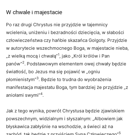
W chwale i majestacie
Po raz drugi Chrystus nie przyjdzie w tajemnicy
wcielenia, uniżeniu i bezradności dziecięcia, w słabości
człowieczeństwa czy hańbie skazańca Golgoty. Przyjdzie
w autorytecie wszechmocnego Boga, w majestacie nieba,
1
„z wielką mocą i chwałą”
, jako „Król królów i Pan
2
panów”
. Podstawowym elementem owej chwały będzie
światłość, bo Jezus ma się pojawić w „ogniu
3
płomienistym”
. Będzie to trudna do wyobrażenia
manifestacja majestatu Boga, tym bardziej że przyjdzie „z
4
aniołami swymi”
.
Jak z tego wynika, powrót Chrystusa będzie zjawiskiem
powszechnym, widzialnym i słyszalnym: „Albowiem jak
błyskawica zabłyśnie na wschodzie, a świeci aż na
5
zachód, tak będzie z przyjściem Syna Człowieczego”
.