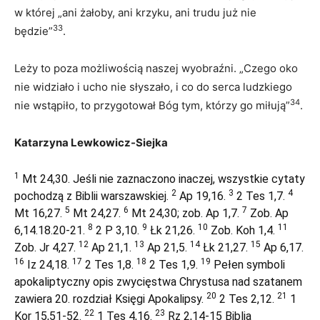
w której „ani żałoby, ani krzyku, ani trudu już nie
33
będzie”
.
Leży to poza możliwością naszej wyobraźni. „Czego oko
nie widziało i ucho nie słyszało, i co do serca ludzkiego
34
nie wstąpiło, to przygotował Bóg tym, którzy go miłują”
.
Katarzyna Lewkowicz-Siejka
1
Mt 24,30. Jeśli nie zaznaczono inaczej, wszystkie cytaty
2
3
4
pochodzą z Biblii warszawskiej.
Ap 19,16.
2 Tes 1,7.
5
6
7
Mt 16,27.
Mt 24,27.
Mt 24,30; zob. Ap 1,7.
Zob. Ap
8
9
10
11
6,14.18.20-21.
2 P 3,10.
Łk 21,26.
Zob. Koh 1,4.
12
13
14
15
Zob. Jr 4,27.
Ap 21,1.
Ap 21,5.
Łk 21,27.
Ap 6,17.
16
17
18
19
Iz 24,18.
2 Tes 1,8.
2 Tes 1,9.
Pełen symboli
apokaliptyczny opis zwycięstwa Chrystusa nad szatanem
20
21
zawiera 20. rozdział Księgi Apokalipsy.
2 Tes 2,12.
1
22
23
Kor 15,51-52.
1 Tes 4,16.
Rz 2,14-15 Biblia