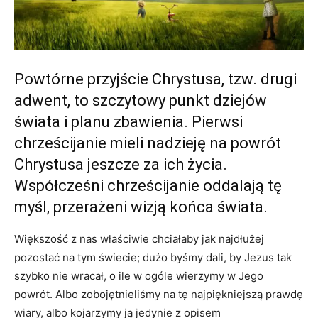
Powtórne przyjście Chrystusa, tzw. drugi
adwent, to szczytowy punkt dziejów
świata i planu zbawienia. Pierwsi
chrześcijanie mieli nadzieję na powrót
Chrystusa jeszcze za ich życia.
Współcześni chrześcijanie oddalają tę
myśl, przerażeni wizją końca świata.
Większość z nas właściwie chciałaby jak najdłużej
pozostać na tym świecie; dużo byśmy dali, by Jezus tak
szybko nie wracał, o ile w ogóle wierzymy w Jego
powrót. Albo zobojętnieliśmy na tę najpiękniejszą prawdę
wiary, albo kojarzymy ją jedynie z opisem