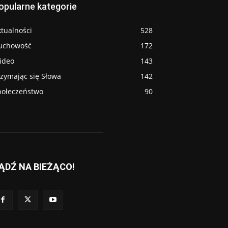
opularne kategorie
tualności
528
uchowość
172
ideo
143
rzymając się Słowa
142
połeczeństwo
90
ĄDŹ NA BIEŻĄCO!