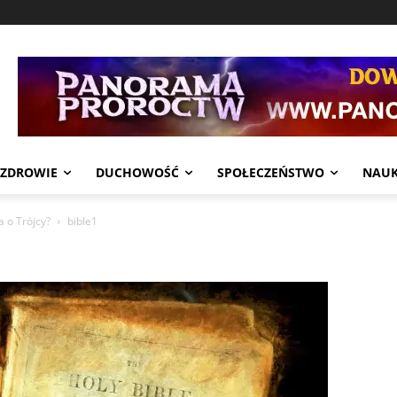
ZDROWIE
DUCHOWOŚĆ
SPOŁECZEŃSTWO
NAU
 o Trójcy?
bible1