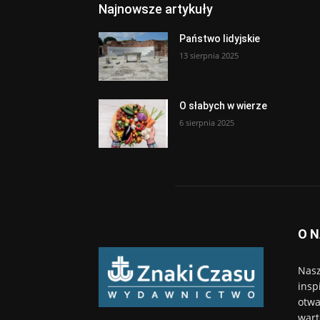
Najnowsze artykuły
Państwo lidyjskie
13 sierpnia 2025
O słabych w wierze
6 sierpnia 2025
O 
Nasz
insp
otwa
wart