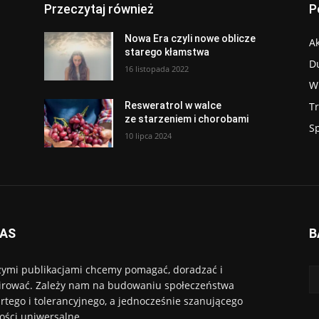
Przeczytaj również
P
Nowa Era czyli nowe oblicze
Ak
starego kłamstwa
D
16 listopada 2022
W
T
Resweratrol w walce
ze starzeniem i chorobami
S
10 lipca 2024
NAS
B
ymi publikacjami chcemy pomagać, doradzać i
irować. Zależy nam na budowaniu społeczeństwa
rtego i tolerancyjnego, a jednocześnie szanującego
ości uniwersalne.