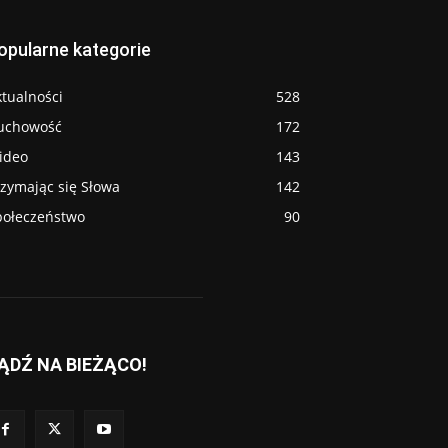
opularne kategorie
tualności
528
uchowość
172
ideo
143
rzymając się Słowa
142
połeczeństwo
90
ĄDŹ NA BIEŻĄCO!