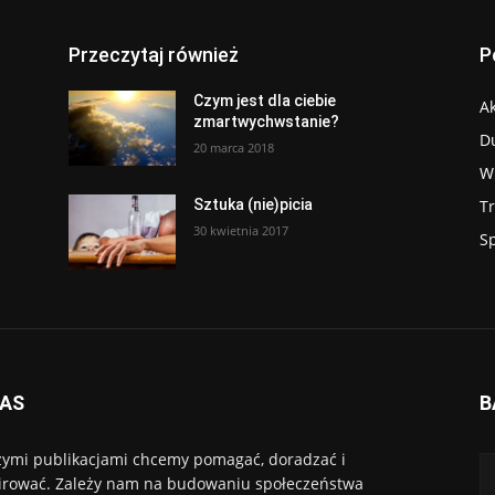
Przeczytaj również
P
Czym jest dla ciebie
Ak
zmartwychwstanie?
D
20 marca 2018
W
T
Sztuka (nie)picia
30 kwietnia 2017
S
NAS
B
ymi publikacjami chcemy pomagać, doradzać i
irować. Zależy nam na budowaniu społeczeństwa