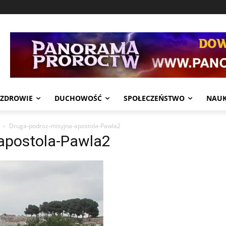
ZDROWIE
DUCHOWOŚĆ
SPOŁECZEŃSTWO
NAU
Druga-podroz-misyjna-apostola-Pawla2
apostola-Pawla2