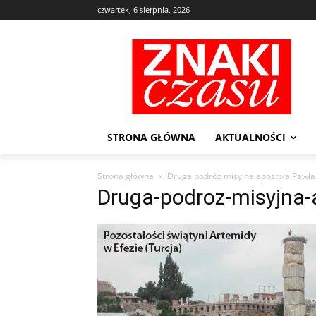
czwartek, 6 sierpnia, 2026
STRONA GŁÓWNA
AKTUALNOŚCI
Strona główna
Druga podróż misyjna apostoła Pawła
Druga-podroz-misyjna-