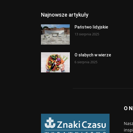
Najnowsze artykuły
Państwo lidyjskie
13 sierpnia 2025
O słabych w wierze
6 sierpnia 2025
O 
Nasz
insp