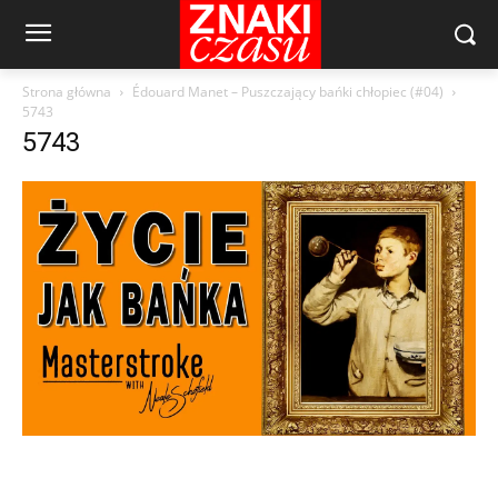
Strona główna
Édouard Manet – Puszczający bańki chłopiec (#04)
5743
5743