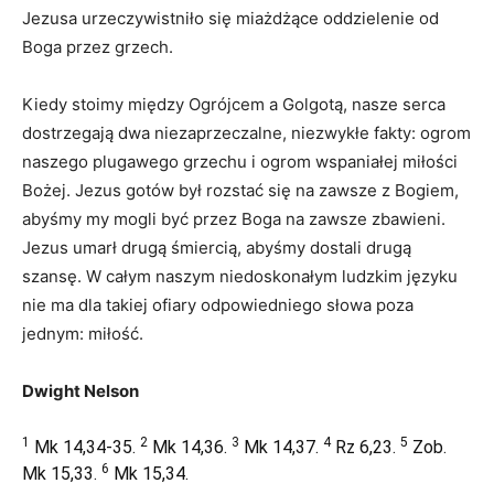
Jezusa urzeczywistniło się miażdżące oddzielenie od
Boga przez grzech.
Kiedy stoimy między Ogrójcem a Golgotą, nasze serca
dostrzegają dwa niezaprzeczalne, niezwykłe fakty: ogrom
naszego plugawego grzechu i ogrom wspaniałej miłości
Bożej. Jezus gotów był rozstać się na zawsze z Bogiem,
abyśmy my mogli być przez Boga na zawsze zbawieni.
Jezus umarł drugą śmiercią, abyśmy dostali drugą
szansę. W całym naszym niedoskonałym ludzkim języku
nie ma dla takiej ofiary odpowiedniego słowa poza
jednym: miłość.
Dwight Nelson
1
2
3
4
5
Mk 14,34-35.
Mk 14,36.
Mk 14,37.
Rz 6,23.
Zob.
6
Mk 15,33.
Mk 15,34.