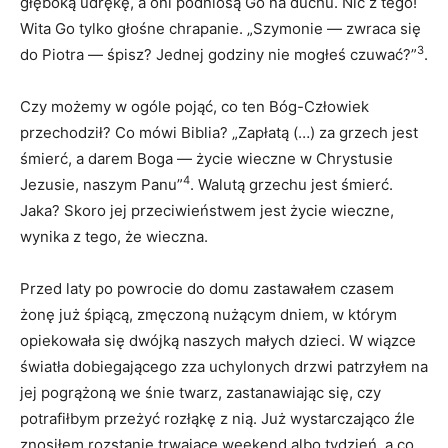
głęboką udrękę, a oni podniosą Go na duchu. Nic z tego!
Wita Go tylko głośne chrapanie. „Szymonie — zwraca się
3
do Piotra — śpisz? Jednej godziny nie mogłeś czuwać?”
.
Czy możemy w ogóle pojąć, co ten Bóg-Człowiek
przechodził? Co mówi Biblia? „Zapłatą (…) za grzech jest
śmierć, a darem Boga — życie wieczne w Chrystusie
4
Jezusie, naszym Panu”
. Walutą grzechu jest śmierć.
Jaka? Skoro jej przeciwieństwem jest życie wieczne,
wynika z tego, że wieczna.
Przed laty po powrocie do domu zastawałem czasem
żonę już śpiącą, zmęczoną nużącym dniem, w którym
opiekowała się dwójką naszych małych dzieci. W wiązce
światła dobiegającego zza uchylonych drzwi patrzyłem na
jej pogrążoną we śnie twarz, zastanawiając się, czy
potrafiłbym przeżyć rozłąkę z nią. Już wystarczająco źle
znosiłem rozstanie trwające weekend albo tydzień, a co