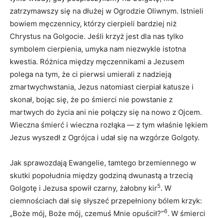
zatrzymawszy się na dłużej w Ogrodzie Oliwnym. Istnieli
bowiem męczennicy, którzy cierpieli bardziej niż
Chrystus na Golgocie. Jeśli krzyż jest dla nas tylko
symbolem cierpienia, umyka nam niezwykle istotna
kwestia. Różnica między męczennikami a Jezusem
polega na tym, że ci pierwsi umierali z nadzieją
zmartwychwstania, Jezus natomiast cierpiał katusze i
skonał, bojąc się, że po śmierci nie powstanie z
martwych do życia ani nie połączy się na nowo z Ojcem.
Wieczna śmierć i wieczna rozłąka — z tym właśnie lękiem
Jezus wyszedł z Ogrójca i udał się na wzgórze Golgoty.
Jak sprawozdają Ewangelie, tamtego brzemiennego w
skutki popołudnia między godziną dwunastą a trzecią
5
Golgotę i Jezusa spowił czarny, żałobny kir
. W
ciemnościach dał się słyszeć przepełniony bólem krzyk:
6
„Boże mój, Boże mój, czemuś Mnie opuścił?”
. W śmierci