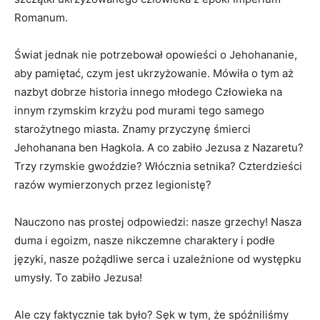
Romanum.
Świat jednak nie potrzebował opowieści o Jehohananie,
aby pamiętać, czym jest ukrzyżowanie. Mówiła o tym aż
nazbyt dobrze historia innego młodego Człowieka na
innym rzymskim krzyżu pod murami tego samego
starożytnego miasta. Znamy przyczynę śmierci
Jehohanana ben Hagkola. A co zabiło Jezusa z Nazaretu?
Trzy rzymskie gwoździe? Włócznia setnika? Czterdzieści
razów wymierzonych przez legionistę?
Nauczono nas prostej odpowiedzi: nasze grzechy! Nasza
duma i egoizm, nasze nikczemne charaktery i podłe
języki, nasze pożądliwe serca i uzależnione od występku
umysły. To zabiło Jezusa!
Ale czy faktycznie tak było? Sęk w tym, że spóźniliśmy