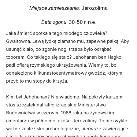
Miejsce zamieszkania
: Jerozolima
Data zgonu
: 30-50 r. n.e.
Jaka śmierć spotkała tego młodego człowieka?
Gwałtowna. Lewą łydkę złamano mu, zapewne pałką. Aby
usunąć ciało, po zgonie nogi trzeba było odrąbać
toporem. Co takiego się stało? Jehohanan ben Hagkol
padł ofiarą rzymskiego ukrzyżowania. Wiemy to, bo
odnaleziono kilkunastocentymetrowy gwóźdź, którym
przybito mu stopy do krzyża.
Kim był Jehohanan? Nie wiadomo. Na pokryty kurzem
stos szczątek natrafiło izraelskie Ministerstwo
Budownictwa w czerwcu 1968 roku na żydowskim
cmentarzu w północnej części Jerozolimy. To niezwykle
ważne znalezisko archeologiczne, pierwsze zawierające
szczątki ukrzyżowanego człowieka z epoki Imperium