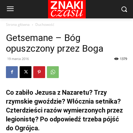
Strona główna
Duchowość
Getsemane – Bóg
opuszczony przez Boga
19 marca 2016
1379
Co zabiło Jezusa z Nazaretu? Trzy
rzymskie gwoździe? Włócznia setnika?
Czterdzieści razów wymierzonych przez
legionistę? Po odpowiedź trzeba pójść
do Ogrójca.