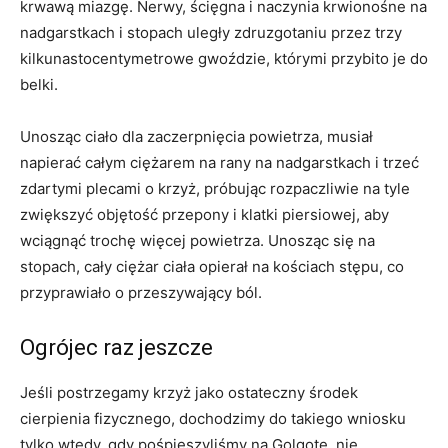
krwawą miazgę. Nerwy, ścięgna i naczynia krwionośne na
nadgarstkach i stopach uległy zdruzgotaniu przez trzy
kilkunastocentymetrowe gwoździe, którymi przybito je do
belki.
Unosząc ciało dla zaczerpnięcia powietrza, musiał
napierać całym ciężarem na rany na nadgarstkach i trzeć
zdartymi plecami o krzyż, próbując rozpaczliwie na tyle
zwiększyć objętość przepony i klatki piersiowej, aby
wciągnąć trochę więcej powietrza. Unosząc się na
stopach, cały ciężar ciała opierał na kościach stępu, co
przyprawiało o przeszywający ból.
Ogrójec raz jeszcze
Jeśli postrzegamy krzyż jako ostateczny środek
cierpienia fizycznego, dochodzimy do takiego wniosku
tylko wtedy, gdy pośpieszyliśmy na Golgotę, nie