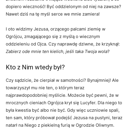
dopiero wieczność! Być oddzielonym od niej na zawsze?
Nawet dziś na tę myśl serce we mnie zamiera!
I oto widzimy Jezusa, orzącego palcami ziemię w
Ogrójcu, zmagającego się z myślą o wiecznym
oddzieleniu od Ojca. Czy naprawdę dziwne, że krzyknął:
Zabierz ode mnie ten kielich, jeśli taka Twoja wola
?
Kto z Nim wtedy był?
Czy sądzicie, że cierpiał w samotności? Bynajmniej! Ale
towarzyszył mu nie ten, o którym teraz
najprawdopodobniej myślicie. Możecie być pewni, że w
mrocznych cieniach Ogrójca krył się Lucyfer. Dla niego to
była kwestia być albo nie być. Gdy więc uczniowie spali,
ten sam, który próbował podejść Jezusa na pustyni, teraz
natarł na Niego z piekielną furią w Ogrodzie Oliwnym.