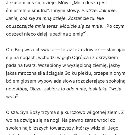
Jezusem coś się dzieje. Mówi: „Moja dusza jest
śmiertelnie smutna”. Innymi słowy:
Piotrze, Jakubie,
Janie, coś się ze mną dzieje. Zostańcie tu. Nie
opuszczajcie mnie teraz. Módlcie się za mnie
. „Po czym
1
odszedł nieco dalej, upadł na ziemię”
.
Oto Bóg wszechświata — teraz też człowiek — słaniając
się na nogach, wchodzi w głąb Ogrójca i z okrzykiem
pada na twarz. Wczepiony w wyziębioną ziemię, jakby
jakaś mroczna siła ściągała Go ku piekłu, przepełnionym
bólem głosem wypowiada słowa rozdzierające spokojną
noc:
Abba, Ojcze, zabierz to ode mnie, jeśli taka Twoja
2
wola
.
Cisza. Syn Boży trzyma się kurczowo wilgotnej ziemi. Z
wolna dźwiga się na nogi. Na pewno zaraz wróci do
swoich najbliższych towarzyszy, którzy widzieli Jego