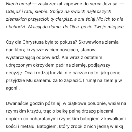
Niech umrą!
— zaskrzeczał zapewne do serca Jezusa. —
Odejdź i ratuj siebie. Spójrz na swoich najlepszych
ziemskich przyjaciół: ty cierpisz, a oni śpią! Nic ich to nie
obchodzi. Wracaj do domu, do Ojca, gdzie Twoje miejsce
.
Czy dla Chrystusa była to pokusa? Skrwawiona ziemia,
nad którą krzyczał w ciemnościach, stanowi
wystarczającą odpowiedź. Ale wraz z ostatnim
udręczonym okrzykiem padł na ziemię, podjąwszy
decyzję. Ocali rodzaj ludzki, nie bacząc na to, jaką cenę
przyjdzie Mu samemu za to zapłacić. I runął na ziemię w
agonii.
Dwanaście godzin później, w piątkowe południe, wisiał na
rzymskim krzyżu, trąc o belkę pełną drzazg plecami
dopiero co poharatanymi rzymskim batogiem z kawałkami
kości i metalu. Batogiem, który zrobił z nich jedną wielką