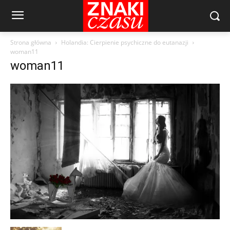
Strona główna
Holandia: Cierpienie psychiczne do eutanazji
woman11
woman11