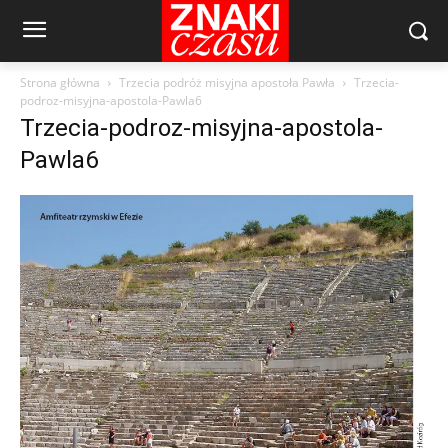
Strona główna
Trzecia podróż misyjna apostoła Pawła
Trzecia-
podroz-misyjna-apostola-Pawla6
Trzecia-podroz-misyjna-apostola-
Pawla6