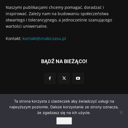
Naszymi publikacjami chcemy pomagać, doradzać i
inspirować. Zależy nam na budowaniu społeczeństwa
otwartego i tolerancyjnego, a jednocześnie szanującego
wartości uniwersalne.
Kontakt:
kontakt@znakiczasu.pl
BĄDŹ NA BIEŻĄCO!
Ta strona korzysta z ciasteczek aby świadczyć usługi na
© Wydawnictwo Znaki Czasu. Wdrożenie:
Go3.pl
najwyższym poziomie. Dalsze korzystanie ze strony oznacza,
że zgadzasz się na ich użycie.
Polityka prywatności
Regulamin dodawania komentarzy
O nas
Zgoda
Kontakt