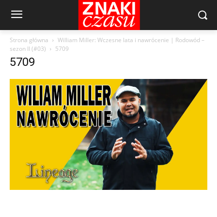
Strona główna
William Miller: Wczesne lata i nawrócenie | Rodowód –
sezon II (#03)
5709
5709