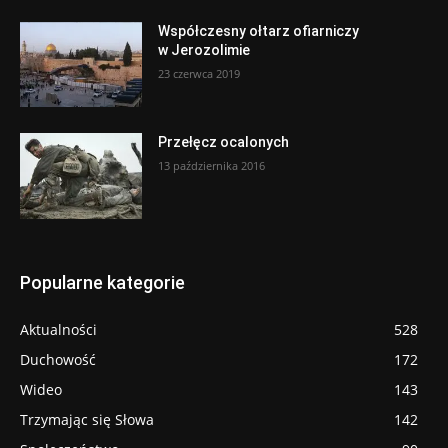
Współczesny ołtarz ofiarniczy
w Jerozolimie
23 czerwca 2019
Przełęcz ocalonych
13 października 2016
Popularne kategorie
Aktualności
528
Duchowość
172
Wideo
143
Trzymając się Słowa
142