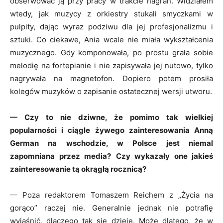
obserwować ją przy pracy w trakcie nagrań. Widziałem
wtedy, jak muzycy z orkiestry stukali smyczkami w
pulpity, dając wyraz podziwu dla jej profesjonalizmu i
sztuki. Co ciekawe, Ania wcale nie miała wykształcenia
muzycznego. Gdy komponowała, po prostu grała sobie
melodię na fortepianie i nie zapisywała jej nutowo, tylko
nagrywała na magnetofon. Dopiero potem prosiła
kolegów muzyków o zapisanie ostatecznej wersji utworu.
— Czy to nie dziwne, że pomimo tak wielkiej
popularności i ciągle żywego zainteresowania Anną
German na wschodzie, w Polsce jest niemal
zapomniana przez media?
Czy wykazały one jakieś
zainteresowanie tą okrągłą rocznicą?
— Poza redaktorem Tomaszem Reichem z „Życia na
gorąco” raczej nie. Generalnie jednak nie potrafię
wyjaśnić, dlaczego tak się dzieje. Może dlatego, że w