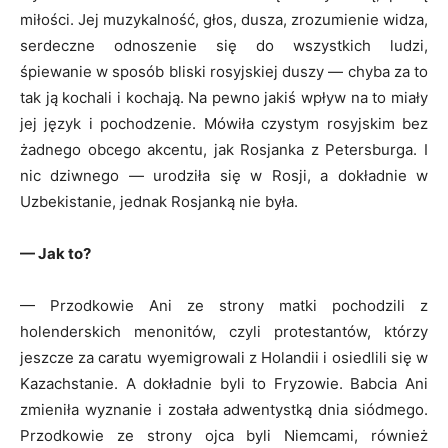
miłości. Jej muzykalność, głos, dusza, zrozumienie widza,
serdeczne odnoszenie się do wszystkich ludzi,
śpiewanie w sposób bliski rosyjskiej duszy — chyba za to
tak ją kochali i kochają. Na pewno jakiś wpływ na to miały
jej język i pochodzenie. Mówiła czystym rosyjskim bez
żadnego obcego akcentu, jak Rosjanka z Petersburga. I
nic dziwnego — urodziła się w Rosji, a dokładnie w
Uzbekistanie, jednak Rosjanką nie była.
— Jak to?
— Przodkowie Ani ze strony matki pochodzili z
holenderskich menonitów, czyli protestantów, którzy
jeszcze za caratu wyemigrowali z Holandii i osiedlili się w
Kazachstanie. A dokładnie byli to Fryzowie. Babcia Ani
zmieniła wyznanie i została adwentystką dnia siódmego.
Przodkowie ze strony ojca byli Niemcami, również