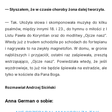
— Słyszałem, że w czasie choroby żona dalej tworzyła.
— Tak. Ułożyła słowa i skomponowała muzykę do kilku
psalmów, między innymi 18. i 23., do hymnu o miłości z I
Listu Pawła do Koryntian oraz do modlitwy „Ojcze nasz”.
Wtedy już z trudem schodziła po schodach do fortepianu
i nagrywała to na zwykły magnetofon. W domu, w gronie
najbliższych i przyjaciół, ostatni raz zaśpiewała, zresztą
wstrząsająco, „Ojcze nasz”. Powiedziała wtedy, że jeśli
wyzdrowieje, to już nie będzie śpiewała na estradzie, ale
tylko w kościele dla Pana Boga.
Rozmawiał Andrzej Siciński
Anna German o sobie: