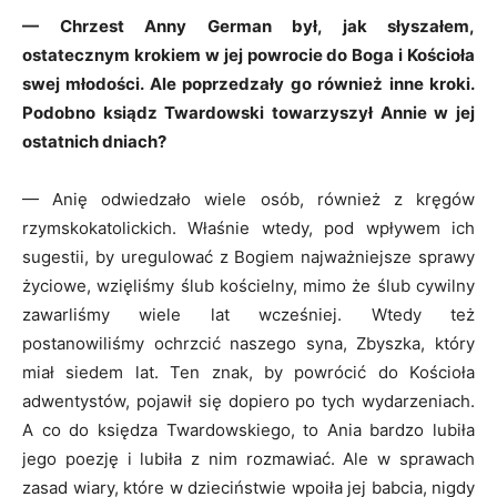
— Chrzest Anny German był, jak słyszałem,
ostatecznym krokiem w jej powrocie do Boga i Kościoła
swej młodości. Ale poprzedzały go również inne kroki.
Podobno ksiądz Twardowski towarzyszył Annie w jej
ostatnich dniach?
— Anię odwiedzało wiele osób, również z kręgów
rzymskokatolickich. Właśnie wtedy, pod wpływem ich
sugestii, by uregulować z Bogiem najważniejsze sprawy
życiowe, wzięliśmy ślub kościelny, mimo że ślub cywilny
zawarliśmy wiele lat wcześniej. Wtedy też
postanowiliśmy ochrzcić naszego syna, Zbyszka, który
miał siedem lat. Ten znak, by powrócić do Kościoła
adwentystów, pojawił się dopiero po tych wydarzeniach.
A co do księdza Twardowskiego, to Ania bardzo lubiła
jego poezję i lubiła z nim rozmawiać. Ale w sprawach
zasad wiary, które w dzieciństwie wpoiła jej babcia, nigdy