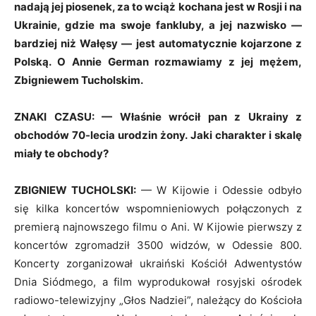
nadają jej piosenek, za to wciąż kochana jest w Rosji i na
Ukrainie, gdzie ma swoje fankluby, a jej nazwisko —
bardziej niż Wałęsy — jest automatycznie kojarzone z
Polską. O Annie German rozmawiamy z jej mężem,
Zbigniewem Tucholskim.
ZNAKI CZASU: — Właśnie wrócił pan z Ukrainy z
obchodów 70-lecia urodzin żony. Jaki charakter i skalę
miały te obchody?
ZBIGNIEW TUCHOLSKI:
— W Kijowie i Odessie odbyło
się kilka koncertów wspomnieniowych połączonych z
premierą najnowszego filmu o Ani. W Kijowie pierwszy z
koncertów zgromadził 3500 widzów, w Odessie 800.
Koncerty zorganizował ukraiński Kościół Adwentystów
Dnia Siódmego, a film wyprodukował rosyjski ośrodek
radiowo-telewizyjny „Głos Nadziei”, należący do Kościoła