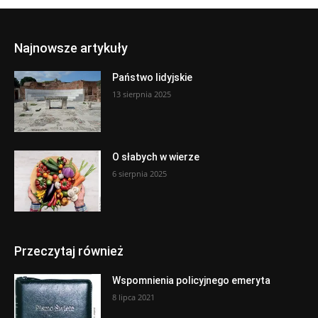
Najnowsze artykuły
Państwo lidyjskie
13 sierpnia 2025
O słabych w wierze
6 sierpnia 2025
Przeczytaj również
Wspomnienia policyjnego emeryta
8 lipca 2021