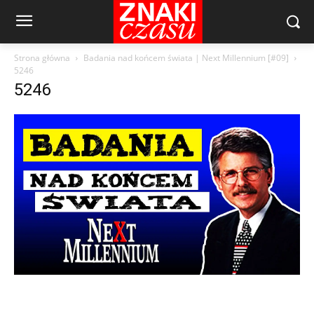
Strona główna
Badania nad końcem świata | Next Millennium [#09]
5246
5246