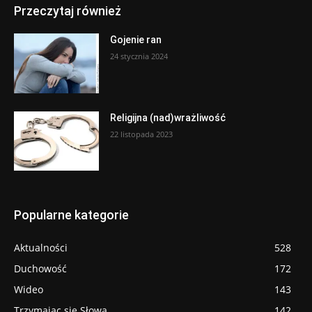
Przeczytaj również
Gojenie ran
24 stycznia 2024
Religijna (nad)wrażliwość
22 listopada 2023
Popularne kategorie
Aktualności
528
Duchowość
172
Wideo
143
Trzymając się Słowa
142