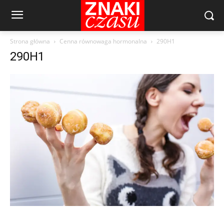
Strona główna
Cenna równowaga hormonalna
290H1
290H1