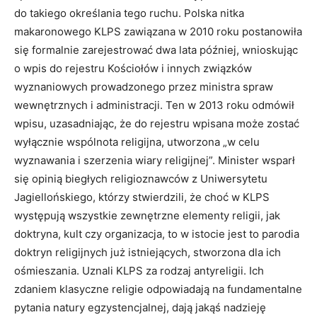
do takiego określania tego ruchu. Polska nitka
makaronowego KLPS zawiązana w 2010 roku postanowiła
się formalnie zarejestrować dwa lata później, wnioskując
o wpis do rejestru Kościołów i innych związków
wyznaniowych prowadzonego przez ministra spraw
wewnętrznych i administracji. Ten w 2013 roku odmówił
wpisu, uzasadniając, że do rejestru wpisana może zostać
wyłącznie wspólnota religijna, utworzona „w celu
wyznawania i szerzenia wiary religijnej”. Minister wsparł
się opinią biegłych religioznawców z Uniwersytetu
Jagiellońskiego, którzy stwierdzili, że choć w KLPS
występują wszystkie zewnętrzne elementy religii, jak
doktryna, kult czy organizacja, to w istocie jest to parodia
doktryn religijnych już istniejących, stworzona dla ich
ośmieszania. Uznali KLPS za rodzaj antyreligii. Ich
zdaniem klasyczne religie odpowiadają na fundamentalne
pytania natury egzystencjalnej, dają jakąś nadzieję