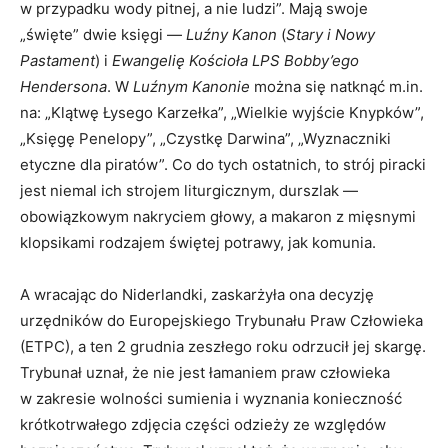
w przypadku wody pitnej, a nie ludzi”. Mają swoje
„święte” dwie księgi —
Luźny Kanon
(
Stary i Nowy
Pastament
) i
Ewangelię Kościoła LPS Bobby’ego
Hendersona
. W
Luźnym Kanonie
można się natknąć m.in.
na: „Klątwę Łysego Karzełka”, „Wielkie wyjście Knypków”,
„Księgę Penelopy”, „Czystkę Darwina”, „Wyznaczniki
etyczne dla piratów”. Co do tych ostatnich, to strój piracki
jest niemal ich strojem liturgicznym, durszlak —
obowiązkowym nakryciem głowy, a makaron z mięsnymi
klopsikami rodzajem świętej potrawy, jak komunia.
A wracając do Niderlandki, zaskarżyła ona decyzję
urzędników do Europejskiego Trybunału Praw Człowieka
(ETPC), a ten 2 grudnia zeszłego roku odrzucił jej skargę.
Trybunał uznał, że nie jest łamaniem praw człowieka
w zakresie wolności sumienia i wyznania konieczność
krótkotrwałego zdjęcia części odzieży ze względów