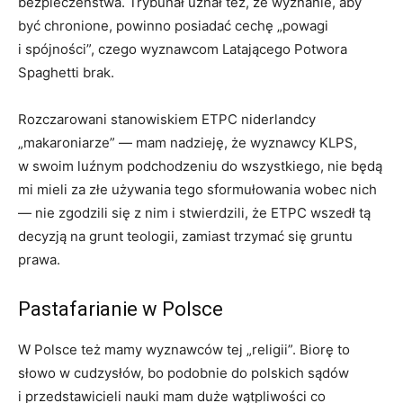
bezpieczeństwa. Trybunał uznał też, że wyznanie, aby
być chronione, powinno posiadać cechę „powagi
i spójności”, czego wyznawcom Latającego Potwora
Spaghetti brak.
Rozczarowani stanowiskiem ETPC niderlandcy
„makaroniarze” — mam nadzieję, że wyznawcy KLPS,
w swoim luźnym podchodzeniu do wszystkiego, nie będą
mi mieli za złe używania tego sformułowania wobec nich
— nie zgodzili się z nim i stwierdzili, że ETPC wszedł tą
decyzją na grunt teologii, zamiast trzymać się gruntu
prawa.
Pastafarianie w Polsce
W Polsce też mamy wyznawców tej „religii”. Biorę to
słowo w cudzysłów, bo podobnie do polskich sądów
i przedstawicieli nauki mam duże wątpliwości co