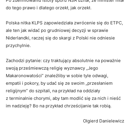
Po zdefiniowaniu istoty sporu NSA uznał, że minister miał
do tego prawo i dlatego orzekł, jak orzekł.
Polska nitka KLPS zapowiedziała zwrócenie się do ETPC,
ale ten jak widać po grudniowej decyzji w sprawie
Niderlandki, raczej się do skargi z Polski nie odniesie
przychylnie.
Zachodzi pytanie: czy traktujący absolutnie na poważnie
swoją prześmiewczą religię wyznawcy „Jego
Makaronowatości” znaleźliby w sobie tyle odwagi,
empatii i pokory, by udać się ze swoim „przesłaniem
religijnym” do szpitali, na przykład na oddziały
z terminalnie chorymi, aby tam modlić się za nich i nieść
im nadzieję? Bo na przykład chrześcijanie tak robią.
Olgierd Danielewicz