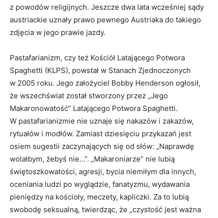
z powodów religijnych. Jeszcze dwa lata wcześniej sądy
austriackie uznały prawo pewnego Austriaka do takiego
zdjęcia w jego prawie jazdy.
Pastafarianizm, czy też Kościół Latającego Potwora
Spaghetti (KLPS), powstał w Stanach Zjednoczonych
w 2005 roku. Jego założyciel Bobby Henderson ogłosił,
że wszechświat został stworzony przez „Jego
Makaronowatość” Latającego Potwora Spaghetti.
W pastafarianizmie nie uznaje się nakazów i zakazów,
rytuałów i modłów. Zamiast dziesięciu przykazań jest
osiem sugestii zaczynających się od słów: „Naprawdę
wolałbym, żebyś nie…”. „Makaroniarze” nie lubią
świętoszkowatości, agresji, bycia niemiłym dla innych,
oceniania ludzi po wyglądzie, fanatyzmu, wydawania
pieniędzy na kościoły, meczety, kapliczki. Za to lubią
swobodę seksualną, twierdząc, że „czystość jest ważna