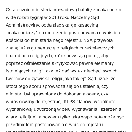
Ostatecznie ministerialno-sądową batalię z makaronem
w tle rozstrzygnął w 2016 roku Naczelny Sąd
Administracyjny, oddalając skargę kasacyjną
„makaroniarzy” na umorzenie postępowania o wpis ich
Kościoła do ministerialnego rejestru. NSA przywołał
znaną już argumentację o religiach prześmiewczych
i parodiach religijnych, które powstają po to, „aby
poprzez ośmieszenie skrytykować pewne elementy
istniejących religii, czy też dać wyraz niechęci swoich
twórców do zjawiska religii jako takiej”. Sąd uznał, że
istota tego sporu sprowadza się do ustalenia, czy
minister był uprawniony do dokonania oceny, czy
wnioskowany do rejestracji KLPS stanowi wspólnotę
wyznaniową, utworzoną w celu wyznawania i szerzenia
wiary religijnej, albowiem tylko taka wspólnota może być
przedmiotem postępowania o wpis do rejestru.