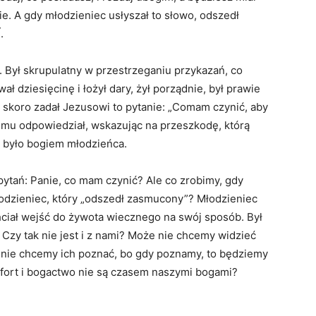
ie. A gdy młodzieniec usłyszał to słowo, odszedł
7
.
 Był skrupulatny w przestrzeganiu przykazań, co
ał dziesięcinę i łożył dary, żył porządnie, był prawie
 skoro zadał Jezusowi to pytanie: „Comam czynić, aby
 mu odpowiedział, wskazując na przeszkodę, którą
 było bogiem młodzieńca.
ytań: Panie, co mam czynić? Ale co zrobimy, gdy
odzieniec, który „odszedł zasmucony”? Młodzieniec
hciał wejść do żywota wiecznego na swój sposób. Był
Czy tak nie jest i z nami? Może nie chcemy widzieć
nie chcemy ich poznać, bo gdy poznamy, to będziemy
fort i bogactwo nie są czasem naszymi bogami?