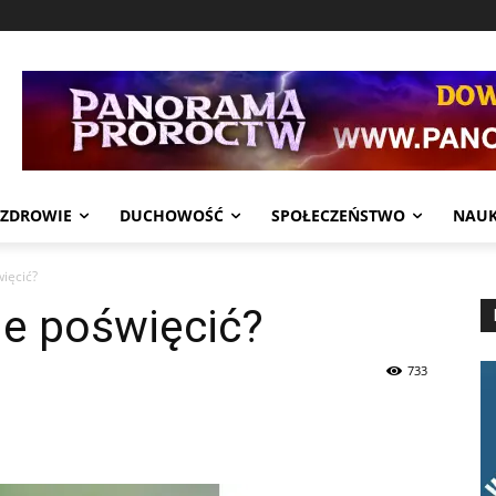
ZDROWIE
DUCHOWOŚĆ
SPOŁECZEŃSTWO
NAU
więcić?
ie poświęcić?
733