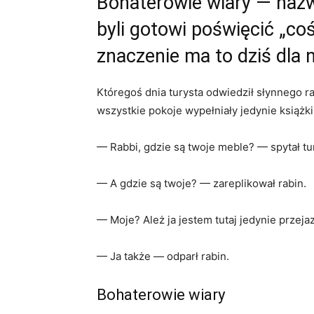
Bohaterowie wiary — nazw
byli gotowi poświęcić „coś
znaczenie ma to dziś dla 
Któregoś dnia turysta odwiedził słynnego r
wszystkie pokoje wypełniały jedynie książki,
— Rabbi, gdzie są twoje meble? — spytał tu
— A gdzie są twoje? — zareplikował rabin.
— Moje? Ależ ja jestem tutaj jedynie przej
— Ja także — odparł rabin.
Bohaterowie wiary