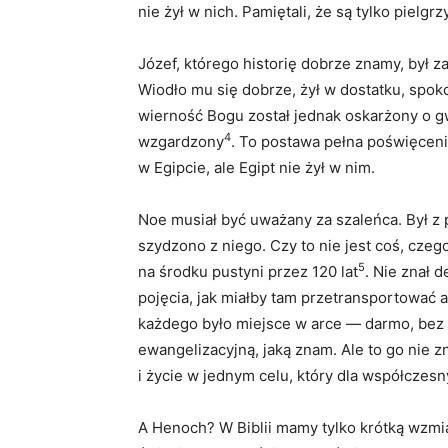
nie żył w nich. Pamiętali, że są tylko pielgr
Józef, którego historię dobrze znamy, był 
Wiodło mu się dobrze, żył w dostatku, spok
wierność Bogu został jednak oskarżony o gw
4
wzgardzony
. To postawa pełna poświęceni
w Egipcie, ale Egipt nie żył w nim.
Noe musiał być uważany za szaleńca. Był 
szydzono z niego. Czy to nie jest coś, cz
5
na środku pustyni przez 120 lat
. Nie znał 
pojęcia, jak miałby tam przetransportować 
każdego było miejsce w arce — darmo, bez 
ewangelizacyjną, jaką znam. Ale to go nie 
i życie w jednym celu, który dla współczes
A Henoch? W Biblii mamy tylko krótką wzmia