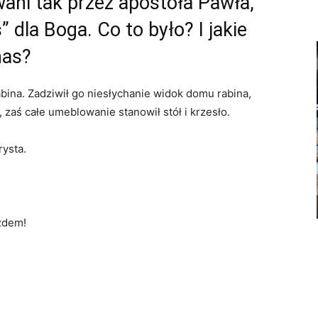
ani tak przez apostoła Pawła,
” dla Boga. Co to było? I jakie
nas?
abina. Zadziwił go niesłychanie widok domu rabina,
 zaś całe umeblowanie stanowił stół i krzesło.
rysta.
azdem!