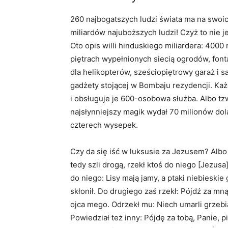
260 najbogatszych ludzi świata ma na swoic
miliardów najuboższych ludzi! Czyż to nie j
Oto opis willi hinduskiego miliardera: 40
piętrach wypełnionych siecią ogrodów, font
dla helikopterów, sześciopiętrowy garaż i s
gadżety stojącej w Bombaju rezydencji. Ka
i obsługuje je 600-osobowa służba. Albo tz
najsłynniejszy magik wydał 70 milionów do
czterech wysepek.
Czy da się iść w luksusie za Jezusem? Alb
tedy szli drogą, rzekł ktoś do niego [Jezusa
do niego: Lisy mają jamy, a ptaki niebieski
skłonił. Do drugiego zaś rzekł: Pójdź za mn
ojca mego. Odrzekł mu: Niech umarli grzebią
Powiedział też inny: Pójdę za tobą, Panie, 