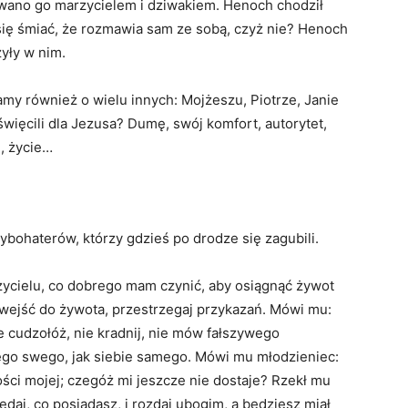
wano go marzycielem i dziwakiem. Henoch chodził
 się śmiać, że rozmawia sam ze sobą, czyż nie? Henoch
żyły w nim.
amy również o wielu innych: Mojżeszu, Piotrze, Janie
więcili dla Jezusa? Dumę, swój komfort, autorytet,
ę, życie…
tybohaterów, którzy gdzieś po drodze się zagubili.
auczycielu, co dobrego mam czynić, aby osiągnąć żywot
 wejść do żywota, przestrzegaj przykazań. Mówi mu:
ie cudzołóż, nie kradnij, nie mów fałszywego
źniego swego, jak siebie samego. Mówi mu młodzieniec:
ci mojej; czegóż mi jeszcze nie dostaje? Rzekł mu
edaj, co posiadasz, i rozdaj ubogim, a będziesz miał