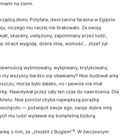
zymami na ziemi.
zarządcą domu Potyfara, dworzanina faraona w Egipcie.
oju, niczego mu raczej nie brakowało. Za swoją
ałt, skazany, uwięziony, zapomniany przez ludzi,
a: stracił wygodę, dobre imię, wolność… Józef żył
z pewnością wyśmiewany, wykpiwany, krytykowany,
ego my wszyscy bardzo się obawiamy? Noe budował arkę
deszczu, morze było daleko, no i pewnie nie miał
arkę. Nawoływał przez cały ten czas do nawrócenia. Dla
biletu. Noe poniósł chyba największą porażkę
zniechęciło — poświęcił swoje ego, swoje dobre imię
nych mu ludzi wydawał się kompletną bzdurą.
6
nkę o nim, że „chodził z Bogiem”
. W ówczesnym