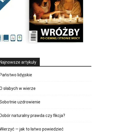
Najnowsze artykuły
Państwo lidyjskie
O słabych w wierze
Sobotnie uzdrowienie
Dobór naturalny prawda czy fikcja?
Wierzyć — jak to łatwo powiedzieć