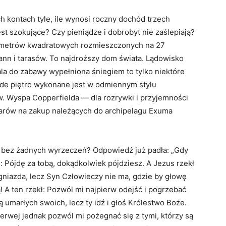
h kontach tyle, ile wynosi roczny dochód trzech
est szokujące? Czy pieniądze i dobrobyt nie zaślepiają?
00 metrów kwadratowych rozmieszczonych na 27
ann i tarasów. To najdroższy dom świata. Lądowisko
ala do zabawy wypełniona śniegiem to tylko niektóre
żde piętro wykonane jest w odmiennym stylu
w. Wyspa Copperfielda — dla rozrywki i przyjemności
larów na zakup należących do archipelagu Exuma
o bez żadnych wyrzeczeń? Odpowiedź już padła: „Gdy
]: Pójdę za tobą, dokądkolwiek pójdziesz. A Jezus rzekł
e gniazda, lecz Syn Człowieczy nie ma, gdzie by głowę
ą! A ten rzekł: Pozwól mi najpierw odejść i pogrzebać
 umarłych swoich, lecz ty idź i głoś Królestwo Boże.
pierwej jednak pozwól mi pożegnać się z tymi, którzy są