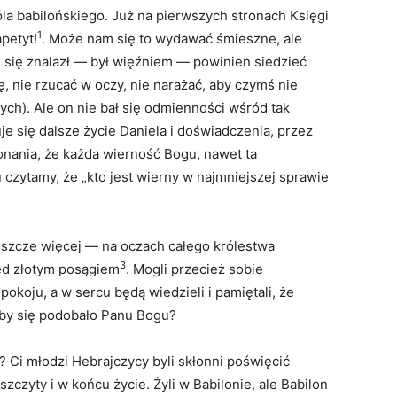
la babilońskiego. Już na pierwszych stronach Księgi
1
petyt!
. Może nam się to wydawać śmieszne, ale
 się znalazł — był więźniem — powinien siedzieć
ę, nie rzucać w oczy, nie narażać, aby czymś nie
ch). Ale on nie bał się odmienności wśród tak
e się dalsze życie Daniela i doświadczenia, przez
onania, że każda wierność Bogu, nawet ta
u czytamy, że „kto jest wierny w najmniejszej sprawie
eszcze więcej — na oczach całego królestwa
3
zed złotym posągiem
. Mogli przecież sobie
pokoju, a w sercu będą wiedzieli i pamiętali, że
 by się podobało Panu Bogu?
 Ci młodzi Hebrajczycy byli skłonni poświęcić
czyty i w końcu życie. Żyli w Babilonie, ale Babilon