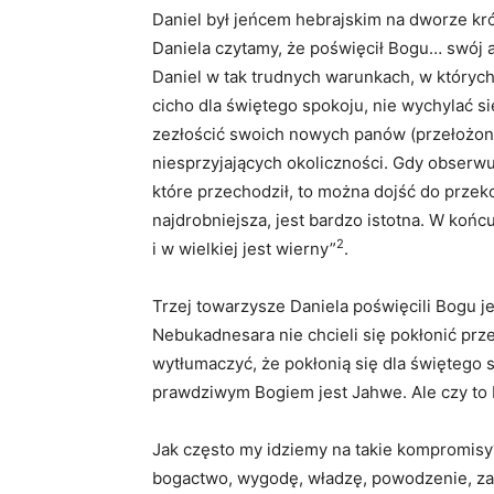
Daniel był jeńcem hebrajskim na dworze kró
Daniela czytamy, że poświęcił Bogu… swój a
Daniel w tak trudnych warunkach, w których
cicho dla świętego spokoju, nie wychylać si
zezłościć swoich nowych panów (przełożony
niesprzyjających okoliczności. Gdy obserwuj
które przechodził, to można dojść do przek
najdrobniejsza, jest bardzo istotna. W końc
2
i w wielkiej jest wierny”
.
Trzej towarzysze Daniela poświęcili Bogu j
Nebukadnesara nie chcieli się pokłonić pr
wytłumaczyć, że pokłonią się dla świętego s
prawdziwym Bogiem jest Jahwe. Ale czy to
Jak często my idziemy na takie kompromisy?
bogactwo, wygodę, władzę, powodzenie, zasz