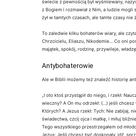
świecie z pewnością był wyśmiewany, nazy
z Bogiem i rozmawiał z Nim, a ludzie mogli
żył w tamtych czasach, ale tamte czasy nie 
To zaledwie kilku bohaterów wiary, ale czyt
Chrzcicielu, Eliaszu, Nikodemie… Co oni poś
majątek, spokój, rodzinę, przywileje, władz
Antybohaterowie
Ale w Biblii możemy też znaleźć historię an
„I oto ktoś przystąpił do niego, i rzekł: N
wieczny? A On mu odrzekł: (…) jeśli chcesz
Których? A Jezus rzekł: Tych: Nie zabijaj, n
świadectwa, czcij ojca i matkę, i miłuj bli
Tego wszystkiego przestrzegałem od młodoś
Jezus: Jeśli chcesz być doskonały, idź, sprz