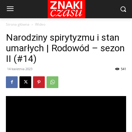
Strona główna
Wideo
Narodziny spirytyzmu i stan
umarłych | Rodowód – sezon
II (#14)
14 kwietnia 2023
541