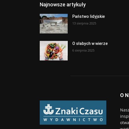
Najnowsze artykuły
Państwo lidyjskie
13 sierpnia 2025
O słabych w wierze
6 sierpnia 2025
O 
Nasz
insp
otwa
wart