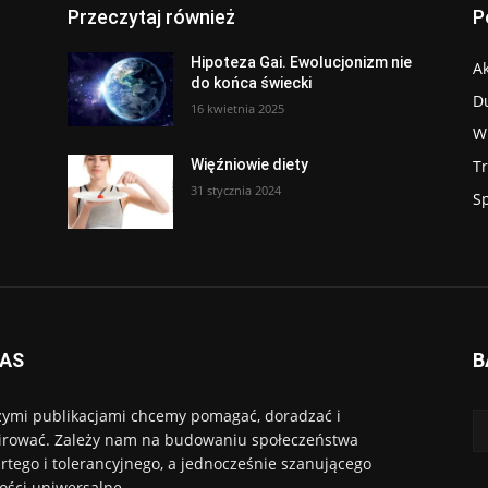
Przeczytaj również
P
Hipoteza Gai. Ewolucjonizm nie
Ak
do końca świecki
D
16 kwietnia 2025
W
T
Więźniowie diety
31 stycznia 2024
S
NAS
B
ymi publikacjami chcemy pomagać, doradzać i
irować. Zależy nam na budowaniu społeczeństwa
rtego i tolerancyjnego, a jednocześnie szanującego
ości uniwersalne.