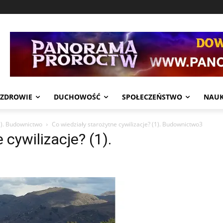
ZDROWIE
DUCHOWOŚĆ
SPOŁECZEŃSTWO
NAU
(1). Budownictwo
Co wiedziały starożytne cywilizacje? (1). Budownictwo3
 cywilizacje? (1).