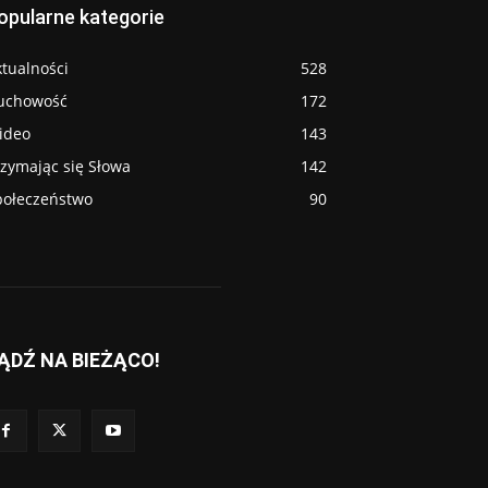
opularne kategorie
tualności
528
uchowość
172
ideo
143
rzymając się Słowa
142
połeczeństwo
90
ĄDŹ NA BIEŻĄCO!