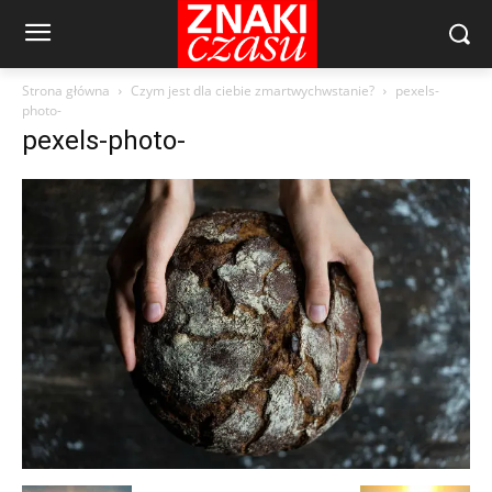
Strona główna
Czym jest dla ciebie zmartwychwstanie?
pexels-
photo-
pexels-photo-