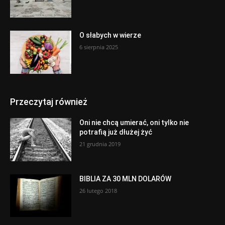
O słabych w wierze
6 sierpnia 2025
Przeczytaj również
Oni nie chcą umierać, oni tylko nie
potrafią już dłużej żyć
21 grudnia 2019
BIBLIA ZA 30 MLN DOLARÓW
26 lutego 2018