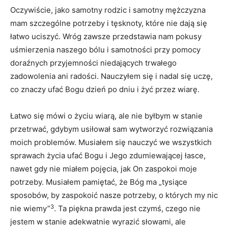
Oczywiście, jako samotny rodzic i samotny mężczyzna
mam szczególne potrzeby i tęsknoty, które nie dają się
łatwo uciszyć. Wróg zawsze przedstawia nam pokusy
uśmierzenia naszego bólu i samotności przy pomocy
doraźnych przyjemności niedających trwałego
zadowolenia ani radości. Nauczyłem się i nadal się uczę,
co znaczy ufać Bogu dzień po dniu i żyć przez wiarę.
Łatwo się mówi o życiu wiarą, ale nie byłbym w stanie
przetrwać, gdybym usiłował sam wytworzyć rozwiązania
moich problemów. Musiałem się nauczyć we wszystkich
sprawach życia ufać Bogu i Jego zdumiewającej łasce,
nawet gdy nie miałem pojęcia, jak On zaspokoi moje
potrzeby. Musiałem pamiętać, że Bóg ma „tysiące
sposobów, by zaspokoić nasze potrzeby, o których my nic
3
nie wiemy”
. Ta piękna prawda jest czymś, czego nie
jestem w stanie adekwatnie wyrazić słowami, ale