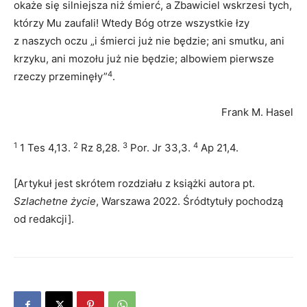
okaże się silniejsza niż śmierć, a Zbawiciel wskrzesi tych,
którzy Mu zaufali! Wtedy Bóg otrze wszystkie łzy
z naszych oczu „i śmierci już nie będzie; ani smutku, ani
krzyku, ani mozołu już nie będzie; albowiem pierwsze
4
rzeczy przeminęły”
.
Frank M. Hasel
1
2
3
4
1 Tes 4,13.
Rz 8,28.
Por. Jr 33,3.
Ap 21,4.
[Artykuł jest skrótem rozdziału z książki autora pt.
Szlachetne życie
, Warszawa 2022. Śródtytuły pochodzą
od redakcji].