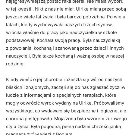
najagresywniejszą postać raka piersi. Nie miała wyboru
w tej kwestii. Nikt z nas nie miał. Ulrike miała przed sobą
jeszcze wiele lat życia i była bardzo potrzebna. Po wielu
latach, kiedy wychowywała naszych trzech synów,
wróciła właśnie do pracy jako nauczycielka w szkole
podstawowej. Kochała swoją pracę. Była nauczycielką
z powołania, kochaną i szanowaną przez dzieci i innych
nauczycieli. Była także kochaną i ważną osobą w naszej
rodzinie.
Kiedy wieść o jej chorobie rozeszła się wśród naszych
bliskich i znajomych, zaczęli się do nas zgłaszać życzliwi
ludzie z informacjami o specjalnych terapiach, które
mogły odwrócić wyrok wydany na Ulrike. Próbowaliśmy
wszystkiego, co wydawało się bezpieczne i logiczne, ale
choroba postępowała. Moja żona była wzorem zdrowego
stylu życia. Była pogodną, pełną nadziei chrześcijanką
pragnącą żyć w więzi z Bogiem.