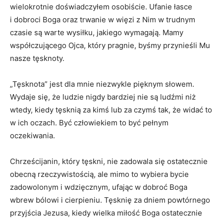
wielokrotnie doświadczyłem osobiście. Ufanie łasce
i dobroci Boga oraz trwanie w więzi z Nim w trudnym
czasie są warte wysiłku, jakiego wymagają. Mamy
współczującego Ojca, który pragnie, byśmy przynieśli Mu
nasze tęsknoty.
„Tęsknota” jest dla mnie niezwykle pięknym słowem.
Wydaje się, że ludzie nigdy bardziej nie są ludźmi niż
wtedy, kiedy tęsknią za kimś lub za czymś tak, że widać to
w ich oczach. Być człowiekiem to być pełnym
oczekiwania.
Chrześcijanin, który tęskni, nie zadowala się ostatecznie
obecną rzeczywistością, ale mimo to wybiera bycie
zadowolonym i wdzięcznym, ufając w dobroć Boga
wbrew bólowi i cierpieniu. Tęsknię za dniem powtórnego
przyjścia Jezusa, kiedy wielka miłość Boga ostatecznie