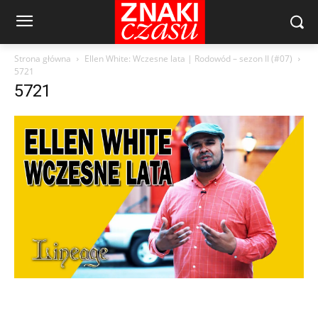
Strona główna
Ellen White: Wczesne lata | Rodowód – sezon II (#07)
5721
5721