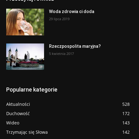
Woda zdrowia ci doda
29 lipca 2019
Rzeczpospolita maryjna?
5 kwietnia 2017
Popularne kategorie
Aktualności
528
Duchowość
172
Wideo
143
Trzymając się Słowa
142