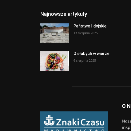
Najnowsze artykuły
Państwo lidyjskie
13 sierpnia 2025
O słabych w wierze
6 sierpnia 2025
O 
Nasz
insp