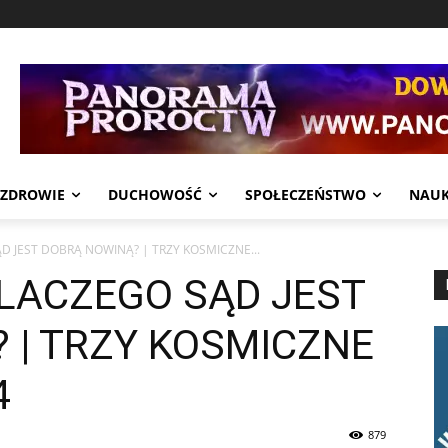
ZDROWIE
DUCHOWOŚĆ
SPOŁECZEŃSTWO
NAU
ĄD JEST DOBRĄ NOWINĄ? | TRZY KOSMICZNE...
DLACZEGO SĄD JEST
 | TRZY KOSMICZNE
4
879