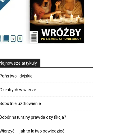
Najnowsze artykuły
Państwo lidyjskie
O słabych w wierze
Sobotnie uzdrowienie
Dobór naturalny prawda czy fikcja?
Wierzyć — jak to łatwo powiedzieć