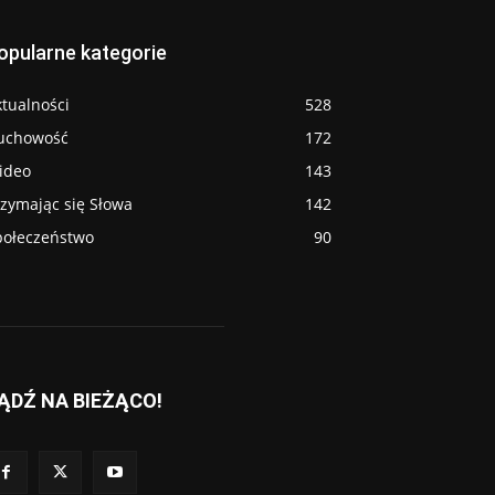
opularne kategorie
tualności
528
uchowość
172
ideo
143
rzymając się Słowa
142
połeczeństwo
90
ĄDŹ NA BIEŻĄCO!