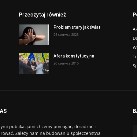
Przeczytaj również
P
Problem stary jak świat
Ak
28 czerwca 2023
D
W
T
Afera konstytucyjna
20 czerwca 2016
S
NAS
B
ymi publikacjami chcemy pomagać, doradzać i
irować. Zależy nam na budowaniu społeczeństwa