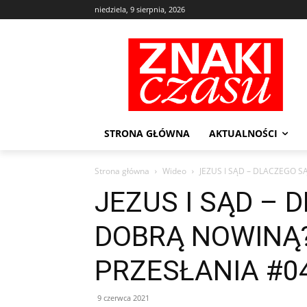
niedziela, 9 sierpnia, 2026
STRONA GŁÓWNA
AKTUALNOŚCI
Strona główna
Wideo
JEZUS I SĄD – DLACZEGO S
JEZUS I SĄD – 
DOBRĄ NOWINĄ?
PRZESŁANIA #0
9 czerwca 2021