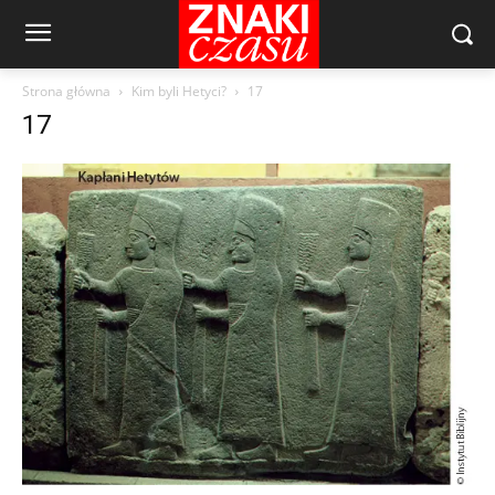
Strona główna
Kim byli Hetyci?
17
17