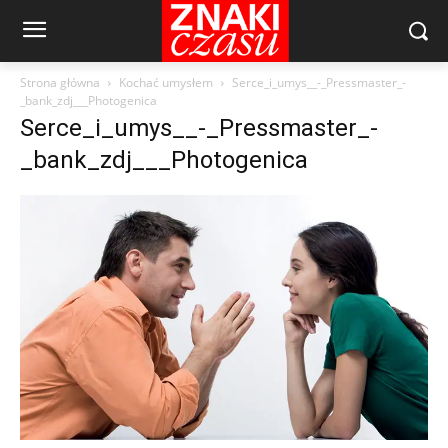
Strona główna
Kochać umysłem
Serce_i_umys__-_Pressmaster_-
_bank_zdj___Photogenica
Serce_i_umys__-_Pressmaster_-
_bank_zdj___Photogenica