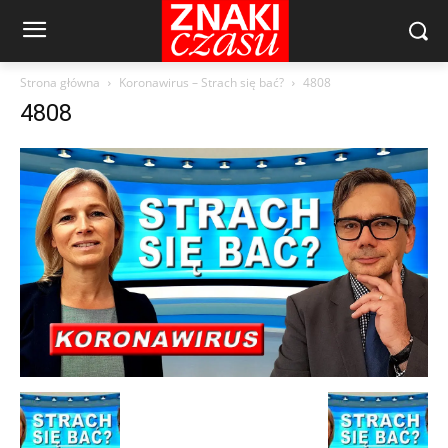
Strona główna
Koronawirus – Strach się bać?
4808
4808