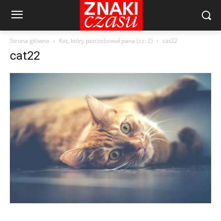
Strona główna
Kot, który potrzebował pana (cz. 2)
cat22
cat22