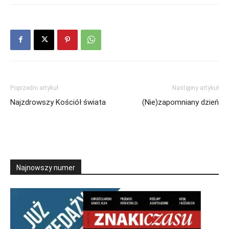
Poprzedni artykuł
Następny artykuł
Najzdrowszy Kościół świata
(Nie)zapomniany dzień
Najnowszy numer