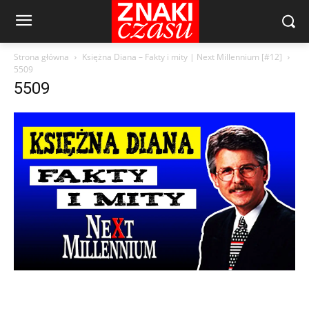
Strona główna
Księżna Diana – Fakty i mity | Next Millennium [#12]
5509
5509